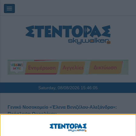
Saturday, 08/08/2026
15:46:05
Γενικό Νοσοκομείο «Έλενα Βενιζέλου-Αλεξάνδρα»:
Πρόσληψη Ουρολόγου
Δημοσιεύθηκε : Τρίτη, 11 Φεβρουαρίου 2025 18:44