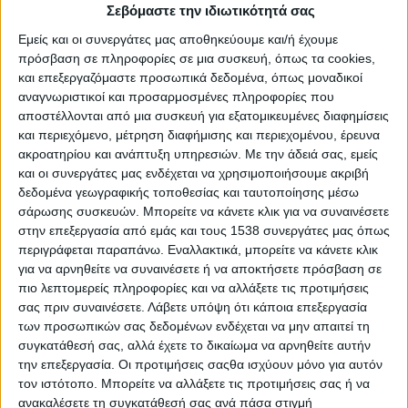
Σεβόμαστε την ιδιωτικότητά σας
Εμείς και οι συνεργάτες μας αποθηκεύουμε και/ή έχουμε
πρόσβαση σε πληροφορίες σε μια συσκευή, όπως τα cookies,
και επεξεργαζόμαστε προσωπικά δεδομένα, όπως μοναδικοί
αναγνωριστικοί και προσαρμοσμένες πληροφορίες που
αποστέλλονται από μια συσκευή για εξατομικευμένες διαφημίσεις
και περιεχόμενο, μέτρηση διαφήμισης και περιεχομένου, έρευνα
ακροατηρίου και ανάπτυξη υπηρεσιών.
Με την άδειά σας, εμείς
και οι συνεργάτες μας ενδέχεται να χρησιμοποιήσουμε ακριβή
δεδομένα γεωγραφικής τοποθεσίας και ταυτοποίησης μέσω
σάρωσης συσκευών. Μπορείτε να κάνετε κλικ για να συναινέσετε
στην επεξεργασία από εμάς και τους 1538 συνεργάτες μας όπως
περιγράφεται παραπάνω. Εναλλακτικά, μπορείτε να κάνετε κλικ
Το
Γενικό Νοσοκομείο «Έλενα Βενιζέλου-Αλεξάνδρα»
, για
για να αρνηθείτε να συναινέσετε ή να αποκτήσετε πρόσβαση σε
την κάλυψη αναγκών σε ιατρικό προσωπικό, ενδιαφέρεται για
πιο λεπτομερείς πληροφορίες και να αλλάξετε τις προτιμήσεις
συνεργασία με έναν (1) ιατρό ειδικότητας Ουρολογίας με
σας πριν συναινέσετε.
Λάβετε υπόψη ότι κάποια επεξεργασία
καθεστώς έκδοσης από αυτόν δελτίου απόδειξης παροχής
των προσωπικών σας δεδομένων ενδέχεται να μην απαιτεί τη
υπηρεσιών, για χρονικό διάστημα 12 μηνών, με πενθήμερη
συγκατάθεσή σας, αλλά έχετε το δικαίωμα να αρνηθείτε αυτήν
την επεξεργασία. Οι προτιμήσεις σαςθα ισχύουν μόνο για αυτόν
απασχόληση αλλά και εκτός ωραρίου σε επείγοντα
τον ιστότοπο. Μπορείτε να αλλάξετε τις προτιμήσεις σας ή να
περιστατικά.
ανακαλέσετε τη συγκατάθεσή σας ανά πάσα στιγμή