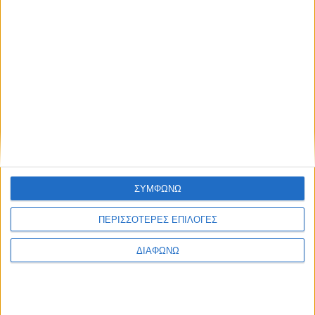
Facebook Social Comments
αγγελίες εργασίας
Battlenet Gaming Stations
Προηγούμενο
Επόμενο
ΣΥΜΦΩΝΩ
ΠΕΡΙΣΣΟΤΕΡΕΣ ΕΠΙΛΟΓΕΣ
ΔΙΑΦΩΝΩ