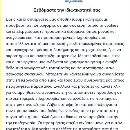
Battlenet Gaming Stations: 2 αγγελίες για θέσεις
εργασίας
Σεβόμαστε την ιδιωτικότητά σας
Δημοσιεύθηκε : Κυριακή, 16 Φεβρουαρίου 2025 18:09
Εμείς και οι συνεργάτες μας αποθηκεύουμε και/ή έχουμε
πρόσβαση σε πληροφορίες σε μια συσκευή, όπως τα cookies,
και επεξεργαζόμαστε προσωπικά δεδομένα, όπως μοναδικοί
αναγνωριστικοί και προσαρμοσμένες πληροφορίες που
αποστέλλονται από μια συσκευή για εξατομικευμένες διαφημίσεις
και περιεχόμενο, μέτρηση διαφήμισης και περιεχομένου, έρευνα
ακροατηρίου και ανάπτυξη υπηρεσιών.
Με την άδειά σας, εμείς
και οι συνεργάτες μας ενδέχεται να χρησιμοποιήσουμε ακριβή
δεδομένα γεωγραφικής τοποθεσίας και ταυτοποίησης μέσω
σάρωσης συσκευών. Μπορείτε να κάνετε κλικ για να συναινέσετε
στην επεξεργασία από εμάς και τους 1538 συνεργάτες μας όπως
περιγράφεται παραπάνω. Εναλλακτικά, μπορείτε να κάνετε κλικ
για να αρνηθείτε να συναινέσετε ή να αποκτήσετε πρόσβαση σε
πιο λεπτομερείς πληροφορίες και να αλλάξετε τις προτιμήσεις
σας πριν συναινέσετε.
Λάβετε υπόψη ότι κάποια επεξεργασία
των προσωπικών σας δεδομένων ενδέχεται να μην απαιτεί τη
συγκατάθεσή σας, αλλά έχετε το δικαίωμα να αρνηθείτε αυτήν
Η
Battlenet
Gaming
Stations
είναι η ταχύτερα
την επεξεργασία. Οι προτιμήσεις σαςθα ισχύουν μόνο για αυτόν
αναπτυσσόμενη ελληνική αλυσίδα Gaming Stations στην
τον ιστότοπο. Μπορείτε να αλλάξετε τις προτιμήσεις σας ή να