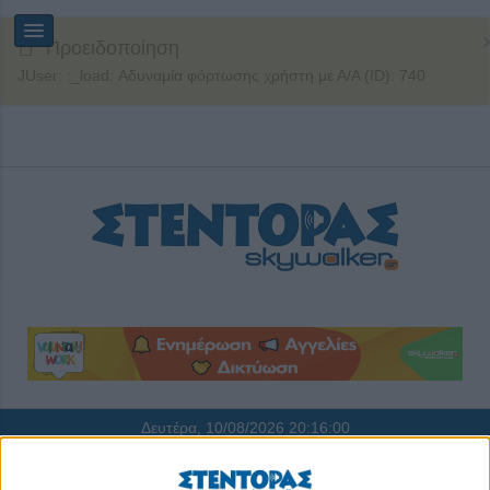
Προειδοποίηση
JUser: :_load: Αδυναμία φόρτωσης χρήστη με Α/Α (ID): 740
Δευτέρα, 10/08/2026
20:16:00