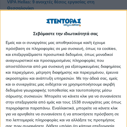
VIPA Hellas: 9 ανοιχτές θέσεις εργασίας στη
Θεσσαλονίκη
Δημοσιεύθηκε : Τρίτη, 18 Φεβρουαρίου 2025 10:48
Σεβόμαστε την ιδιωτικότητά σας
Εμείς και οι συνεργάτες μας αποθηκεύουμε και/ή έχουμε
πρόσβαση σε πληροφορίες σε μια συσκευή, όπως τα cookies,
και επεξεργαζόμαστε προσωπικά δεδομένα, όπως μοναδικοί
αναγνωριστικοί και προσαρμοσμένες πληροφορίες που
αποστέλλονται από μια συσκευή για εξατομικευμένες διαφημίσεις
και περιεχόμενο, μέτρηση διαφήμισης και περιεχομένου, έρευνα
ακροατηρίου και ανάπτυξη υπηρεσιών.
Με την άδειά σας, εμείς
και οι συνεργάτες μας ενδέχεται να χρησιμοποιήσουμε ακριβή
δεδομένα γεωγραφικής τοποθεσίας και ταυτοποίησης μέσω
σάρωσης συσκευών. Μπορείτε να κάνετε κλικ για να συναινέσετε
στην επεξεργασία από εμάς και τους 1538 συνεργάτες μας όπως
περιγράφεται παραπάνω. Εναλλακτικά, μπορείτε να κάνετε κλικ
για να αρνηθείτε να συναινέσετε ή να αποκτήσετε πρόσβαση σε
Η
VIPA
Hellas
είναι μια ευρωπαϊκή πολυεθνική εταιρία, με έδρα
πιο λεπτομερείς πληροφορίες και να αλλάξετε τις προτιμήσεις
τη Λωζάνη της Ελβετίας και ηγετική θέση στους παγκόσμιους
σας πριν συναινέσετε.
Λάβετε υπόψη ότι κάποια επεξεργασία