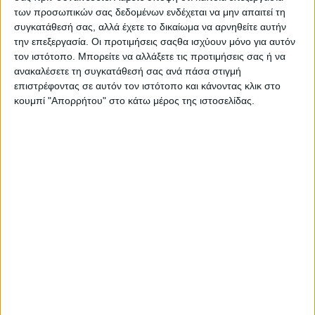
τομείς της ανακύκλωσης και της εμπορίας ανακτημένων
των προσωπικών σας δεδομένων ενδέχεται να μην απαιτεί τη
υλικών. Η ελληνική θυγατρική της, VIPA Hellas, έχει την έδρα
συγκατάθεσή σας, αλλά έχετε το δικαίωμα να αρνηθείτε αυτήν
της στη Θεσσαλονίκη και απασχολεί περισσότερα από 300
την επεξεργασία. Οι προτιμήσεις σαςθα ισχύουν μόνο για αυτόν
τον ιστότοπο. Μπορείτε να αλλάξετε τις προτιμήσεις σας ή να
άτομα στην Ελλάδα, επιτυγχάνοντας συνεχή δυναμική
ανακαλέσετε τη συγκατάθεσή σας ανά πάσα στιγμή
ανάπτυξη τόσο σε επίπεδο εργασιών όσο και σε επίπεδο
επιστρέφοντας σε αυτόν τον ιστότοπο και κάνοντας κλικ στο
ανθρώπινου δυναμικού.
κουμπί "Απορρήτου" στο κάτω μέρος της ιστοσελίδας.
Στη
VIPA
Hellas
κάθε εργαζόμενος είναι ξεχωριστός και
σημαντικός και αυτός είναι ο λόγος που επενδύουμε στην
εκπαίδευση, την κατάρτιση, την προσωπική και επαγγελματική
ανάπτυξη. Η εταιρία προσφέρει άριστες συνθήκες εργασίας σε
ένα πολυεθνικό περιβάλλον και στο πλαίσιο της ανάπτυξής
της, αναζητά προσωπικό.
Στείλτε σήμερα το βιογραφικό σας.
Θέσεις
εργασίας
Commercial Support Back Office - Spanish speaking
(
https://swr.gr/TNoBL
)