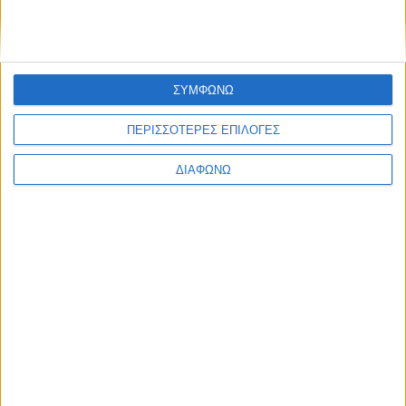
Share this post
ΣΥΜΦΩΝΩ
ΠΕΡΙΣΣΟΤΕΡΕΣ ΕΠΙΛΟΓΕΣ
ΔΙΑΦΩΝΩ
Facebook Social Comments
αγγελίες εργασίας
VIPA Hellas
Προηγούμενο
Επόμενο