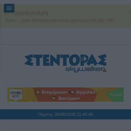
Προειδοποίηση
JUser: :_load: Αδυναμία φόρτωσης χρήστη με Α/Α (ID): 740
Πέμπτη, 06/08/2026
11:45:48