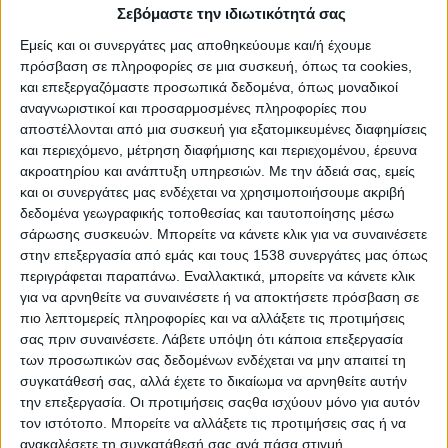
Σεβόμαστε την ιδιωτικότητά σας
Εμείς και οι συνεργάτες μας αποθηκεύουμε και/ή έχουμε
πρόσβαση σε πληροφορίες σε μια συσκευή, όπως τα cookies,
και επεξεργαζόμαστε προσωπικά δεδομένα, όπως μοναδικοί
αναγνωριστικοί και προσαρμοσμένες πληροφορίες που
αποστέλλονται από μια συσκευή για εξατομικευμένες διαφημίσεις
και περιεχόμενο, μέτρηση διαφήμισης και περιεχομένου, έρευνα
ακροατηρίου και ανάπτυξη υπηρεσιών.
Με την άδειά σας, εμείς
και οι συνεργάτες μας ενδέχεται να χρησιμοποιήσουμε ακριβή
δεδομένα γεωγραφικής τοποθεσίας και ταυτοποίησης μέσω
σάρωσης συσκευών. Μπορείτε να κάνετε κλικ για να συναινέσετε
στην επεξεργασία από εμάς και τους 1538 συνεργάτες μας όπως
Ο
Δήμος Πάτμου
ανακοινώνει την πρόσληψη, με σύμβαση
περιγράφεται παραπάνω. Εναλλακτικά, μπορείτε να κάνετε κλικ
εργασίας ιδιωτικού δικαίου ορισμένου χρόνου, συνολικά πέντε
για να αρνηθείτε να συναινέσετε ή να αποκτήσετε πρόσβαση σε
(5) ατόμων για την κάλυψη αναγκών ανταποδοτικού
πιο λεπτομερείς πληροφορίες και να αλλάξετε τις προτιμήσεις
χαρακτήρα στον δήμο, που εδρεύει στην Πάτμο της
σας πριν συναινέσετε.
Λάβετε υπόψη ότι κάποια επεξεργασία
Περιφερειακής Ενότητας Καλύμνου. Οι θέσεις αφορούν δύο (2)
των προσωπικών σας δεδομένων ενδέχεται να μην απαιτεί τη
άτομα ΥΕ Συνοδών Απορριμματοφόρων και τρία (3) άτομα ΥΕ
συγκατάθεσή σας, αλλά έχετε το δικαίωμα να αρνηθείτε αυτήν
την επεξεργασία. Οι προτιμήσεις σαςθα ισχύουν μόνο για αυτόν
Εργατών Γενικών Καθηκόντων.
τον ιστότοπο. Μπορείτε να αλλάξετε τις προτιμήσεις σας ή να
Ειδικότητες
ανακαλέσετε τη συγκατάθεσή σας ανά πάσα στιγμή