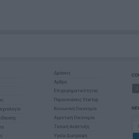
Δράσεις
CO
Άρθρα
Επιχειρηματικότητας
Παρουσιάσεις Startup
ις
NE
Κοινωνική Οικονομία
εχνολογία
Αγροτική Οικονομία
ίδευσης
Τοπική Ανάπτυξη
τα
ης
Υγεία-Διατροφή