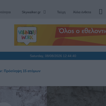
υτότητα
Skywalker.gr
Τεύχη
Άλλα ένθετα
Saturday, 08/08/2026
12:44:41
ων: Πρόσληψη 15 ατόμων