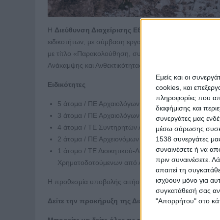
Η
Διεύθυνση Διαχείρισης Εθνικού Αρχείου Μνημεί
ειδικοτήτων, με σύμβαση εργασίας ιδιωτικού δικαίου ο
με τίτλο «Παρακολούθηση, συντονισμός, οριστικοποίησ
Ανάκαμψης και Ανθεκτικότητας με τίτλο «Τεκμηρίωση 
Εμείς και οι συνεργ
Ειδικότητες
cookies, και επεξε
πληροφορίες που απο
5 άτομα / ΠΕ Αρχαιολόγων
διαφήμισης και περι
3 άτομα / ΠΕ Αρχαιολόγων με εξειδίκευση στην Ιστορ
συνεργάτες μας ενδέ
4 άτομα / ΤΕ Συντηρητών Αρχαιοτήτων και Έργων Τέ
μέσω σάρωσης συσκευ
1538 συνεργάτες μας
2 άτομα / ΠΕ Αρχειονόμων
συναινέσετε ή να απ
1 άτομο / ΤΕ Διοικητικού-Λογιστικού με εμπειρία στ
πριν συναινέσετε.
Λά
Χρηματοδοτούμενων από Αναπτυξιακά Προγράμματ
απαιτεί τη συγκατάθ
ισχύουν μόνο για αυ
Η προθεσμία υποβολής αιτήσεων λήγει στις
2 Μαρτίου
συγκατάθεσή σας ανά
"Απορρήτου" στο κάτ
Δείτε την προκήρυξη της Διεύθυνσης Διαχείρισης 