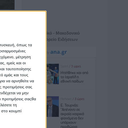
οέργου 2
Αθηναϊκό - Μακεδονικό
ΐου».
Πρακτορείο Ειδήσεων
 συσκευή, όπως τα
προσαρμοσμένες
ιεχόμενο, μέτρηση
ς, εμείς και οι
και ταυτοποίησης
λικού
ό εμάς και τους
ια να αρνηθείτε να
ς προτιμήσεις σας
νδέχεται να μην
Οι προτιμήσεις σαςθα
λέσετε τη
κ στο κουμπί