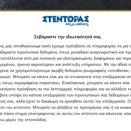
ων
προκηρύσσει την πρόσληψη επιστημονικού προσωπικού και λοιπών
ρισμένου χρόνου, για την εκτέλεση των αρχαιολογικών εργασιών του Υπ
η και δημοσιοποίηση τεκμηρίων» του ενταγμένου Έργου στο Ταμείο
Σεβόμαστε την ιδιωτικότητά σας
και Ψηφιοποίηση Κινητών Μνημείων του Πρώην Βασιλικού Κτήματος Τατο
άτες μας αποθηκεύουμε και/ή έχουμε πρόσβαση σε πληροφορίες σε μια
ργαζόμαστε προσωπικά δεδομένα, όπως μοναδικοί αναγνωριστικοί και 
στέλλονται από μια συσκευή για εξατομικευμένες διαφημίσεις και περ
εχομένου, έρευνα ακροατηρίου και ανάπτυξη υπηρεσιών.
Με την άδειά σα
ία της Τέχνης
χεται να χρησιμοποιήσουμε ακριβή δεδομένα γεωγραφικής τοποθεσίας 
χνης με εξειδίκευση στη Συντήρηση Εικαστικών Έργων και Αρχειακού Υ
ών. Μπορείτε να κάνετε κλικ για να συναινέσετε στην επεξεργασία απ
 όπως περιγράφεται παραπάνω. Εναλλακτικά, μπορείτε να κάνετε κλικ γ
οκτήσετε πρόσβαση σε πιο λεπτομερείς πληροφορίες και να αλλάξετε τι
η Διοικητική και Οικονομική Διαχείριση Αρχαιολογικών Έργων ή Έργων
βετε υπόψη ότι κάποια επεξεργασία των προσωπικών σας δεδομένων ε
α
εσή σας, αλλά έχετε το δικαίωμα να αρνηθείτε αυτήν την επεξεργασία. 
τόν τον ιστότοπο. Μπορείτε να αλλάξετε τις προτιμήσεις σας ή να ανακα
 2025
.
 πάσα στιγμή επιστρέφοντας σε αυτόν τον ιστότοπο και κάνοντας κλι
ω μέρος της ιστοσελίδας.
Εθνικού Αρχείου Μνημείων
εδώ
.