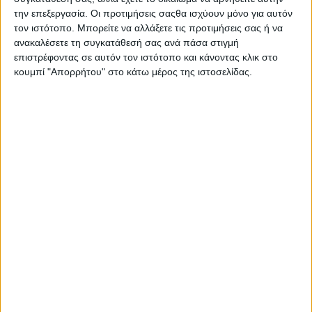
1 άτομο / ΠΕ Βιολόγων
την επεξεργασία. Οι προτιμήσεις σαςθα ισχύουν μόνο για αυτόν
3 άτομα / ΠΕ/ΤΕ Νοσηλευτικής (ελλείψει ΠΕ/ΤΕ θα
τον ιστότοπο. Μπορείτε να αλλάξετε τις προτιμήσεις σας ή να
καλυφθούν με ΔΕ)
ανακαλέσετε τη συγκατάθεσή σας ανά πάσα στιγμή
2 άτομα / ΠΕ Μαιευτικής (ελλείψει ΠΕ/ΤΕ θα καλυφθούν με
επιστρέφοντας σε αυτόν τον ιστότοπο και κάνοντας κλικ στο
κουμπί "Απορρήτου" στο κάτω μέρος της ιστοσελίδας.
ΔΕ)
3 άτομα / ΔΕ Βοηθ. Νοσηλευτικών
1 άτομο / ΠΕ Διαιτολογίας (ελλείψει ΠΕ θα καλυφθούν με
ΤΕ)
1 άτομο / ΠΕ Διοικητικού-Οικονομικού (ελλείψει ΠΕ θα
καλυφθούν με ΤΕ/ΔΕ)
4 άτομα / ΤΕ Διοικητικού-Λογιστικού (ελλείψει ΤΕ θα
καλυφθούν με ΔΕ)
3 άτομα / ΤΕ Ιατρικών Εργαστηρίων (ελλείψει ΤΕ θα
καλυφθούν με ΔΕ Ιατρικών Εργαστηρίων)
1 άτομο / ΔΕ Β. Ιατρικών & Βιολογικών Εργαστηρίων
1 άτομο / ΔΕ Ηλεκτρολόγων
1 άτομο / ΔΕ Υδραυλικών
2 άτομα / ΔΕ Πληρωμάτων Ασθενοφόρων
3 άτομα / ΔΕ Γενικών Καθηκόντων