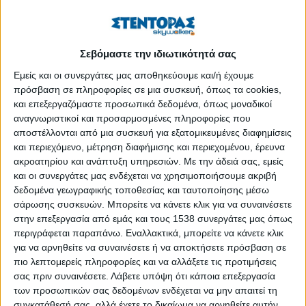
Σεβόμαστε την ιδιωτικότητά σας
Εμείς και οι συνεργάτες μας αποθηκεύουμε και/ή έχουμε
πρόσβαση σε πληροφορίες σε μια συσκευή, όπως τα cookies,
και επεξεργαζόμαστε προσωπικά δεδομένα, όπως μοναδικοί
αναγνωριστικοί και προσαρμοσμένες πληροφορίες που
αποστέλλονται από μια συσκευή για εξατομικευμένες διαφημίσεις
και περιεχόμενο, μέτρηση διαφήμισης και περιεχομένου, έρευνα
ακροατηρίου και ανάπτυξη υπηρεσιών.
Με την άδειά σας, εμείς
και οι συνεργάτες μας ενδέχεται να χρησιμοποιήσουμε ακριβή
δεδομένα γεωγραφικής τοποθεσίας και ταυτοποίησης μέσω
Η
Ανώνυμη Εταιρεία Μονάδων Υγείας ΑΕ (ΑΕΜΥ ΑΕ)
σε
σάρωσης συσκευών. Μπορείτε να κάνετε κλικ για να συναινέσετε
συνεργασία με το
Γενικό Νοσοκομείο Θήρας - ΑΕΜΥ ΑΕ
στην επεξεργασία από εμάς και τους 1538 συνεργάτες μας όπως
προσκαλεί είκοσι έξι (26) εξωτερικούς συνεργάτες διαφόρων
περιγράφεται παραπάνω. Εναλλακτικά, μπορείτε να κάνετε κλικ
ειδικοτήτων, με καθεστώς έκδοσης απόδειξης παροχής
για να αρνηθείτε να συναινέσετε ή να αποκτήσετε πρόσβαση σε
υπηρεσιών ως ακολούθως:
πιο λεπτομερείς πληροφορίες και να αλλάξετε τις προτιμήσεις
σας πριν συναινέσετε.
Λάβετε υπόψη ότι κάποια επεξεργασία
Ειδικότητες
των προσωπικών σας δεδομένων ενδέχεται να μην απαιτεί τη
συγκατάθεσή σας, αλλά έχετε το δικαίωμα να αρνηθείτε αυτήν