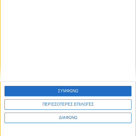
Facebook Social Comments
Αγγελίες
TIGER HELLAS AE
Προηγούμενο
Επόμενο
ΣΥΜΦΩΝΩ
ΠΕΡΙΣΣΟΤΕΡΕΣ ΕΠΙΛΟΓΕΣ
ΔΙΑΦΩΝΩ