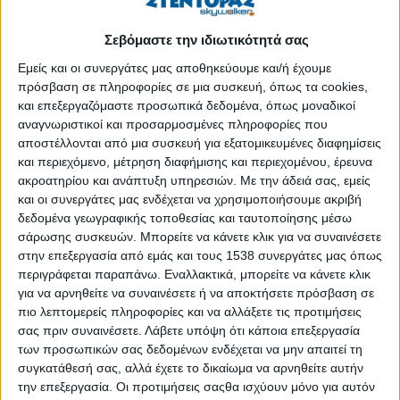
Η TIGER HELLAS AE, η δανέζικη εταιρία με
καταστήματα σε όλο τον κόσμο, αναζητά προσωπικό.
Σεβόμαστε την ιδιωτικότητά σας
Δημοσιεύθηκε : Τετάρτη, 05 Μαρτίου 2025 18:44
Εμείς και οι συνεργάτες μας αποθηκεύουμε και/ή έχουμε
πρόσβαση σε πληροφορίες σε μια συσκευή, όπως τα cookies,
και επεξεργαζόμαστε προσωπικά δεδομένα, όπως μοναδικοί
αναγνωριστικοί και προσαρμοσμένες πληροφορίες που
αποστέλλονται από μια συσκευή για εξατομικευμένες διαφημίσεις
και περιεχόμενο, μέτρηση διαφήμισης και περιεχομένου, έρευνα
ακροατηρίου και ανάπτυξη υπηρεσιών.
Με την άδειά σας, εμείς
και οι συνεργάτες μας ενδέχεται να χρησιμοποιήσουμε ακριβή
δεδομένα γεωγραφικής τοποθεσίας και ταυτοποίησης μέσω
σάρωσης συσκευών. Μπορείτε να κάνετε κλικ για να συναινέσετε
στην επεξεργασία από εμάς και τους 1538 συνεργάτες μας όπως
περιγράφεται παραπάνω. Εναλλακτικά, μπορείτε να κάνετε κλικ
για να αρνηθείτε να συναινέσετε ή να αποκτήσετε πρόσβαση σε
πιο λεπτομερείς πληροφορίες και να αλλάξετε τις προτιμήσεις
σας πριν συναινέσετε.
Λάβετε υπόψη ότι κάποια επεξεργασία
των προσωπικών σας δεδομένων ενδέχεται να μην απαιτεί τη
Η
TIGER
HELLAS
AE
δημιουργεί μοντέρνα, εποχιακά είδη και
συγκατάθεσή σας, αλλά έχετε το δικαίωμα να αρνηθείτε αυτήν
την επεξεργασία. Οι προτιμήσεις σαςθα ισχύουν μόνο για αυτόν
σύγχρονα, πολύχρωμα καθημερινά είδη πρώτης ανάγκης και