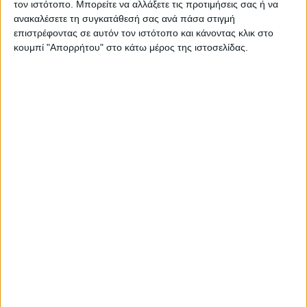
τον ιστότοπο. Μπορείτε να αλλάξετε τις προτιμήσεις σας ή να
αναζητά πωλητές μερικής απασχόλησης σε Αθήνα, Βόλο και
ανακαλέσετε τη συγκατάθεσή σας ανά πάσα στιγμή
Πάτρα.
επιστρέφοντας σε αυτόν τον ιστότοπο και κάνοντας κλικ στο
κουμπί "Απορρήτου" στο κάτω μέρος της ιστοσελίδας.
Στείλτε σήμερα το βιογραφικό σας και διεκδικήστε μια θέση σε
μια πασίγνωστη ευρωπαϊκή αλυσίδα.
Θέσεις εργασίας
Πωλητές Μερικής Απασχόλησης - Ερμού
(
https://swr.gr/u6K4d
)
Πωλητές Μερικής Απασχόλησης - Πάτρα
(
https://swr.gr/qjPAc
)
Πωλητές Μερικής Απασχόλησης - Βόλος
(
https://swr.gr/qFPeE
)
Μπορείτε να δείτε τις θέσεις εργασίας και να υποβάλετε το
βιογραφικό σας
εδώ
.
Share this post