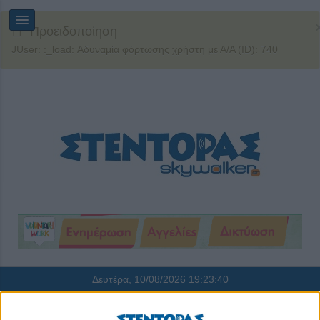
Προειδοποίηση
JUser: :_load: Αδυναμία φόρτωσης χρήστη με Α/Α (ID): 740
Δευτέρα, 10/08/2026
19:23:40