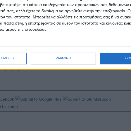
//swr.gr/5iX3S
)
βετε υπόψη ότι κάποια επεξεργασία των προσωπικών σας δεδομένων ε
(
https://swr.gr/tB9ZK
)
εσή σας, αλλά έχετε το δικαίωμα να αρνηθείτε αυτήν την επεξεργασία. 
(
https://swr.gr/S9KoX
)
τόν τον ιστότοπο. Μπορείτε να αλλάξετε τις προτιμήσεις σας ή να ανακα
gr/ovR4C
)
 πάσα στιγμή επιστρέφοντας σε αυτόν τον ιστότοπο και κάνοντας κλι
ς (
https://swr.gr/eFtAF
)
ω μέρος της ιστοσελίδας.
στια (
https://swr.gr/kmSZq
)
 (
https://swr.gr/Z2dbq
)
tps://swr.gr/WYJNP
)
ή (
https://swr.gr/CIKuM
)
ΕΠΙΛΟΓΕΣ
ΔΙΑΦΩΝΩ
ΣΥ
ε το βιογραφικό σας
εδώ
.