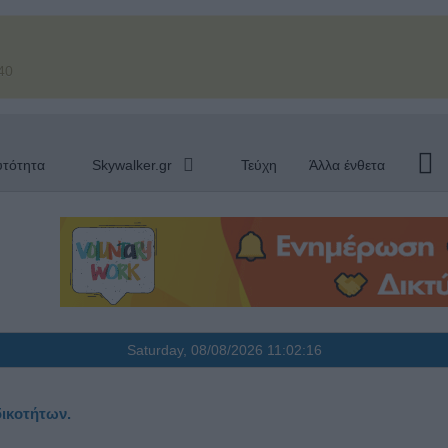
40
υτότητα
Skywalker.gr
Τεύχη
Άλλα ένθετα
Saturday, 08/08/2026
11:02:17
ικοτήτων.