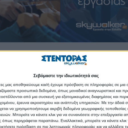
 πώλησης παιδικών ενδυμάτων και ο κορυφαίος προμηθευτής προϊόντων
ρες όπου δραστηριοποιείται.
 βολικά καταστήματα και προσφέρει φιλική εξυπηρέτηση.
Σεβόμαστε την ιδιωτικότητά σας
άτες μας αποθηκεύουμε και/ή έχουμε πρόσβαση σε πληροφορίες σε μια
ργαζόμαστε προσωπικά δεδομένα, όπως μοναδικοί αναγνωριστικοί και 
στέλλονται από μια συσκευή για εξατομικευμένες διαφημίσεις και περ
εχομένου, έρευνα ακροατηρίου και ανάπτυξη υπηρεσιών.
Με την άδειά σα
ες (
https://swr.gr/Q74oM
)
χεται να χρησιμοποιήσουμε ακριβή δεδομένα γεωγραφικής τοποθεσίας 
ών. Μπορείτε να κάνετε κλικ για να συναινέσετε στην επεξεργασία απ
ος (1 χρόνος) - Κόρινθος (
https://swr.gr/zdk4d
)
 όπως περιγράφεται παραπάνω. Εναλλακτικά, μπορείτε να κάνετε κλικ γ
αταστήματος - Άργος, Δαλαμανάρα (
https://swr.gr/Q4ZuB
)
οκτήσετε πρόσβαση σε πιο λεπτομερείς πληροφορίες και να αλλάξετε τι