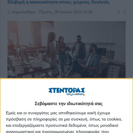
Θλιβερή η κανονικότητα στους χώρους δουλειάς
Δημοσιεύθηκε : Πέμπτη, 28 Ιουνίου 2018 14:30
Σεβόμαστε την ιδιωτικότητά σας
Μισή δουλειά, μισός μισθός, ελάχιστη σύνταξη. Αυτό το
τρίπτυχο με ευκολία περιγράφει τη συντριπτική πλειονότητα
Εμείς και οι συνεργάτες μας αποθηκεύουμε και/ή έχουμε
των νέων εργαζομένων και σε πολλές περιπτώσεις
πρόσβαση σε πληροφορίες σε μια συσκευή, όπως τα cookies,
εργαζομένους που έχουν αρκετά χρόνια επαγγελματικής
και επεξεργαζόμαστε προσωπικά δεδομένα, όπως μοναδικοί
αναγνωριστικοί και προσαρμοσμένες πληροφορίες που
εμπειρίας και έχουν προσθέσει χιλιόμετρα στον εργασιακό