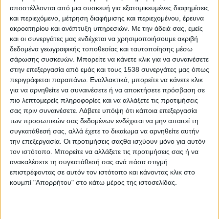
αποστέλλονται από μια συσκευή για εξατομικευμένες διαφημίσεις
κλάδο τους.
και περιεχόμενο, μέτρηση διαφήμισης και περιεχομένου, έρευνα
ακροατηρίου και ανάπτυξη υπηρεσιών.
Με την άδειά σας, εμείς
Η έκρηξη της μερικής απασχόλησης, της ανασφάλιστης, αλλά
και οι συνεργάτες μας ενδέχεται να χρησιμοποιήσουμε ακριβή
και της φθηνής εργασίας, με τον υποκατώτατο μισθό να
δεδομένα γεωγραφικής τοποθεσίας και ταυτοποίησης μέσω
αποτελεί κανόνα και όχι εξαίρεση (ειδικά για τους νέους κάτω
σάρωσης συσκευών. Μπορείτε να κάνετε κλικ για να συναινέσετε
των 25 ετών), με τις απαιτήσεις της αγοράς εργασίας να είναι
στην επεξεργασία από εμάς και τους 1538 συνεργάτες μας όπως
αρκετές φορές εξωφρενικές, δεν έφερε τα επιθυμητά
περιγράφεται παραπάνω. Εναλλακτικά, μπορείτε να κάνετε κλικ
αποτελέσματα. Αντίθετα οδήγησε στο brain drain, στη μείωση
για να αρνηθείτε να συναινέσετε ή να αποκτήσετε πρόσβαση σε
του ποσοστού συμμετοχής της εργασίας στο Α.Ε.Π. κατά 2%
πιο λεπτομερείς πληροφορίες και να αλλάξετε τις προτιμήσεις
σας πριν συναινέσετε.
Λάβετε υπόψη ότι κάποια επεξεργασία
με 3,5%, αλλά και στην εξαθλίωση του κόσμου της εργασίας.
των προσωπικών σας δεδομένων ενδέχεται να μην απαιτεί τη
Χαρακτηριστικό της κατάστασης είναι ότι, αν και αυξήθηκε η
συγκατάθεσή σας, αλλά έχετε το δικαίωμα να αρνηθείτε αυτήν
μισθωτή απασχόληση στον ιδιωτικό τομέα το 2017
την επεξεργασία. Οι προτιμήσεις σαςθα ισχύουν μόνο για αυτόν
(καταγράφηκαν 143.545 περισσότερες θέσεις εργασίας), το
τον ιστότοπο. Μπορείτε να αλλάξετε τις προτιμήσεις σας ή να
54,9% των προσλήψεων αφορούσαν σε ευέλικτες μορφές
ανακαλέσετε τη συγκατάθεσή σας ανά πάσα στιγμή
απασχόλησης. Η μερική απασχόληση τείνει να μετατραπεί από
επιστρέφοντας σε αυτόν τον ιστότοπο και κάνοντας κλικ στο
προσωρινή επιλογή σε μόνιμη, αναγκαστική λύση.
κουμπί "Απορρήτου" στο κάτω μέρος της ιστοσελίδας.
Πού οδηγεί αυτή η κατάσταση