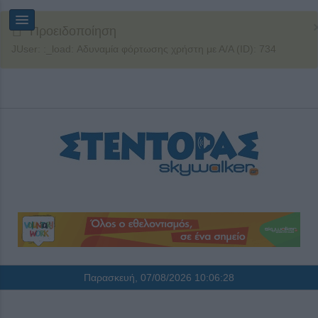
Προειδοποίηση
JUser: :_load: Αδυναμία φόρτωσης χρήστη με Α/Α (ID): 734
Παρασκευή, 07/08/2026
10:06:29