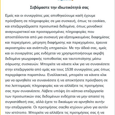
Σεβόμαστε την ιδιωτικότητά σας
Να μείνεις στην Ελλάδα, να δοκιμάσεις την τύχη σου στο
Εμείς και οι συνεργάτες μας αποθηκεύουμε και/ή έχουμε
εξωτερικό, να γυρίσεις γιατί σου λείπει η οικογένειά σου ή
πρόσβαση σε πληροφορίες σε μια συσκευή, όπως τα cookies,
μήπως να μείνεις εκεί που είσαι και να δικτυωθείς; Αυτά είναι
και επεξεργαζόμαστε προσωπικά δεδομένα, όπως μοναδικοί
μερικά από τα ερωτήματα που προβληματίζουν τους νέους
αναγνωριστικοί και προσαρμοσμένες πληροφορίες που
αποστέλλονται από μια συσκευή για εξατομικευμένες διαφημίσεις
επιστήμονες όταν προσπαθούν να ενταχθούν ή να
και περιεχόμενο, μέτρηση διαφήμισης και περιεχομένου, έρευνα
παραμείνουν στην αγορά εργασίας έπειτα από πολυετείς
ακροατηρίου και ανάπτυξη υπηρεσιών.
Με την άδειά σας, εμείς
σπουδές και πολυδάπανη επένδυση σε χρόνο, χρήμα και
και οι συνεργάτες μας ενδέχεται να χρησιμοποιήσουμε ακριβή
συναίσθημα. Τότε ξεκινά και η επίκαιρη συζήτηση περί του
δεδομένα γεωγραφικής τοποθεσίας και ταυτοποίησης μέσω
brain drain με επίκεντρο σχεδόν πάντα το πολύτιμο ανθρώπινο
σάρωσης συσκευών. Μπορείτε να κάνετε κλικ για να συναινέσετε
δυναμικό της χώρας, που η αναντιστοιχία μεταξύ προσφοράς
στην επεξεργασία από εμάς και τους 1538 συνεργάτες μας όπως
και ζήτησης στην Ελλάδα το οδηγεί στα ξένα.
περιγράφεται παραπάνω. Εναλλακτικά, μπορείτε να κάνετε κλικ
για να αρνηθείτε να συναινέσετε ή να αποκτήσετε πρόσβαση σε
Το brain drain όμως, που λόγω ονόματος δημιουργεί μια
πιο λεπτομερείς πληροφορίες και να αλλάξετε τις προτιμήσεις
αρνητική συνυποδήλωση, έχει πολλαπλές διαστάσεις, μερικές
σας πριν συναινέσετε.
Λάβετε υπόψη ότι κάποια επεξεργασία
εκ των οποίων είναι και θετικές. Εξηγούμαστε για να μην
των προσωπικών σας δεδομένων ενδέχεται να μην απαιτεί τη
παρεξηγούμαστε: Δεν λέμε ότι είναι πανάκεια νέοι Έλληνες,
συγκατάθεσή σας, αλλά έχετε το δικαίωμα να αρνηθείτε αυτήν
ταλαντούχοι και πολυσπουδαγμένοι, να αναζητούν την τύχη
την επεξεργασία. Οι προτιμήσεις σαςθα ισχύουν μόνο για αυτόν
τους στο εξωτερικό μακριά από τη μητέρα πατρίδα. Κάθε άλλο.
τον ιστότοπο. Μπορείτε να αλλάξετε τις προτιμήσεις σας ή να