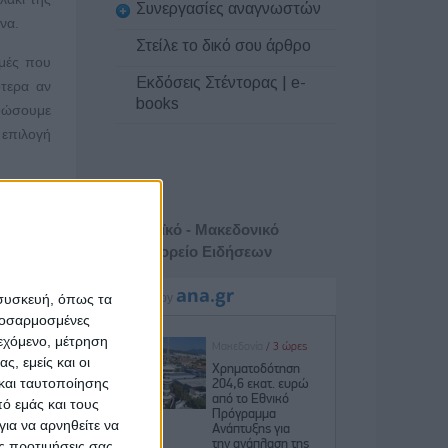
Συνεργασίες αναγνωστών
να.
Στείλε το δικό σου άρθρο
γμές που
Εκδόσεις Στέντορας | e-
τερα αν
books
υψώσουμε
 επιλογή
ικές μας
ε. Είναι
Αθηναϊκό - Μακεδονικό
ilman E.
Πρακτορείο Ειδήσεων
γνωρίζει
 συσκευή, όπως τα
προσαρμοσμένες
 τεχνική
ιεχόμενο, μέτρηση
έργειες,
ς, εμείς και οι
εύουμε ή
και ταυτοποίησης
ό εμάς και τους
ια να αρνηθείτε να
ησή μας,
ς προτιμήσεις σας