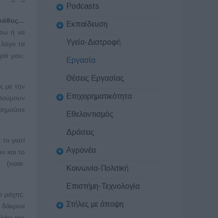
Podcasts
 λάθος…
Εκπαίδευση
ήσω ή να
Υγεία-Διατροφή
 λόγο τα
γιά μου,
Εργασία
Θέσεις Εργασίας
ς με την
Επιχειρηματικότητα
χλούμουν
υφημούσε
Εθελοντισμός
Δράσεις
το γιατί
Αγρονέα
υ και το
note:
Κοινωνία-Πολιτική
Επιστήμη-Τεχνολογία
ο μάχης:
Στήλες με άποψη
ε δάκρυα
λάκι της