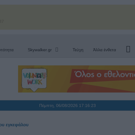
37
υτότητα
Skywalker.gr
Τεύχη
Άλλα ένθετα
Πέμπτη, 06/08/2026
17:16:23
του εγκεφάλου