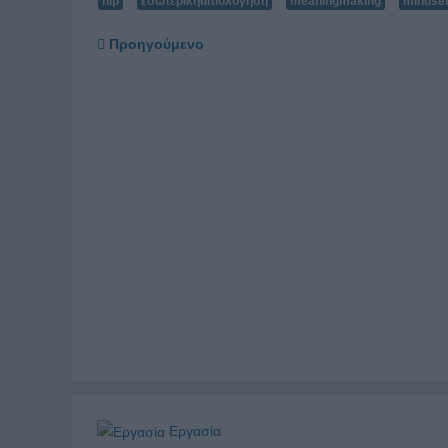
nlp
εσωτερικήαιτιολόγηση
meaningmaking
mindse
Προηγούμενο
Εργασία