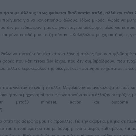
οιήσουμε άλλους ίσως φαίνεται διαδικασία απλή, αλλά αν πάει
 πράγματα για να ικανοποιήσω άλλους. Ιδίως μικρός. Χωρίς να μιλ
ου δεν με ενδιέφεραν ή με άφηναν παγερά αδιάφορο, αλλά για κάποιο
και μόνο επειδή μου το ζητούσαν. «Καλόβολο» με χαρακτήριζε η για
. Θέλω να πιστεύω ότι είχα κάποιο λόγο ή απλώς ήμουν συμβιβασμένο
ι φορές που κάτι τέτοιο δεν ίσχυε, που δεν συμβιβαζόμουν, που ενο
ολος, αλλά ο ξεροκέφαλος της οικογένειας. «Ξύπνησε το χάπατο», επε
το πότε γινόταν το ένα ή το άλλο. Μεγαλώνοντας ανακάλυψα το πώς και 
ιοι ήταν οι μηχανισμοί που ενεργοποιούνταν και άλλαζαν οι πράξεις μο
η μεταξύ mindset, action και outcome (
).
ο σπίτι της αδερφής μου τις προάλλες. Για την ακρίβεια, μπήκα σε πεδί
τα του υπνοδωματίου του με δύναμη, ενώ ο μικρός καθισμένος και μ
ρείτε έτσι;». Εγώ συνέχιζα να σκουπίζω αμήχανα τα πόδια μου στο χα