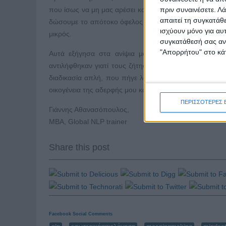
που ίσως να μη μας αρέσει και την αναδιατυπώνουμε γ
πριν συναινέσετε.
Λά
απαιτεί τη συγκατάθ
δώσουμε το απότοκο όφελος που θα έχουμε και τον λό
ισχύουν μόνο για αυ
μικρός.
συγκατάθεσή σας ανά
"Απορρήτου" στο κάτ
Αυτά εξήγησα στα ανίψια μου ενώ καθόμασταν οι τ
αντιλήφθηκαν γιατί τους ζήτησαν οι γονείς τους να κά
διαδικασία απλή, που πήγε λάθος. Και ανέλαβα συνει
οικογένεια της αδερφής μου και από την άλλη να δείξω
ΠΕΡΙΣΣΟΤΕΡΕΣ 
Γιάννης Αθανασόπουλος,
ΜΒΑ, Global NLP trainer
Share this post
Facebook Social Comments