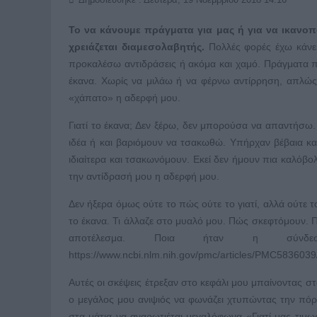
Το να κάνουμε πράγματα για μας ή για να ικανοπ
χρειάζεται διαμεσολαβητής.
Πολλές φορές έχω κάνει
προκαλέσω αντιδράσεις ή ακόμα και χαμό. Πράγματα π
έκανα. Χωρίς να μιλάω ή να φέρνω αντίρρηση, απλώς 
«χάπατο» η αδερφή μου.
Γιατί το έκανα; Δεν ξέρω, δεν μπορούσα να απαντήσω
ιδέα ή και βαριόμουν να τσακωθώ. Υπήρχαν βέβαια κα
ιδιαίτερα και τσακωνόμουν. Εκεί δεν ήμουν πια καλόβ
την αντίδρασή μου η αδερφή μου.
Δεν ήξερα όμως ούτε το πώς ούτε το γιατί, αλλά ούτε 
το έκανα. Τι άλλαζε στο μυαλό μου. Πώς σκεφτόμουν. Πο
αποτέλεσμα. Ποια ήταν η σύνδεσ
https://www.ncbi.nlm.nih.gov/pmc/articles/PMC5836039/
Αυτές οι σκέψεις έτρεξαν στο κεφάλι μου μπαίνοντας στ
ο μεγάλος μου ανιψιός να φωνάζει χτυπώντας την πόρ
στα μάτια να αναρωτιέται μεγαλόφωνα «Γιατί μας τιμω