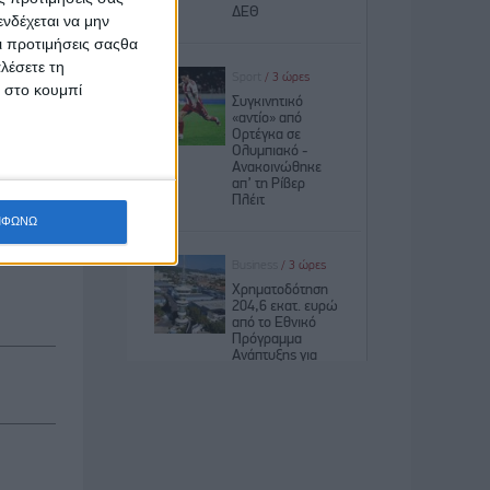
ε να μας
νδέχεται να μην
Οι προτιμήσεις σαςθα
κανα εγώ
λέσετε τη
κ στο κουμπί
δικασία
νας. Μια
θήσω την
ΜΦΩΝΩ