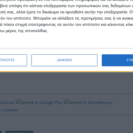
ια να ακούγεται καλύτερα. Αυτήν παίρνουμε και επαναλαμβάνουμε, ώστ
βετε υπόψη ότι κάποια επεξεργασία των προσωπικών σας δεδομένων ε
εσή σας, αλλά έχετε το δικαίωμα να αρνηθείτε αυτήν την επεξεργασία. 
γο για τον οποίο θα συμβιβαστούμε ή όχι σε μια κατάσταση, όπως έ
τόν τον ιστότοπο. Μπορείτε να αλλάξετε τις προτιμήσεις σας ή να ανακα
 πάσα στιγμή επιστρέφοντας σε αυτόν τον ιστότοπο και κάνοντας κλι
ω μέρος της ιστοσελίδας.
ρεις μας στο δωμάτιό τους. Αυτά τους είπα, και μέσα από τη δια
νουν μια επίσκεψη. «Καλά, γιατί δεν μας το έλεγαν;» αναρωτήθηκε ο έ
δητά τον ρόλο του διαμεσολαβητή, με δύο οφέλη. Από τη μια να βοη
 στα ανίψια μου έναν άλλο τρόπο σκέψης, ένα άλλο mindset.
ΕΠΙΛΟΓΕΣ
ΔΙΑΦΩΝΩ
ΣΥ