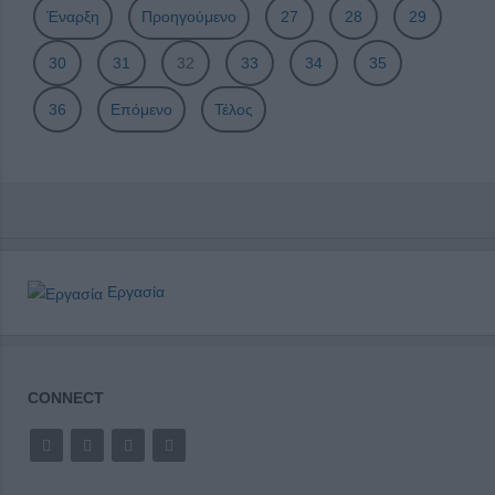
Έναρξη
Προηγούμενο
27
28
29
30
31
32
33
34
35
36
Επόμενο
Τέλος
Εργασία
CONNECT