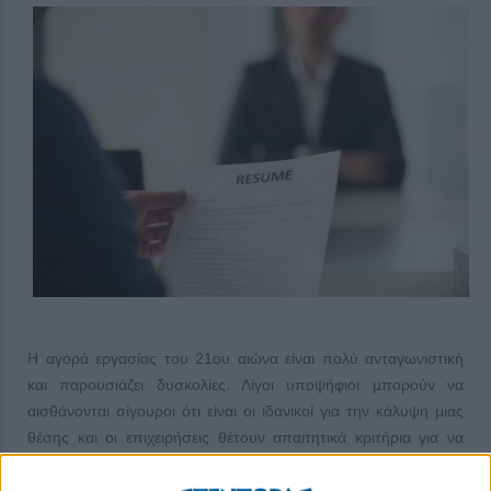
Η αγορά εργασίας του 21ου αιώνα είναι πολύ ανταγωνιστική
και παρουσιάζει δυσκολίες. Λίγοι υποψήφιοι μπορούν να
αισθάνονται σίγουροι ότι είναι οι ιδανικοί για την κάλυψη μιας
θέσης και οι επιχειρήσεις θέτουν απαιτητικά κριτήρια για να
προσλάβουν κάποιον. Ένα από αυτά, κατά πολλούς το
κυριότερο, είναι η προϋπηρεσία. Ενδεικτική είναι η έρευνα της