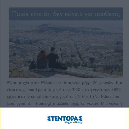
Είναι ατυχία στην Ελλάδα να είσαι νέος μέχρι 30 χρονών. Και
είναι ατυχία γιατί μετά τη γενιά των 700€ και τη γενιά των 592€,
έρχεται στην επιφάνεια και η γενιά των N.E.E.T (No Education -
Employment – Training) ή αλλιώς «χαμένη γενιά». Μια γενιά ή
καλύτερα κοινωνική ομάδα, η οποία δεν είναι καινούργια,
καθώς παρατηρείται αρκετά έντονα από το 2013, όμως
ξεκίνησε να υφίσταται χρονικά σε όλο τον κόσμο από την