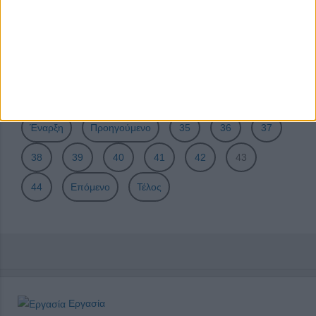
10+1 Απαραίτητες δεξιότητες για την αγορά εργασίας
Αρχεία ερμητικά κλειστά
Απασχολησιμότητα: Ένας όρος πολλών κατευθύνσεων
Σελίδα 43 από 44
Έναρξη
Προηγούμενο
35
36
37
38
39
40
41
42
43
44
Επόμενο
Τέλος
Εργασία