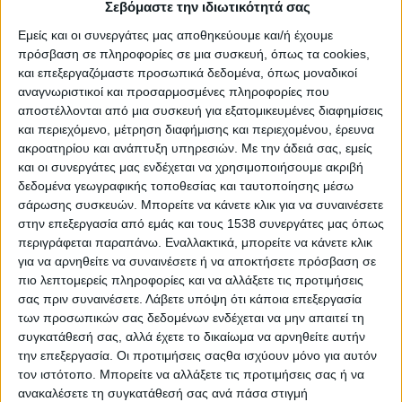
απαρχή της κρίσης, και ιδιαίτερα έντονα στις χώρες που
Σεβόμαστε την ιδιωτικότητά σας
επλήγησαν από αυτήν. Αυτό φανερώνεται και από τα ιδιαίτερα
Εμείς και οι συνεργάτες μας αποθηκεύουμε και/ή έχουμε
υψηλά ποσοστά στις χώρες του ευρωπαϊκού Νότου (Ελλάδα-
πρόσβαση σε πληροφορίες σε μια συσκευή, όπως τα cookies,
Ισπανία-Ιταλία-Βουλγαρία) και την Ιρλανδία, τις χώρες οι οποίες
και επεξεργαζόμαστε προσωπικά δεδομένα, όπως μοναδικοί
αναγνωριστικοί και προσαρμοσμένες πληροφορίες που
βίωσαν πιο έντονα από κάθε άλλη, την κρίση και τις
αποστέλλονται από μια συσκευή για εξατομικευμένες διαφημίσεις
επιπτώσεις της.
και περιεχόμενο, μέτρηση διαφήμισης και περιεχομένου, έρευνα
ακροατηρίου και ανάπτυξη υπηρεσιών.
Με την άδειά σας, εμείς
ΠΕΡΙΣΣΌΤΕΡΑ...
και οι συνεργάτες μας ενδέχεται να χρησιμοποιήσουμε ακριβή
δεδομένα γεωγραφικής τοποθεσίας και ταυτοποίησης μέσω
σάρωσης συσκευών. Μπορείτε να κάνετε κλικ για να συναινέσετε
Τεχνολογία και πελατοκεντρικότητα: τα συστατικά της
στην επεξεργασία από εμάς και τους 1538 συνεργάτες μας όπως
επιτυχίας του ασφαλιστικού συμβούλου
περιγράφεται παραπάνω. Εναλλακτικά, μπορείτε να κάνετε κλικ
Δημοσιεύθηκε : Παρασκευή, 16 Φεβρουαρίου 2018
για να αρνηθείτε να συναινέσετε ή να αποκτήσετε πρόσβαση σε
13:16
πιο λεπτομερείς πληροφορίες και να αλλάξετε τις προτιμήσεις
σας πριν συναινέσετε.
Λάβετε υπόψη ότι κάποια επεξεργασία
Πριν από έναν
των προσωπικών σας δεδομένων ενδέχεται να μην απαιτεί τη
περίπου αιώνα ο
συγκατάθεσή σας, αλλά έχετε το δικαίωμα να αρνηθείτε αυτήν
Βρετανός
την επεξεργασία. Οι προτιμήσεις σαςθα ισχύουν μόνο για αυτόν
τον ιστότοπο. Μπορείτε να αλλάξετε τις προτιμήσεις σας ή να
πρωθυπουργός
ανακαλέσετε τη συγκατάθεσή σας ανά πάσα στιγμή
Ουίνστον Τσόρτσιλ