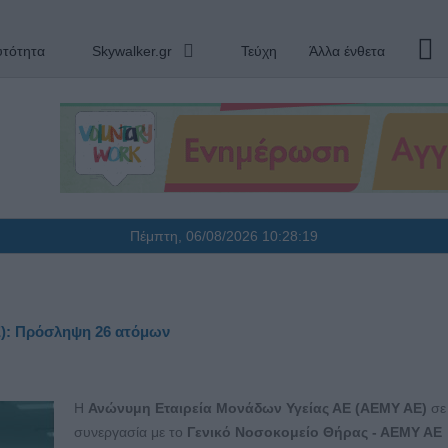
υτότητα
Skywalker.gr
Τεύχη
Άλλα ένθετα
Πέμπτη, 06/08/2026
10:28:20
): Πρόσληψη 26 ατόμων
Η
Ανώνυμη Εταιρεία Μονάδων Υγείας ΑΕ (ΑΕΜΥ ΑΕ)
σε
συνεργασία με το
Γενικό Νοσοκομείο Θήρας - ΑΕΜΥ ΑΕ