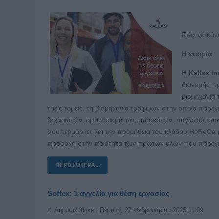
Πώς να κάνε
Η εταιρία
Η
K
allas I
n
διανομής πρ
βιομηχανία 
τρεις τομείς: τη βιομηχανία τροφίμων στην οποία παρέ
ζαχαρωτών, αρτοποιημάτων, μπισκότων, παγωτού, σοκο
σουπερμάρκετ και την προμήθεια του κλάδου HoReCa με
προσοχή στην ποιότητα των πρώτων υλών που παρέχει κ
ΠΕΡΙΣΣΌΤΕΡΑ...
Softex: 1 αγγελία για θέση εργασίας
Δημοσιεύθηκε : Πέμπτη, 27 Φεβρουαρίου 2025 11:09