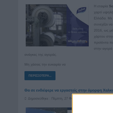
Η εταιρία
So
χαρτί υψηλή
Ελλάδα. Με 
συνεχίζει ν
2016, ως μέ
χάρτου στην
προϊόντα πο
στην αγορά 
ανάγκες της αγοράς.
Μη χάσεις την ευκαιρία να
ΠΕΡΙΣΣΌΤΕΡΑ...
Θα σε ενδιέφερε να εργαστείς στην όμορφη Χαλκι
Δημοσιεύθηκε : Πέμπτη, 27 Φεβρουαρίου 2025 10:49