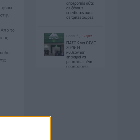
σφέρει
 στην
. Από το
ασίας
έτιδα
τις