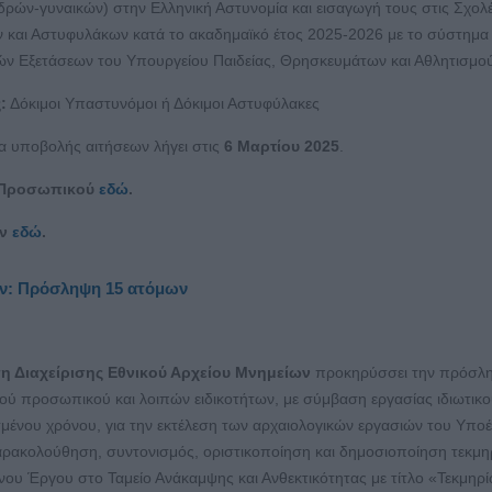
δρών-γυναικών) στην Ελληνική Αστυνομία και εισαγωγή τους στις Σχολ
ν και Αστυφυλάκων κατά το ακαδημαϊκό έτος 2025-2026 με το σύστημα
ών Εξετάσεων του Υπουργείου Παιδείας, Θρησκευμάτων και Αθλητισμο
:
Δόκιμοι Υπαστυνόμοι ή Δόκιμοι Αστυφύλακες
α υποβολής αιτήσεων λήγει στις
6 Μαρτίου 2025
.
ύ Προσωπικού
εδώ
.
υν
εδώ
.
ων: Πρόσληψη 15 ατόμων
η Διαχείρισης Εθνικού Αρχείου Μνημείων
προκηρύσσει την πρόσλ
ού προσωπικού και λοιπών ειδικοτήτων, με σύμβαση εργασίας ιδιωτικ
σμένου χρόνου, για την εκτέλεση των αρχαιολογικών εργασιών του Υπο
αρακολούθηση, συντονισμός, οριστικοποίηση και δημοσιοποίηση τεκμ
νου Έργου στο Ταμείο Ανάκαμψης και Ανθεκτικότητας με τίτλο «Τεκμηρί