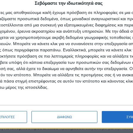
Σεβόμαστε την ιδιωτικότητά σας
ία εβδομάδα άνοιξαν θέσεις εργασίας στη Χαλκιδική σε διάφορες ειδικότ
άτες μας αποθηκεύουμε και/ή έχουμε πρόσβαση σε πληροφορίες σε μια
ργαστείς, τότε επίλεξε τη θέση που σε ενδιαφέρει και στείλε άμεσα το βι
ργαζόμαστε προσωπικά δεδομένα, όπως μοναδικοί αναγνωριστικοί και 
στέλλονται από μια συσκευή για εξατομικευμένες διαφημίσεις και περ
εχομένου, έρευνα ακροατηρίου και ανάπτυξη υπηρεσιών.
Με την άδειά σα
δεις τις θέσεις εργασίας στη Χαλκιδική για αυτή την εβδομάδα παρακάτ
χεται να χρησιμοποιήσουμε ακριβή δεδομένα γεωγραφικής τοποθεσίας 
ών. Μπορείτε να κάνετε κλικ για να συναινέσετε στην επεξεργασία απ
Palace Luxury Resort Hotel & Vil
 όπως περιγράφεται παραπάνω. Εναλλακτικά, μπορείτε να κάνετε κλικ γ
nrxmtx09enkhxpzzpe/beroh-a-e-
οκτήσετε πρόσβαση σε πιο λεπτομερείς πληροφορίες και να αλλάξετε τι
βετε υπόψη ότι κάποια επεξεργασία των προσωπικών σας δεδομένων ε
el/profile/etairias/01hdtmsa5kzg0aemwqb56mb8xp/porto-karras-ae
εσή σας, αλλά έχετε το δικαίωμα να αρνηθείτε αυτήν την επεξεργασία. 
τόν τον ιστότοπο. Μπορείτε να αλλάξετε τις προτιμήσεις σας ή να ανακα
 πάσα στιγμή επιστρέφοντας σε αυτόν τον ιστότοπο και κάνοντας κλι
ω μέρος της ιστοσελίδας.
η Δοκίμων Υπαστυνόμων ή Δοκίμων Αστυφυλάκων
ΕΠΙΛΟΓΕΣ
ΔΙΑΦΩΝΩ
ΣΥ
ση Αστυνομικού Προσωπικού
προκηρύσσει διαγωνισμό για την κατάτ