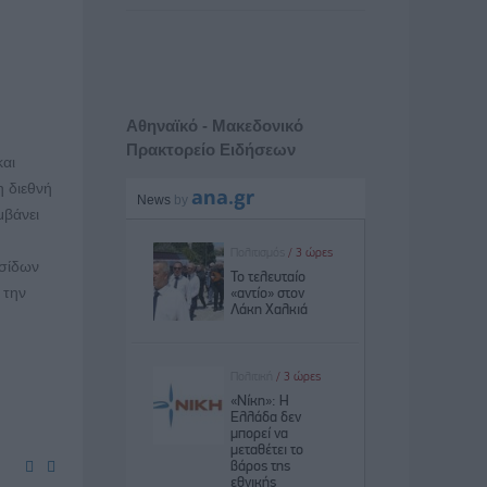
Αθηναϊκό - Μακεδονικό
Πρακτορείο Ειδήσεων
και
η διεθνή
μβάνει
υσίδων
 την