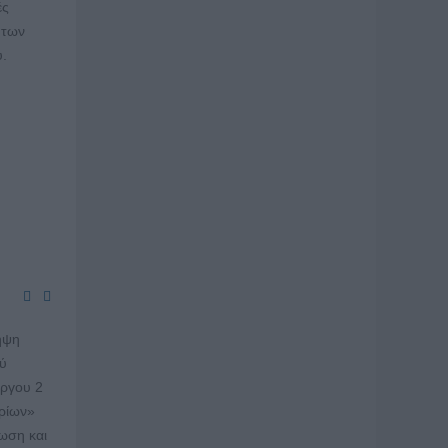
ές
 των
ύ.
ηψη
ού
έργου 2
ηρίων»
ωση και