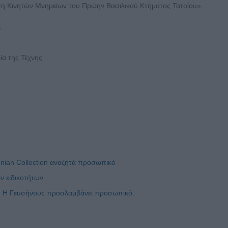
η Κινητών Μνημείων του Πρώην Βασιλικού Κτήματος Τατοΐου».
ς
ία της Τέχνης
nian Collection αναζητά προσωπικό
ν ειδικοτήτων
ς; Η Γευσήνους προσλαμβάνει προσωπικό.