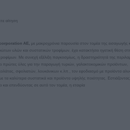
τε αίτηση
corporation AE
,
με μακροχρόνια παρουσία στον τομέα της εισαγωγής 
ώτων υλών και συστατικών τροφίμων, έχει κατακτήσει ηγετική θέση στ
τροφίμων. Με συνεχή εξέλιξη παγκοσμίως, η δραστηριότητά της περιλα
χει πρώτες ύλες για την παραγωγή τυριών, γαλακτοκομικών προϊόντων,
λάτας, σφολιατών, λουκάνικων κ.λπ., τον εφοδιασμό με προϊόντα αλ
 τα καλύτερα συστατικά και προϊόντα υψηλής ποιότητας. Εστιάζοντας
αι επενδύοντας σε αυτό τον τομέα, η εταιρία