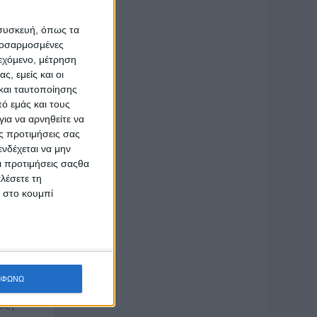
ητες. Αν
 συσκευή, όπως τα
ογραφικό
προσαρμοσμένες
ιεχόμενο, μέτρηση
ς, εμείς και οι
ω:
και ταυτοποίησης
ό εμάς και τους
las:
ια να αρνηθείτε να
ς προτιμήσεις σας
νδέχεται να μην
Οι προτιμήσεις σαςθα
λέσετε τη
κ στο κουμπί
ΜΦΩΝΩ
αξη