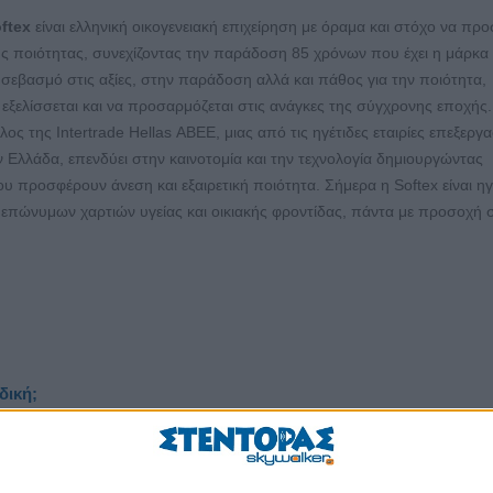
ftex
είναι ελληνική οικογενειακή επιχείρηση με όραμα και στόχο να προ
ς ποιότητας, συνεχίζοντας την παράδοση 85 χρόνων που έχει η μάρκα
σεβασμό στις αξίες, στην παράδοση αλλά και πάθος για την ποιότητα,
α εξελίσσεται και να προσαρμόζεται στις ανάγκες της σύγχρονης εποχής
λος της Intertrade Hellas ΑΒΕΕ, μιας από τις ηγέτιδες εταιρίες επεξεργ
 Ελλάδα, επενδύει στην καινοτομία και την τεχνολογία δημιουργώντας
υ προσφέρουν άνεση και εξαιρετική ποιότητα. Σήμερα η Softex είναι ηγ
επώνυμων χαρτιών υγείας και οικιακής φροντίδας, πάντα με προσοχή σ
δική;