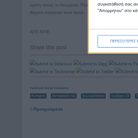
συγκατάθεσή σας ανά
κράτη όπως οι Ηνωμένες Πολιτείες και η Γαλλία, ενώ κα
"Απορρήτου" στο κάτ
θέματα ενέργειας είναι άρτια.
ΑΠΕ-ΜΠΕ
ΠΕΡΙΣΣΟΤΕΡΕΣ 
Share this post
Facebook Social Comments
Κύπρος
κυπριακή εοζ
γεωτρύπανο
τεμάχιο 10
Προηγούμενο