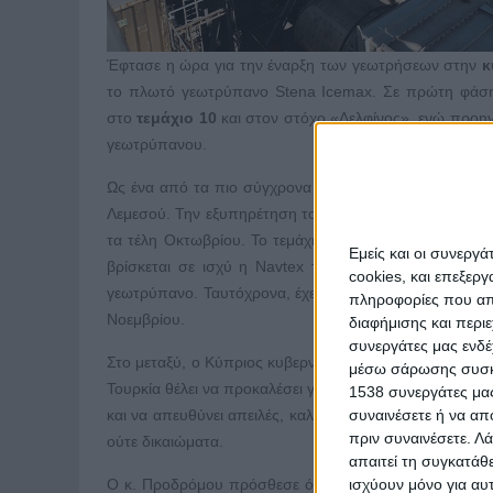
Έφτασε η ώρα για την έναρξη των γεωτρήσεων στην
κ
το πλωτό γεωτρύπανο Stena Ιcemax. Σε πρώτη φάση 
στο
τεμάχιο 10
και στον στόχο «Δελφίνος», ενώ προηγ
γεωτρύπανου.
Ως ένα από τα πιο σύγχρονα στο είδος του, το γεωτρύ
Λεμεσού. Την εξυπηρέτηση του Stena Icemax έχουν αν
τα τέλη Οκτωβρίου. Το τεμάχιο 10 και ο στόχος «Δελφ
Εμείς και οι συνεργ
βρίσκεται σε ισχύ η Navtex της Κυπριακής Δημοκρατ
cookies, και επεξε
γεωτρύπανο. Ταυτόχρονα, έχει δεσμευτεί θαλάσσιος διά
πληροφορίες που απο
Νοεμβρίου.
διαφήμισης και περι
συνεργάτες μας ενδέ
Στο μεταξύ, ο Κύπριος κυβερνητικός εκπρόσωπος Πρόδ
μέσω σάρωσης συσκευ
Τουρκία θέλει να προκαλέσει γκρίζες ζώνες, τόσο το κ
1538 συνεργάτες μας
και να απευθύνει απειλές, καλλιεργώντας την εντύπωση
συναινέσετε ή να απ
πριν συναινέσετε.
Λά
ούτε δικαιώματα.
απαιτεί τη συγκατάθ
Ο κ. Προδρόμου πρόσθεσε ότι η κυβέρνηση χειρίζεται τ
ισχύουν μόνο για αυ