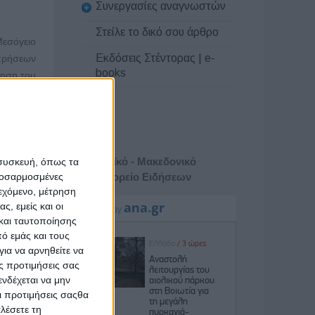
Συνεργασίες αναγνωστών
Στείλε το δικό σου άρθρο
Μεσόγειο
Εκδόσεις Στέντορας | e-
ωτρήσεων
books
ίηση του
μάνι της
μάνι από
βρίου θα
Αθηναϊκό - Μακεδονικό
 συσκευή, όπως τα
ν από το
προσαρμοσμένες
Πρακτορείο Ειδήσεων
ι τις 20
ιεχόμενο, μέτρηση
ς, εμείς και οι
και ταυτοποίησης
 οποίο η
ό εμάς και τους
εμβαίνει
ια να αρνηθείτε να
έχει ΑΟΖ
ς προτιμήσεις σας
νδέχεται να μην
Οι προτιμήσεις σαςθα
ρίες και
λέσετε τη