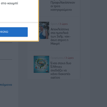
κ στο κουμπί
χώρες σε
ΜΦΩΝΩ
πόμενο