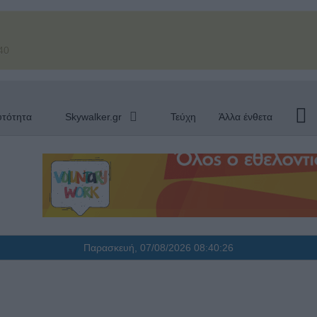
40
υτότητα
Skywalker.gr
Τεύχη
Άλλα ένθετα
Παρασκευή, 07/08/2026
08:40:27