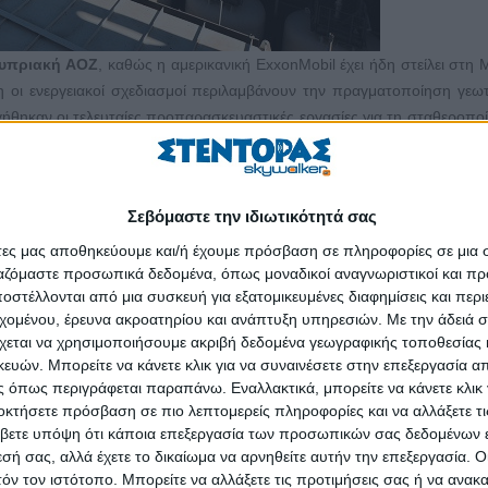
υπριακή ΑΟΖ
, καθώς η αμερικανική
ExxonMobil
έχει ήδη στείλει στη 
οι ενεργειακοί σχεδιασμοί περιλαμβάνουν την πραγματοποίηση γε
ήθηκαν οι τελευταίες προπαρασκευαστικές εργασίες για τη σταθεροπο
πανο πήγε κατευθείαν στο τεμάχιο 10 χωρίς ενδιάμεσο σταθμό στο λι
αλάβει τέσσερα υποστηρικτικά σκάφη που ναυλοχούν στο κυπριακό λι
Σεβόμαστε την ιδιωτικότητά σας
ίνος» απέχουν 90 ναυτικά μίλια από τη Λεμεσό, ενώ έως τις 25 Νοεμ
άτες μας αποθηκεύουμε και/ή έχουμε πρόσβαση σε πληροφορίες σε μια
ίας με την οποία απαγορεύεται η ναυσιπλοΐα σε ακτίνα 500 μέτρω
ργαζόμαστε προσωπικά δεδομένα, όπως μοναδικοί αναγνωριστικοί και 
δρομος στα όρια του οποίου θα διεξάγονται πολυεθνικές ασκήσεις μέχρ
στέλλονται από μια συσκευή για εξατομικευμένες διαφημίσεις και περ
εχομένου, έρευνα ακροατηρίου και ανάπτυξη υπηρεσιών.
Με την άδειά σα
χεται να χρησιμοποιήσουμε ακριβή δεδομένα γεωγραφικής τοποθεσίας 
ρομος Προδρόμου δήλωσε ότι, όσο λιγότερα λέγονται σ’ ένα θέμα στο
ών. Μπορείτε να κάνετε κλικ για να συναινέσετε στην επεξεργασία απ
αλύτερο. Όπως είπε, η Τουρκία μέσω προπαγάνδας θέλει διαρκώς να παρ
 όπως περιγράφεται παραπάνω. Εναλλακτικά, μπορείτε να κάνετε κλικ γ
 ότι η θάλασσα νότια της Κύπρου είναι τουρκική και ότι η Κύπρος δεν 
οκτήσετε πρόσβαση σε πιο λεπτομερείς πληροφορίες και να αλλάξετε τι
βετε υπόψη ότι κάποια επεξεργασία των προσωπικών σας δεδομένων ε
εσή σας, αλλά έχετε το δικαίωμα να αρνηθείτε αυτήν την επεξεργασία. 
ο θέμα με υπευθυνότητα, χτίζοντας διεθνείς συμμαχίες με μεγάλες εται
τόν τον ιστότοπο. Μπορείτε να αλλάξετε τις προτιμήσεις σας ή να ανακα