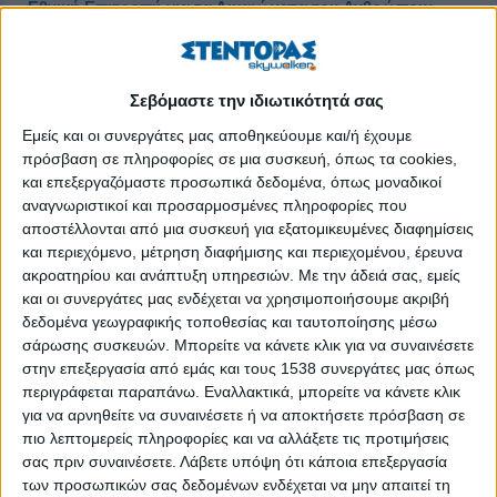
Εθνική Επιτροπή για τα Δικαιώματα του Ανθρώπου:
Συνεργασία με πέντε πανεπιστημιακές σχολές
Δημοσιεύθηκε : Παρασκευή, 07 Δεκεμβρίου 2018 11:29
Σεβόμαστε την ιδιωτικότητά σας
Εμείς και οι συνεργάτες μας αποθηκεύουμε και/ή έχουμε
πρόσβαση σε πληροφορίες σε μια συσκευή, όπως τα cookies,
και επεξεργαζόμαστε προσωπικά δεδομένα, όπως μοναδικοί
αναγνωριστικοί και προσαρμοσμένες πληροφορίες που
αποστέλλονται από μια συσκευή για εξατομικευμένες διαφημίσεις
και περιεχόμενο, μέτρηση διαφήμισης και περιεχομένου, έρευνα
ακροατηρίου και ανάπτυξη υπηρεσιών.
Με την άδειά σας, εμείς
και οι συνεργάτες μας ενδέχεται να χρησιμοποιήσουμε ακριβή
δεδομένα γεωγραφικής τοποθεσίας και ταυτοποίησης μέσω
σάρωσης συσκευών. Μπορείτε να κάνετε κλικ για να συναινέσετε
στην επεξεργασία από εμάς και τους 1538 συνεργάτες μας όπως
περιγράφεται παραπάνω. Εναλλακτικά, μπορείτε να κάνετε κλικ
Με απώτερο στόχο την έρευνα, την πραγματοποίηση
για να αρνηθείτε να συναινέσετε ή να αποκτήσετε πρόσβαση σε
εκπαιδευτικών προγραμμάτων και τη συνεργασία αναφορικά με
πιο λεπτομερείς πληροφορίες και να αλλάξετε τις προτιμήσεις
σας πριν συναινέσετε.
Λάβετε υπόψη ότι κάποια επεξεργασία
ζητήματα προστασίας των ανθρωπίνων δικαιωμάτων, η Εθνική
των προσωπικών σας δεδομένων ενδέχεται να μην απαιτεί τη
Επιτροπή Δικαιωμάτων του Ανθρώπου υπέγραψε σχετικά