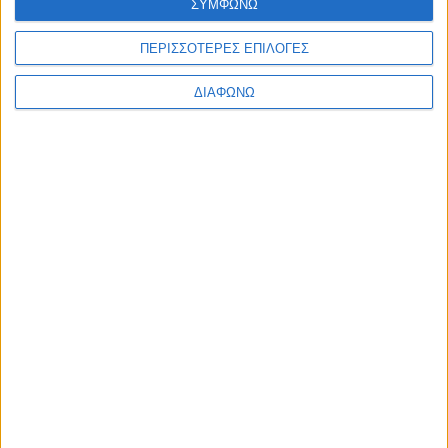
ΣΥΜΦΩΝΩ
πανεπιστήμια
φοιτητές
ΠΕΡΙΣΣΟΤΕΡΕΣ ΕΠΙΛΟΓΕΣ
Προηγούμενο
Επόμενο
ΔΙΑΦΩΝΩ