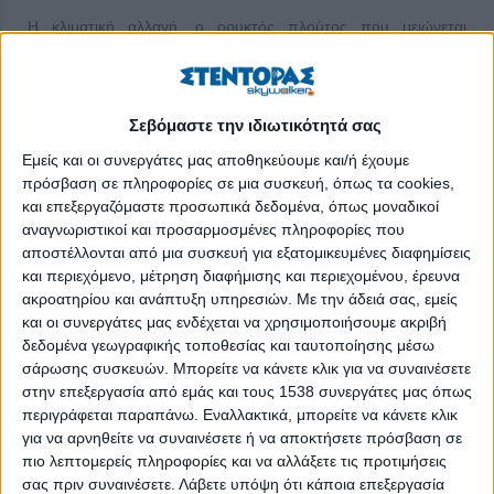
Η κλιματική αλλαγή, ο ορυκτός πλούτος που μειώνεται
επικίνδυνα, τα σκουπίδια που πνίγουν τον υπερκαταναλωτισμό
μας, η στάση ζωής που αναζητά μονίμως το καινούριο και το
εύκολο, χαμογελάνε χαιρέκακα, υπενθυμίζοντάς μας ότι
Σεβόμαστε την ιδιωτικότητά σας
προφανώς τα έχουμε κάνει μαντάρα και το αύριο, το δικό μας ή
των παιδιών και των εγγονιών μας, θα είναι μαύρο και
Εμείς και οι συνεργάτες μας αποθηκεύουμε και/ή έχουμε
πρόσβαση σε πληροφορίες σε μια συσκευή, όπως τα cookies,
ασφυκτικό.
και επεξεργαζόμαστε προσωπικά δεδομένα, όπως μοναδικοί
Ο Louis Armstrong θα εξακολουθεί, ακόμη και από εκεί που
αναγνωριστικοί και προσαρμοσμένες πληροφορίες που
αποστέλλονται από μια συσκευή για εξατομικευμένες διαφημίσεις
βρίσκεται, να τραγουδάει ειρωνικά το «What a Wonderful
και περιεχόμενο, μέτρηση διαφήμισης και περιεχομένου, έρευνα
World» και ο κόσμος αντί για καταγάλανους ουρανούς θα
ακροατηρίου και ανάπτυξη υπηρεσιών.
Με την άδειά σας, εμείς
βλέπει γκρίζα σύννεφα πολεμικού καπνού. Εκτός και εάν όλα
και οι συνεργάτες μας ενδέχεται να χρησιμοποιήσουμε ακριβή
όσα αποφασίστηκαν με τη Συμφωνία των Παρισίων για την
δεδομένα γεωγραφικής τοποθεσίας και ταυτοποίησης μέσω
κλιματική αλλαγή πάρουν σάρκα και οστά σε κυβερνητικό
σάρωσης συσκευών. Μπορείτε να κάνετε κλικ για να συναινέσετε
επίπεδο. Εκτός και εάν μέχρι τότε, όλοι μας, ο καθένας μας,
στην επεξεργασία από εμάς και τους 1538 συνεργάτες μας όπως
όποιος αντιλαμβάνεται το θέμα ως σοβαρό πρόβλημα και τον
περιγράφεται παραπάνω. Εναλλακτικά, μπορείτε να κάνετε κλικ
για να αρνηθείτε να συναινέσετε ή να αποκτήσετε πρόσβαση σε
εαυτό του ως συνυπεύθυνο, τόσο για τη δημιουργία του όσο
πιο λεπτομερείς πληροφορίες και να αλλάξετε τις προτιμήσεις
και για τη λύση του, κάνουμε το καλύτερο που μπορούμε.
σας πριν συναινέσετε.
Λάβετε υπόψη ότι κάποια επεξεργασία