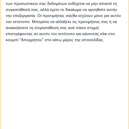
των προσωπικών σας δεδομένων ενδέχεται να μην απαιτεί τη
Το Πράσινο Ταμείο είναι Νομικό Πρόσωπο Δημοσίου Δικαίου,
συγκατάθεσή σας, αλλά έχετε το δικαίωμα να αρνηθείτε αυτήν
που τελεί υπό την εποπτεία του Υπουργείου Περιβάλλοντος,
την επεξεργασία. Οι προτιμήσεις σαςθα ισχύουν μόνο για αυτόν
Ενέργειας και Κλιματικής Αλλαγής. Σκοπός του είναι η ενίσχυση
τον ιστότοπο. Μπορείτε να αλλάξετε τις προτιμήσεις σας ή να
της ανάπτυξης μέσω της προστασίας του περιβάλλοντος, η
ανακαλέσετε τη συγκατάθεσή σας ανά πάσα στιγμή
στήριξη της περιβαλλοντικής πολιτικής της χώρας και η
επιστρέφοντας σε αυτόν τον ιστότοπο και κάνοντας κλικ στο
εξυπηρέτηση του δημόσιου και κοινωνικού συμφέροντος μέσω
κουμπί "Απορρήτου" στο κάτω μέρος της ιστοσελίδας.
της διοίκησης, διαχείρισης και αξιοποίησης συγκεκριμένων και
προβλεπόμενων πόρων.
Ο Άγγελος Σωτηρόπουλος είναι φυσικός, PhD, Msc, ο
Δημήτρης Χωματίδης είναι εμπειρογνώμονας περιβάλλοντος
και η Σπυριδούλα Ντεμίρη εμπειρογνώμονας κλιματικής
αλλαγής. Και οι τρεις εργάζονται στο Πράσινο Ταμείο. Και οι
τρεις διερευνούν τις προεκτάσεις του προβλήματος. Και οι τρεις
αναζητούν από θέση και άποψη τις καλύτερες δυνατές λύσεις,
τόσο σε εθνικό όσο και σε ατομικό επίπεδο. Η κουβέντα μαζί
τους, δαιδαλώδης, όπως και το θέμα, οδήγησε σε ορισμένες
επισημάνσεις.