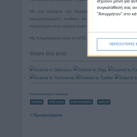
ισχύουν μόνο για αυ
συγκατάθεσή σας ανά
Με την ευκαιρία της Ημέρας του Κόκκινου Χεριού,
"Απορρήτου" στο κάτ
κακομεταχείριση παιδιών από ένοπλες οργανώσεις
ενεργότερα στον αγώνα εναντίον των παραβιάσεων των
Με πληροφορίες από το ΑΠΕ-ΜΠΕ
ΠΕΡΙΣΣΟΤΕΡΕΣ 
Share this post
Facebook Social Comments
παιδιά
πόλεμος
κακοποίηση
unicef
Προηγούμενο