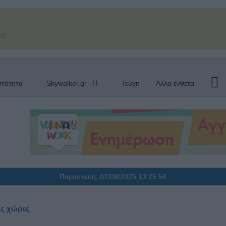
40
υτότητα
Skywalker.gr
Τεύχη
Άλλα ένθετα
Παρασκευή, 07/08/2026
13:25:54
ες χώρες