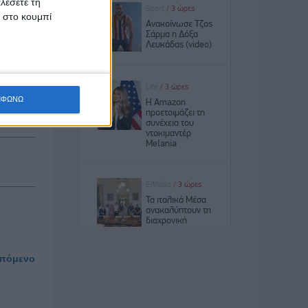
λέσετε τη
κ στο κουμπί
και την
πλακούν
ΜΦΩΝΩ
πόμενο