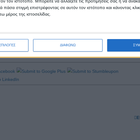
τόν τον ιστότοπο. Μπορείτε να αλλάξετε τις προτιμήσεις σας ή να ανακα
 πάσα στιγμή επιστρέφοντας σε αυτόν τον ιστότοπο και κάνοντας κλι
 η οποία έχει σκοπό να εντείνει την προσοχή στην εκμετάλλευση 
ω μέρος της ιστοσελίδας.
, η UNICEF απευθύνει έκκληση προς όλες τις κυβερνήσεις να εμ
 πιο θεμελιωδών δικαιωμάτων των παιδιών.
ΕΠΙΛΟΓΕΣ
ΔΙΑΦΩΝΩ
ΣΥ
Ε