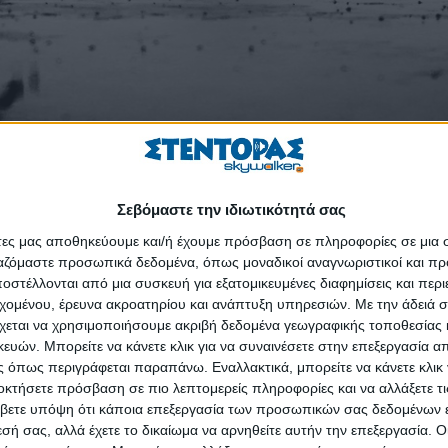
Σεβόμαστε την ιδιωτικότητά σας
ου γνωστοποιούνται από την UNICEF σχετικά με την εκμετάλλευση 
άτες μας αποθηκεύουμε και/ή έχουμε πρόσβαση σε πληροφορίες σε μια
ργαζόμαστε προσωπικά δεδομένα, όπως μοναδικοί αναγνωριστικοί και 
 εκτιμήσεις της περίπου 250.000 παιδιά-στρατιώτες σε όλο τον 
στέλλονται από μια συσκευή για εξατομικευμένες διαφημίσεις και περ
σή τους.
εχομένου, έρευνα ακροατηρίου και ανάπτυξη υπηρεσιών.
Με την άδειά σα
χεται να χρησιμοποιήσουμε ακριβή δεδομένα γεωγραφικής τοποθεσίας 
πως σε Νότιο Σουδάν, Κεντροαφρικανική Δημοκρατία, Κονγκό, Σομαλία
ών. Μπορείτε να κάνετε κλικ για να συναινέσετε στην επεξεργασία απ
και κορίτσια χρησιμοποιούνται από ένοπλες οργανώσεις ως στρατιώτες
 όπως περιγράφεται παραπάνω. Εναλλακτικά, μπορείτε να κάνετε κλικ γ
ανιχνευτών, μαγείρων, στέλνονται να αναζητήσουν εφόδια ή επιστρατεύ
οκτήσετε πρόσβαση σε πιο λεπτομερείς πληροφορίες και να αλλάξετε τι
ναγκάζονται να «παντρευτούν» μαχητές, ενώ τόσο αγόρια όσο και 
βετε υπόψη ότι κάποια επεξεργασία των προσωπικών σας δεδομένων ε
ζει η UNICEF. Υπάρχουν και περιπτώσεις όπου παιδιά χρησιμοποιο
εσή σας, αλλά έχετε το δικαίωμα να αρνηθείτε αυτήν την επεξεργασία. 
μικάζι και στέλνονται να ανατιναχθούν ανάμεσα στο πλήθος.