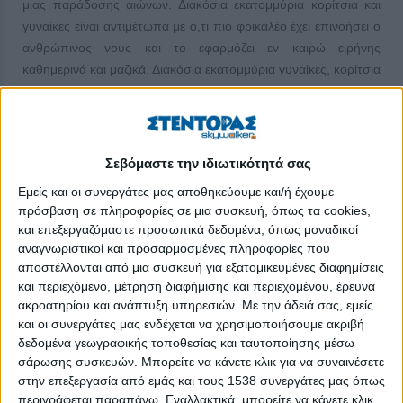
μιας παράδοσης αιώνων. Διακόσια εκατομμύρια κορίτσια και
γυναίκες είναι αντιμέτωπα με ό,τι πιο φρικαλέο έχει επινοήσει ο
ανθρώπινος νους και το εφαρμόζει εν καιρώ ειρήνης
καθημερινά και μαζικά. Διακόσια εκατομμύρια γυναίκες, κορίτσια
ακόμη και μικρά παιδιά που είχαν την κατάρα να μη γεννηθούν
αγόρια έχουν υποστεί τον κατάφορο βιασμό του κορμιού και
της ψυχής τους και ζουν στον σκοτεινό τους λαβύρινθο από
τον οποίο δεν μπορούν να γλιτώσουν. Αντιθέτως μάλιστα,
Σεβόμαστε την ιδιωτικότητά σας
τρώνε τις ίδιες τους τις σάρκες. Το λεπίδι που κάποτε έκοψε το
Εμείς και οι συνεργάτες μας αποθηκεύουμε και/ή έχουμε
δικό τους σώμα, το κάνουν όπλο τους ενάντια σε μια άλλη
πρόσβαση σε πληροφορίες σε μια συσκευή, όπως τα cookies,
γυναίκα, με ανείπωτο αντάλλαγμα την εξαθλιωμένη επιβίωσή
και επεξεργαζόμαστε προσωπικά δεδομένα, όπως μοναδικοί
τους. Και έτσι η παράδοση καλά κρατεί. Ο κύκλος παραμένει
αναγνωριστικοί και προσαρμοσμένες πληροφορίες που
φαύλος. Και ο αριθμός των γυναικών που υφίστανται
αποστέλλονται από μια συσκευή για εξατομικευμένες διαφημίσεις
κλειτοριδεκτομή, γιατί για αυτό το αίσχος μιλάμε, αντί να
και περιεχόμενο, μέτρηση διαφήμισης και περιεχομένου, έρευνα
ακροατηρίου και ανάπτυξη υπηρεσιών.
Με την άδειά σας, εμείς
μειώνεται, αυξάνεται. Και ας έχει απαγορευτεί διά νόμου σε
και οι συνεργάτες μας ενδέχεται να χρησιμοποιήσουμε ακριβή
πολλές χώρες που μέχρι πρότινος επιτρεπόταν.
δεδομένα γεωγραφικής τοποθεσίας και ταυτοποίησης μέσω
σάρωσης συσκευών. Μπορείτε να κάνετε κλικ για να συναινέσετε
Η Γουόρις Ντιρί, το μοντέλο με την εξωτική ομορφιά και τη
στην επεξεργασία από εμάς και τους 1538 συνεργάτες μας όπως
διεθνή καριέρα, η ακτιβίστρια, η γυναίκα που μάχεται για την
περιγράφεται παραπάνω. Εναλλακτικά, μπορείτε να κάνετε κλικ