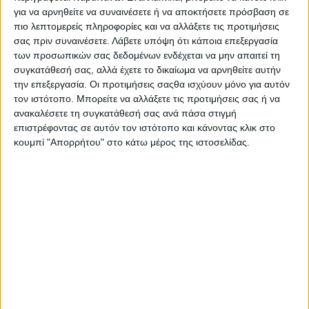
κατάργηση της κλειτοριδεκτομής, είναι το πιο γνωστό θύμα της
για να αρνηθείτε να συναινέσετε ή να αποκτήσετε πρόσβαση σε
απάνθρωπης τακτικής. Γεννήθηκε στη Σομαλία από μία
πιο λεπτομερείς πληροφορίες και να αλλάξετε τις προτιμήσεις
σας πριν συναινέσετε.
Λάβετε υπόψη ότι κάποια επεξεργασία
νομαδική οικογένεια το 1965. Στα πέντε της χρόνια
των προσωπικών σας δεδομένων ενδέχεται να μην απαιτεί τη
ακρωτηρίασαν τα γεννητικά της όργανα. Της έραψαν το αιδοίο
συγκατάθεσή σας, αλλά έχετε το δικαίωμα να αρνηθείτε αυτήν
αφήνοντας τρύπα μεγέθους «κεφαλιού» καρφίτσας για τις
την επεξεργασία. Οι προτιμήσεις σαςθα ισχύουν μόνο για αυτόν
καθημερινές ανάγκες της. Τα ράμματα, όπως όριζε το έθιμο, θα
τον ιστότοπο. Μπορείτε να αλλάξετε τις προτιμήσεις σας ή να
άνοιγαν μόνο όταν η μικρή Γουόρις θα γινόταν μία από τις
ανακαλέσετε τη συγκατάθεσή σας ανά πάσα στιγμή
αρκετές συζύγους κάποιου προύχοντα στην ηλικία του
επιστρέφοντας σε αυτόν τον ιστότοπο και κάνοντας κλικ στο
παππού της. Αρνούμενη να παντρευτεί και σε ηλικία μόλις 13
κουμπί "Απορρήτου" στο κάτω μέρος της ιστοσελίδας.
ετών, η Γουόρις Ντιρί εγκατέλειψε το σπίτι της. Ήταν
αγράμματη, πάμφτωχη, τρομοκρατημένη. Κατάφερε να φτάσει
στο Λονδίνο. Και από εκεί στη Νέα Υόρκη και στα σαλόνια της
υψηλής ραπτικής για να διαπρέψει ως μοντέλο. Το 1997 η
πανέμορφη Γούρις Ντιρί, με τόνους φήμης στην πλάτη της,
έσπασε τη σιωπή της. Έγραψε το «Λουλούδι της ερήμου»
όπου αφηγείται την τραγική ζωή της. Μια ζωή που φαίνεται να
χωράει σε λίγες λέξεις ή μερικές εκατοντάδες σελίδες, αλλά
μόνο η ψυχή της ξέρει το βάρος και το θάρρος που περικλείει.
Η Γούρις Ντιρί όμως είναι η σπανιότατη εξαίρεση. Μία από τις