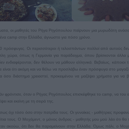
ήματα, οι μαθητές του Ρήγα Ρηγόπουλου παίρνουν μια μυρωδάτη ανάσ
ε ένα camp στην Ελλάδα, άγνωστο για πόσο χρόνο.
000 πρόσφυγες. Οι περισσότεροι ή τελοσπάντων πολλοί από αυτούς δε
λη χώρα, όπως η Γερμανία για παράδειγμα, όπου βρίσκονται άλλα 
δεν ενδιαφέρονται, δεν θέλουν να μάθουν ελληνικά. Βεβαίως, κάποιοι τ
είναι ότι ακόμη και να θέλω να προσλάβω έναν πρόσφυγα στο μαγαζί
α όσο διάστημα χρειαστεί, προκειμένου να μαζέψει χρήματα για να β
άν φρόντισε, όταν ο Ρήγας Ρηγόπουλος επισκέφθηκε το camp, να του ε
ει και εκείνη με τη σειρά της.
, ίσως όχι τόσο όσο στην πατρίδα τους. Οι γυναίκες - μαθήτριες προφα
τια τους. Ο Μοχάμεντ, ο μόνος άνδρας - μαθητής μου μού λέει ότι θα 
όταν ακούω, ότι δεν θα παραμείνουν στην Ελλάδα. Όμως πάλι, ο Μοχ