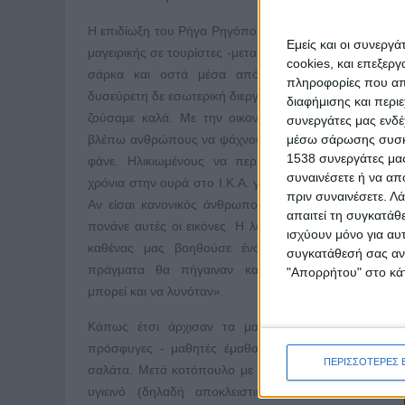
Η επιδίωξη του Ρήγα Ρηγόπουλου, σεφ και δασκάλου
Εμείς και οι συνεργ
μαγειρικής σε τουρίστες -μεταξύ πολλών άλλων- πήρε
cookies, και επεξε
σάρκα και οστά μέσα από την εξής απλή μεν,
πληροφορίες που απο
δυσεύρετη δε εσωτερική διεργασία: «Για πολλά χρόνια
διαφήμισης και περι
ζούσαμε καλά. Με την οικονομική κρίση άρχισα να
συνεργάτες μας ενδέ
μέσω σάρωσης συσκευ
βλέπω ανθρώπους να ψάχνουν στα σκουπίδια για να
1538 συνεργάτες μας
φάνε. Ηλικιωμένους να περιμένουν … πεντακόσια
συναινέσετε ή να απ
χρόνια στην ουρά στο Ι.Κ.Α. για να πάνε στον γιατρό.
πριν συναινέσετε.
Λά
Αν είσαι κανονικός άνθρωπος δεν μπορεί να μη σε
απαιτεί τη συγκατάθ
πονάνε αυτές οι εικόνες. Η λογική μου λέει ότι εάν ο
ισχύουν μόνο για αυ
καθένας μας βοηθούσε έναν μόνο άνθρωπο, τα
συγκατάθεσή σας ανά
πράγματα θα πήγαιναν καλύτερα. Το πρόβλημα
"Απορρήτου" στο κάτ
μπορεί και να λυνόταν».
Κάπως έτσι άρχισαν τα μαθήματα. Στην αρχή οι
πρόσφυγες - μαθητές έμαθαν να κάνουν χωριάτικη
ΠΕΡΙΣΣΟΤΕΡΕΣ 
σαλάτα. Μετά κοτόπουλο με δενδρολίβανο, μουσακά
υγιεινό (δηλαδή αποκλειστικά στον φούρνο) και