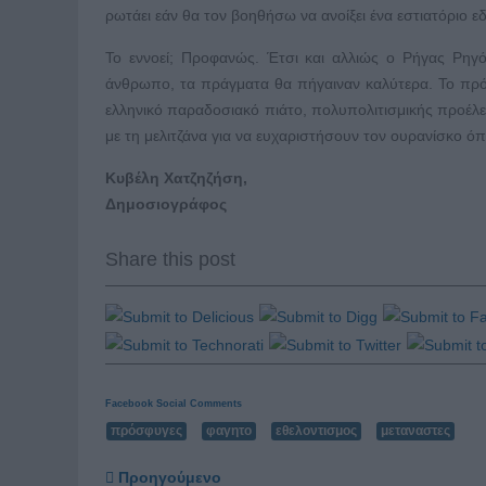
ρωτάει εάν θα τον βοηθήσω να ανοίξει ένα εστιατόριο 
Το εννοεί; Προφανώς. Έτσι και αλλιώς ο Ρήγας Ρηγ
άνθρωπο, τα πράγματα θα πήγαιναν καλύτερα. Το πρόβ
ελληνικό παραδοσιακό πιάτο, πολυπολιτισμικής προέλε
με τη μελιτζάνα για να ευχαριστήσουν τον ουρανίσκο ό
Κυβέλη Χατζηζήση,
Δημοσιογράφος
Share this post
Facebook Social Comments
πρόσφυγες
φαγητο
εθελοντισμος
μεταναστες
Προηγούμενο