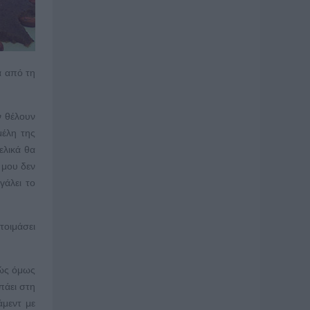
α από τη
ν θέλουν
μέλη της
ελικά θα
 μου δεν
γάλει το
τοιμάσει
νώς όμως
πάει στη
άμεντ με