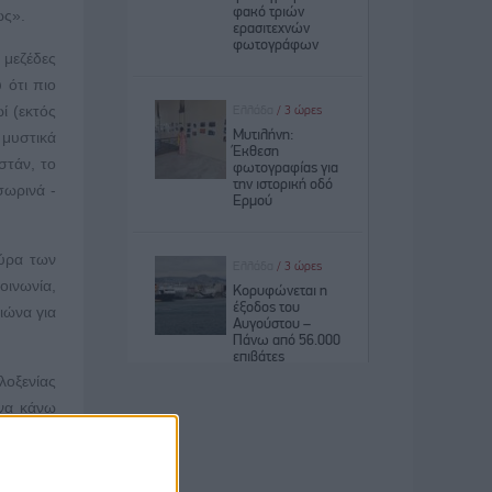
ώς».
 μεζέδες
 ότι πιο
ί (εκτός
 μυστικά
στάν, το
σωρινά -
ούρα των
οινωνία,
ιώνα για
λοξενίας
 να κάνω
ι πλέον
ς και να