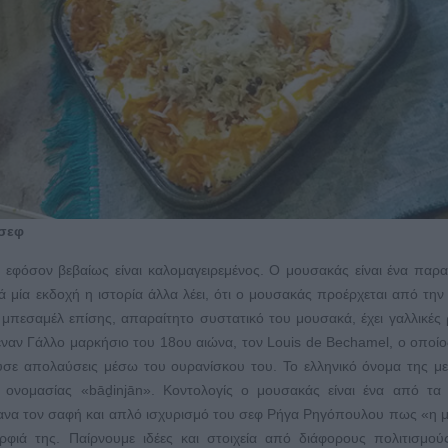
 σεφ
 εφόσον βεβαίως είναι καλομαγειρεμένος. Ο μουσακάς είναι ένα παρ
κατά μία εκδοχή η ιστορία άλλα λέει, ότι ο μουσακάς προέρχεται από την
πεσαμέλ επίσης, απαραίτητο συστατικό του μουσακά, έχει γαλλικές ρ
 έναν Γάλλο μαρκήσιο του 18ου αιώνα, τον Louis de Bechamel, ο οποίο
ύσε απολαύσεις μέσω του ουρανίσκου του. Το ελληνικό όνομα της με
 ονομασίας «bāḏinjān». Κοντολογίς ο μουσακάς είναι ένα από τα 
ανα τον σαφή και απλό ισχυρισμό του σεφ Ρήγα Ρηγόπουλου πως «η μ
ορφιά της. Παίρνουμε ιδέες και στοιχεία από διάφορους πολιτισμού