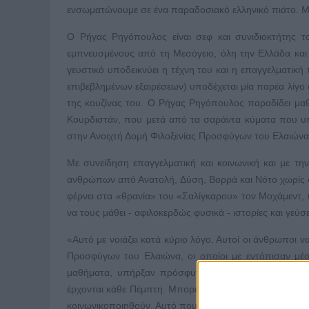
ενσωματώνουμε σε ένα παραδοσιακό ελληνικό πιάτο. Μακ
Ο Ρήγας Ρηγόπουλος είναι σεφ και συνιδιοκτήτης το
εμπνευσμένους από τη Μεσόγειο, όλη την Ελλάδα και 
γευστικό υποδεικνύει η τέχνη του και η επαγγελματική
επιβεβλημένων εξαιρέσεων) υποδέχεται μία παρέα λίγο αλ
της κουζίνας του. Ο Ρήγας Ρηγόπουλος παραδίδει μα
Κουρδιστάν, που μετά από τα σαράντα κύματα που υ
στην Ανοιχτή Δομή Φιλοξενίας Προσφύγων του Ελαιώνα
Με συνείδηση επαγγελματική και κοινωνική και με τ
ανθρώπων από Ανατολή, Δύση, Βορρά και Νότο χωρίς στε
φέρνει στα «θρανία» του «Σαλίγκαρου» τον Μοχάμεντ, 
να τους μάθει - αφιλοκερδώς φυσικά - ιστορίες και γε
«Αυτό με νοιάζει κατά κύριο λόγο. Αυτοί οι άνθρωποι ν
Προσφύγων του Ελαιώνα, οι οποίοι με εντόπισαν μέσ
μαθήματα, υπήρξαν πρόσφυγες που ακύρωσαν το μά
έρχονται κάθε Πέμπτη. Μπορεί για να φάνε ένα καλομαγ
κοινωνικοποιηθούν. Αυτό που θέλω πιο πολύ απ’ όλα εί