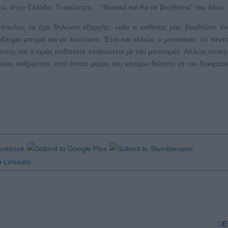
εδώ, στην Ελλάδα. Τι ερώτηση… “Φυσικά και θα σε βοηθήσω” του λέω».
όπουλος το έχει δηλώσει εξαρχής: «εάν ο καθένας μας βοηθούσε έ
λημα μπορεί και να λυνόταν». Έτσι και αλλιώς ο μουσακάς, το πεντ
υσης και ο κιμάς ουδέποτε τσακώνεται με την μπεσαμέλ. Απλώς συνερ
ποιου ανθρώπου, από όποιο μέρος του κόσμου θελήσει να τον δοκιμάσε
Ε