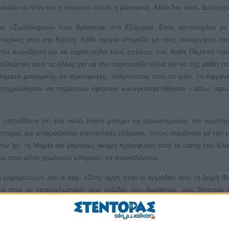
άρι να ήταν και η κοινωνία όπως η μαγειρική. Αλλά δεν είναι. Δυστυχ
υ «Σαλίγκαρου» που βρίσκεται στα Εξάρχεια. Ενός εστιατορίου με
κυρίως από την Κρήτη. Κάθε ημέρα ετοιμάζει με τους συνεργάτες του
 του συνείδηση για να περιποιηθεί τους πελάτες του. Κάθε Πέμπτη πρω
λιώτικη από τις άλλες για να την περιποιηθεί αλλά και να της μάθει τα
θήματα μαγειρικής σε πρόσφυγες, ανθρώπους από το Ιράκ, το Αφγανι
ποχρεώθηκαν να περάσουν έφτασαν και εγκαταστάθηκαν - έστω προ
.
ην πεποίθηση ότι ένα καλό πιάτο μπορεί να συγκεντρώσει την κουλτ
ίρες και απαράδεκτες ρατσιστικές εξάρσεις, όπως συμβαίνει με την κ
την Ίρι, τη Μαρία και μερικούς ακόμη πρόσφυγες από το camp του Ελα
ύσεις που μόνο χαμόγελο μπορούν να προκαλέσουν.
α χαμογελούν» λέει ο σεφ. «Στην αρχή όταν οι αρμόδιοι από τη Δομή Φι
α από τις επαγγελματικές μου σελίδες στο διαδίκτυο, μου ζήτησαν
θημά τους, από φόβο ή ντροπή. Σιγά - σιγά όμως ξεθάρρεψαν κα
ειρεμένο φαγητό. Μπορεί για να ξεφύγουν από την καθημερινότητά του
ναι να νιώσουν ότι είναι ευπρόσδεκτοι στον τόπο μας».