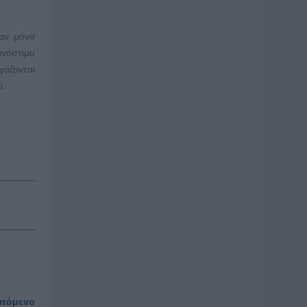
ναν μόνο
ανόστιμο
γάζονται
ι.
πόμενο