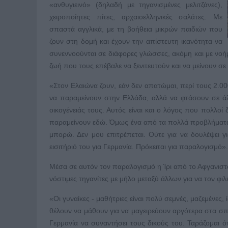
«ανθυγιεινό» (δηλαδή με τηγανισμένες μελιτζάνες),
χειροποίητες πίτες, αρχαιοελληνικές σαλάτες. Με
σπαστά αγγλικά, με τη βοήθεια μικρών παιδιών που
ζουν στη δομή και έχουν την απίστευτη ικανότητα να
συνεννοούνται σε διάφορες γλώσσες, ακόμη και με νο
ζωή που τους επέβαλε να ξενιτευτούν και να μείνουν σ
«Στον Ελαιώνα ζουν, εάν δεν απατώμαι, περί τους 2.
να παραμείνουν στην Ελλάδα, αλλά να φτάσουν σε άλ
οικογένειάς τους. Αυτός είναι και ο λόγος που πολλοί 
παραμείνουν εδώ. Όμως ένα από τα πολλά προβλήματα 
μπορώ. Δεν μου επιτρέπεται. Ούτε για να δουλέψει γι
εισιτήριό του για Γερμανία. Πρόκειται για παραλογισμό».
Μέσα σε αυτόν τον παραλογισμό η Ίρι από το Αφγανιστ
νόστιμες τηγανίτες με μήλο μεταξύ άλλων για να τον φιλέψ
«Οι γυναίκες - μαθήτριες είναι πολύ σεμνές, μαζεμένες
θέλουν να μάθουν για να μαγειρεύουν αργότερα στα σπί
Γερμανία να συναντήσει τους δικούς του. Ταράζομαι 