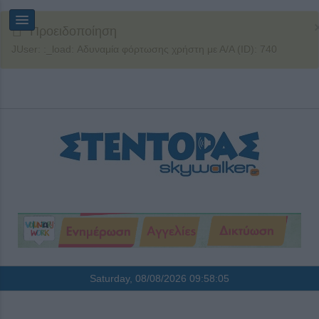
Προειδοποίηση
JUser: :_load: Αδυναμία φόρτωσης χρήστη με Α/Α (ID): 740
Saturday, 08/08/2026
09:58:05