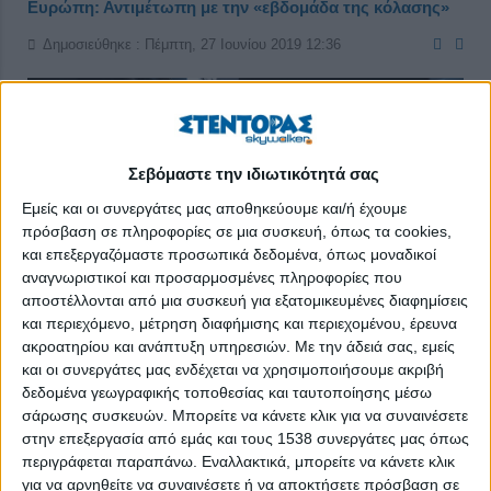
Ευρώπη: Αντιμέτωπη με την «εβδομάδα της κόλασης»
Δημοσιεύθηκε : Πέμπτη, 27 Ιουνίου 2019 12:36
Σεβόμαστε την ιδιωτικότητά σας
Εμείς και οι συνεργάτες μας αποθηκεύουμε και/ή έχουμε
πρόσβαση σε πληροφορίες σε μια συσκευή, όπως τα cookies,
και επεξεργαζόμαστε προσωπικά δεδομένα, όπως μοναδικοί
αναγνωριστικοί και προσαρμοσμένες πληροφορίες που
αποστέλλονται από μια συσκευή για εξατομικευμένες διαφημίσεις
και περιεχόμενο, μέτρηση διαφήμισης και περιεχομένου, έρευνα
ακροατηρίου και ανάπτυξη υπηρεσιών.
Με την άδειά σας, εμείς
και οι συνεργάτες μας ενδέχεται να χρησιμοποιήσουμε ακριβή
δεδομένα γεωγραφικής τοποθεσίας και ταυτοποίησης μέσω
σάρωσης συσκευών. Μπορείτε να κάνετε κλικ για να συναινέσετε
Οι γαλλικές αρχές ανακοίνωσαν σήμερα το κλείσιμο σχολείων
στην επεξεργασία από εμάς και τους 1538 συνεργάτες μας όπως
και περιορισμούς στην κυκλοφορία, καθώς μεγάλα τμήματα της
περιγράφεται παραπάνω. Εναλλακτικά, μπορείτε να κάνετε κλικ
Γηραιάς Ηπείρου συνεχίζουν να ασφυκτιούν από το
για να αρνηθείτε να συναινέσετε ή να αποκτήσετε πρόσβαση σε