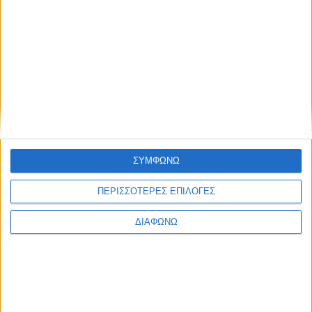
υδράργυρος μπορεί να ξεπεράσει τους 42 βαθμούς Κελσίου τις
επόμενες ημέρες, οι υψηλότερες θερμοκρασίες από το 1975.
Το κρατικό τηλεοπτικό δίκτυο TVE μιλά για την «εβδομάδα της
κόλασης».
Στο Παρίσι και στη Λιόν οι γαλλικές αρχές εφάρμοσαν έκτακτες
ρυθμίσεις στην κυκλοφορία των οχημάτων για να περιορίσουν
τον περιβαλλοντικό αντίκτυπο του καύσωνα.
ΑΠΕ-ΜΠΕ
ΣΥΜΦΩΝΩ
Share this post
ΠΕΡΙΣΣΟΤΕΡΕΣ ΕΠΙΛΟΓΕΣ
ΔΙΑΦΩΝΩ