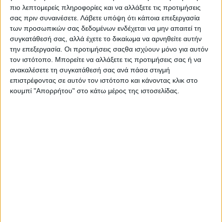
πρωτοφανές κύμα καύσωνα.
πιο λεπτομερείς πληροφορίες και να αλλάξετε τις προτιμήσεις
σας πριν συναινέσετε.
Λάβετε υπόψη ότι κάποια επεξεργασία
Οι κάτοικοι και οι τουρίστες αναζήτησαν δροσιά στα
των προσωπικών σας δεδομένων ενδέχεται να μην απαιτεί τη
σιντριβάνια, στους ποταμούς και στις λίμνες από το Παρίσι έως
συγκατάθεσή σας, αλλά έχετε το δικαίωμα να αρνηθείτε αυτήν
το Μόναχο, καθώς ο υδράργυρος παραμένει κολλημένος σε
την επεξεργασία. Οι προτιμήσεις σαςθα ισχύουν μόνο για αυτόν
τον ιστότοπο. Μπορείτε να αλλάξετε τις προτιμήσεις σας ή να
θερμοκρασίες άνω των 35 βαθμών Κελσίου. Μάλιστα σε
ανακαλέσετε τη συγκατάθεσή σας ανά πάσα στιγμή
περιοχές της Νότιας Γαλλίας και της Ισπανίας τα θερμόμετρα
επιστρέφοντας σε αυτόν τον ιστότοπο και κάνοντας κλικ στο
δείχνουν πάνω από 40 βαθμούς.
κουμπί "Απορρήτου" στο κάτω μέρος της ιστοσελίδας.
Στον ζωολογικό κήπο του Βερολίνου οι υπεύθυνοι προσέφεραν
στα πρωτεύοντα θηλαστικά παγωμένες μπανάνες και την ίδια
ώρα στο Βρανδεμβούργο της ανατολικής Γερμανίας η
Αστυνομία ανάρτησε στο Twitter τη φωτογραφία ενός άνδρα
τον οποίο σταμάτησαν επειδή οδηγούσε ένα σκουτεράκι
ολόγυμνος, φορώντας μονάχα το κράνος του. Στους βουλευτές
στο κρατίδιο της Έσσης επετράπη να φορέσουν βερμούδες
στο τοπικό Κοινοβούλιο.
Στο Βατικανό οι πιο ηλικιωμένοι πιστοί παρακολούθησαν την
εβδομαδιαία ομιλία του πάπα Φραγκίσκου από τις μεγάλες