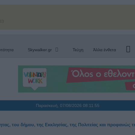
33
υτότητα
Skywalker.gr
Τεύχη
Άλλα ένθετα
Παρασκευή, 07/08/2026
08:11:56
ητας, του δήμου, της Εκκλησίας, της Πολιτείας και προφανώς τ