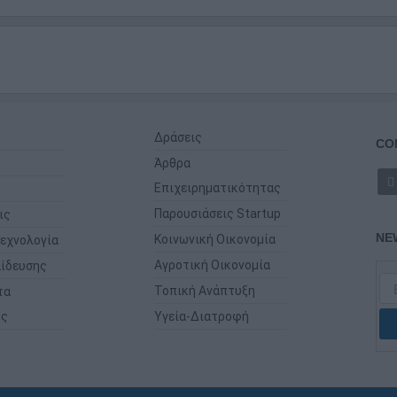
Δράσεις
CO
Άρθρα
Επιχειρηματικότητας
Παρουσιάσεις Startup
ις
NE
Κοινωνική Οικονομία
εχνολογία
Αγροτική Οικονομία
ίδευσης
Τοπική Ανάπτυξη
τα
ης
Υγεία-Διατροφή