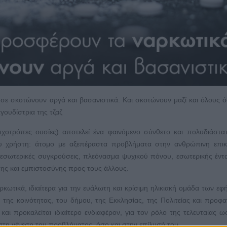
ε σκοτώνουν αργά και βασανιστικά. Και σκοτώνουν μαζί και όλους όσ
γουδίστρια της τζαζ
χοτρόπες ουσίες) αποτελεί ένα φαινόμενο σύνθετο και πολυδιάστα
του χρήστη: άτομο με αξεπέραστα προβλήματα στην ανθρώπινη επικ
 εσωτερικές συγκρούσεις, πλεόνασμα ψυχικού πόνου, εσωτερικής έντ
σης και εμπιστοσύνης προς τους άλλους.
ρκωτικά, ιδιαίτερα για την ευάλωτη και κρίσιμη ηλικιακή ομάδα των εφ
, της κοινότητας, του δήμου, της Εκκλησίας, της Πολιτείας και προφ
 και προκαλείται ιδιαίτερο ενδιαφέρον, για τον ρόλο της τελευταίας ω
στη γένεση του προβλήματος, όσο και στην επίλυσή του.