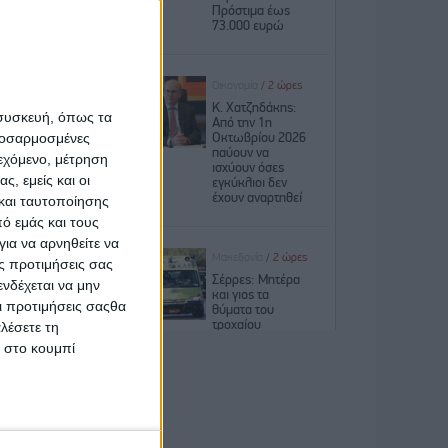
 χρήσης.
ε καθαρό
μαζί του
ατάλειψη
 συσκευή, όπως τα
ο.
προσαρμοσμένες
ιεχόμενο, μέτρηση
 φορέας
ς, εμείς και οι
δυναμίες
και ταυτοποίησης
ογένειες
ό εμάς και τους
χυποψία,
ια να αρνηθείτε να
ς προτιμήσεις σας
τάση του
νδέχεται να μην
πόγνωση,
Οι προτιμήσεις σαςθα
 σωστού-
λέσετε τη
κ στο κουμπί
φηβο στη
την ίδια