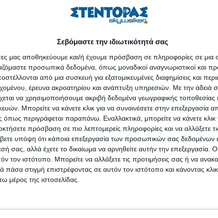
μεσα και με τον πιο επώδυνο τρόπο όλες τις αρνητικές επιπτώσεις της
εία είναι η πρώτη που τις εντοπίζει. Ο έφηβος δεν σε κοιτάζει πια μ
αρέες εμφανίζονται. Η αγάπη, ο σεβασμός, η σχέση και το συναίσθημα 
Σεβόμαστε την ιδιωτικότητά σας
 τους άλλους και τον εαυτό του, την άρνηση, την αργή και σταθερή εγκ
άτες μας αποθηκεύουμε και/ή έχουμε πρόσβαση σε πληροφορίες σε μια
 Μηδενισμός. Πολύ συχνά εμπλοκή με την παραβατικότητα και τον νόμ
ργαζόμαστε προσωπικά δεδομένα, όπως μοναδικοί αναγνωριστικοί και 
στέλλονται από μια συσκευή για εξατομικευμένες διαφημίσεις και περ
τικό ρόλο στην εμφάνιση του προβλήματος γιατί είναι ο βασικός
εχομένου, έρευνα ακροατηρίου και ανάπτυξη υπηρεσιών.
Με την άδειά σα
ξης και εξέλιξης του εφήβου. Οι δυσλειτουργίες, οι εντάσεις, οι α
χεται να χρησιμοποιήσουμε ακριβή δεδομένα γεωγραφικής τοποθεσίας 
ναζήτησης διεξόδων στη χρήση ναρκωτικών. Πολλές φορές στις οικ
ών. Μπορείτε να κάνετε κλικ για να συναινέσετε στην επεξεργασία απ
ντίθεση λόγων και έργων. Αρνητικές αξίες, προσωπικό συμφέρον, κα
 όπως περιγράφεται παραπάνω. Εναλλακτικά, μπορείτε να κάνετε κλικ γ
οκτήσετε πρόσβαση σε πιο λεπτομερείς πληροφορίες και να αλλάξετε τι
θειες αποτελούν για την έμφυτη αγνότητα του παιδιού και την έμφυτη 
βετε υπόψη ότι κάποια επεξεργασία των προσωπικών σας δεδομένων ε
κεται σε αδιέξοδο. Οι καταστάσεις αυτές της οικογένειας οδηγούν σε α
εσή σας, αλλά έχετε το δικαίωμα να αρνηθείτε αυτήν την επεξεργασία. 
ρίκευσης, εσωτερική ένταση, υπερβολικό άγχος, δυσκολία διάκρισης
τόν τον ιστότοπο. Μπορείτε να αλλάξετε τις προτιμήσεις σας ή να ανακα
 πάσα στιγμή επιστρέφοντας σε αυτόν τον ιστότοπο και κάνοντας κλι
ω μέρος της ιστοσελίδας.
ότερους παράγοντες που μπορούν να συνδράμουν αποφασιστικά τον έ
νταξη. Με την προϋπόθεση να επιθυμεί να βοηθήσει το παιδί της και 
νωμένες δομές συμβουλευτικής και θεραπείας.