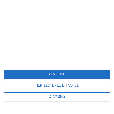
Facebook Social Comments
Ωριωνίδες
πεφταστέρια
Προηγούμενο
Επόμενο
ΣΥΜΦΩΝΩ
ΠΕΡΙΣΣΟΤΕΡΕΣ ΕΠΙΛΟΓΕΣ
ΔΙΑΦΩΝΩ