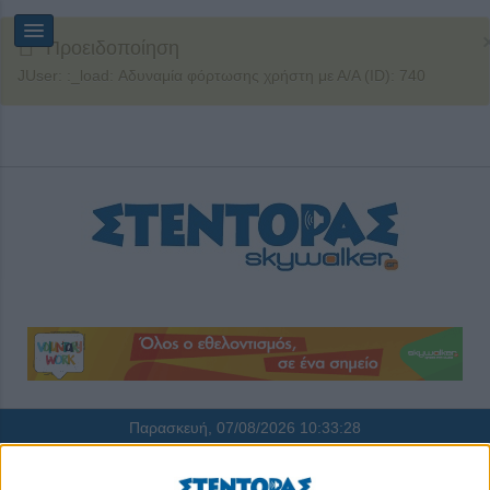
Προειδοποίηση
JUser: :_load: Αδυναμία φόρτωσης χρήστη με Α/Α (ID): 740
Παρασκευή, 07/08/2026
10:33:28