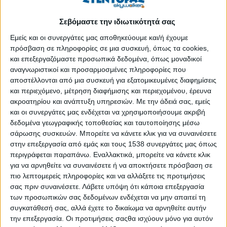
Κορυφώνονται και στην Ελλάδα σήμερα το βράδυ οι
Ωριωνίδες
Σεβόμαστε την ιδιωτικότητά σας
Δημοσιεύθηκε : Δευτέρα, 21 Οκτωβρίου 2019 11:12
Εμείς και οι συνεργάτες μας αποθηκεύουμε και/ή έχουμε
πρόσβαση σε πληροφορίες σε μια συσκευή, όπως τα cookies,
και επεξεργαζόμαστε προσωπικά δεδομένα, όπως μοναδικοί
αναγνωριστικοί και προσαρμοσμένες πληροφορίες που
αποστέλλονται από μια συσκευή για εξατομικευμένες διαφημίσεις
και περιεχόμενο, μέτρηση διαφήμισης και περιεχομένου, έρευνα
ακροατηρίου και ανάπτυξη υπηρεσιών.
Με την άδειά σας, εμείς
και οι συνεργάτες μας ενδέχεται να χρησιμοποιήσουμε ακριβή
δεδομένα γεωγραφικής τοποθεσίας και ταυτοποίησης μέσω
σάρωσης συσκευών. Μπορείτε να κάνετε κλικ για να συναινέσετε
στην επεξεργασία από εμάς και τους 1538 συνεργάτες μας όπως
περιγράφεται παραπάνω. Εναλλακτικά, μπορείτε να κάνετε κλικ
για να αρνηθείτε να συναινέσετε ή να αποκτήσετε πρόσβαση σε
πιο λεπτομερείς πληροφορίες και να αλλάξετε τις προτιμήσεις
σας πριν συναινέσετε.
Λάβετε υπόψη ότι κάποια επεξεργασία
των προσωπικών σας δεδομένων ενδέχεται να μην απαιτεί τη
Οι Ωριωνίδες, η βροχή από πεφταστέρια του φθινοπώρου,
συγκατάθεσή σας, αλλά έχετε το δικαίωμα να αρνηθείτε αυτήν
την επεξεργασία. Οι προτιμήσεις σαςθα ισχύουν μόνο για αυτόν
κορυφώνονται το βράδυ της Δευτέρας προς χαράματα Τρίτης