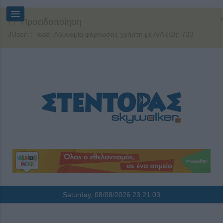
Προειδοποίηση
JUser: :_load: Αδυναμία φόρτωσης χρήστη με Α/Α (ID): 733
Saturday, 08/08/2026
23:21:03