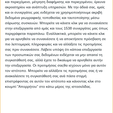
και περιεχόμενο, μέτρηση διαφήμισης και περιεχομένου, έρευνα
world/freedom-world-2019/democracy-in-retreat
), τα
ακροατηρίου και ανάπτυξη υπηρεσιών.
Με την άδειά σας, εμείς
συμπεράσματα για τα πολιτικά δικαιώματα και τις ατομικές
και οι συνεργάτες μας ενδέχεται να χρησιμοποιήσουμε ακριβή
ελευθερίες είναι ανησυχητικά, καθώς από τις 195 χώρες που
δεδομένα γεωγραφικής τοποθεσίας και ταυτοποίησης μέσω
εξετάστηκαν 87 (45%) βαθμολογήθηκαν ως ελεύθερες, 59
σάρωσης συσκευών. Μπορείτε να κάνετε κλικ για να συναινέσετε
(30%) ως μερικώς ελεύθερες και 49 (25%) ως ανελεύθερες,
στην επεξεργασία από εμάς και τους 1538 συνεργάτες μας όπως
ενώ 67 χώρες παρουσίασαν μείωση των ελευθεριών, έναντι 36
περιγράφεται παραπάνω. Εναλλακτικά, μπορείτε να κάνετε κλικ
για να αρνηθείτε να συναινέσετε ή να αποκτήσετε πρόσβαση σε
που παρουσίασαν διεύρυνση.
πιο λεπτομερείς πληροφορίες και να αλλάξετε τις προτιμήσεις
Καθώς μαζικές διαδηλώσεις διαμαρτυρίας μαίνονται ανά τον
σας πριν συναινέσετε.
Λάβετε υπόψη ότι κάποια επεξεργασία
των προσωπικών σας δεδομένων ενδέχεται να μην απαιτεί τη
κόσμο (Αϊτή, Αλγερία, Βολιβία, Βρετανία, Γαλλία, Γουινέα,
συγκατάθεσή σας, αλλά έχετε το δικαίωμα να αρνηθείτε αυτήν
Εκουαδόρ, Ιράκ, Καζακστάν, Καταλονία, Λίβανος, Ονδούρα,
την επεξεργασία. Οι προτιμήσεις σαςθα ισχύουν μόνο για αυτόν
Χονγκ Κονγκ, Χιλή, Πακιστάν), το Freedom House, που μετρά
τον ιστότοπο. Μπορείτε να αλλάξετε τις προτιμήσεις σας ή να
τον βαθμό ελευθερίας σε όλες τις χώρες του κόσμου, εκτιμά
ανακαλέσετε τη συγκατάθεσή σας ανά πάσα στιγμή
πως η δημοκρατία βρίσκεται σε ύφεση.
επιστρέφοντας σε αυτόν τον ιστότοπο και κάνοντας κλικ στο
κουμπί "Απορρήτου" στο κάτω μέρος της ιστοσελίδας.
Παρά τη δεδομένη βελτίωση σε μεμονωμένες χώρες, όπως η
Μαλαισία, η Αρμενία, η Αιθιοπία, η Αγκόλα και ο Ισημερινός, οι
δημοκρατικοί θεσμοί έχουν πληγεί σε έθνη που παραμένουν
οικονομικά εύθραυστα ή εξακολουθούν να υποχωρούν λόγω