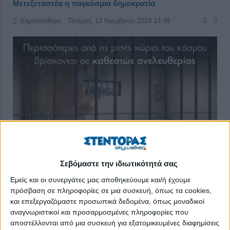
Μετεξεταστέα η παγκόσμια δημοκρατία
Δημοσιεύθηκε : Τετάρτη, 13 Νοεμβρίου 2019 14:49
Σεβόμαστε την ιδιωτικότητά σας
Εμείς και οι συνεργάτες μας αποθηκεύουμε και/ή έχουμε
Ο βαθμός ελευθερίας στις χώρες όλου του κόσμου, για 13η
πρόσβαση σε πληροφορίες σε μια συσκευή, όπως τα cookies,
συνεχή χρονιά, εξακολουθεί να κυλά στην κατηφόρα με
και επεξεργαζόμαστε προσωπικά δεδομένα, όπως μοναδικοί
αυξημένη ταχύτητα. Σύμφωνα με την ετήσια έκθεση του
αναγνωριστικοί και προσαρμοσμένες πληροφορίες που
αποστέλλονται από μια συσκευή για εξατομικευμένες διαφημίσεις
Freedom House (
https://freedomhouse.org/report/freedom-