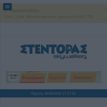
Προειδοποίηση
JUser: :_load: Αδυναμία φόρτωσης χρήστη με Α/Α (ID): 733
Πέμπτη, 06/08/2026
17:27:52