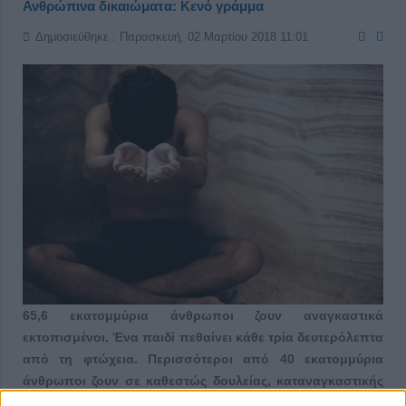
Ανθρώπινα δικαιώματα: Κενό γράμμα
Δημοσιεύθηκε : Παρασκευή, 02 Μαρτίου 2018 11:01
65,6 εκατομμύρια άνθρωποι ζουν αναγκαστικά
εκτοπισμένοι. Ένα παιδί πεθαίνει κάθε τρία δευτερόλεπτα
από τη φτώχεια. Περισσότεροι από 40 εκατομμύρια
άνθρωποι ζουν σε καθεστώς δουλείας, καταναγκαστικής
εργασίας και καταναγκαστικών γάμων.