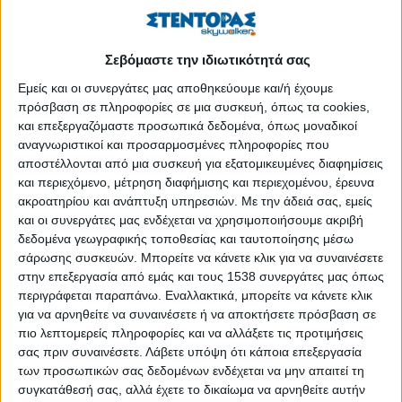
Τον περασμένο χειμώνα ο Σύρος Μουσταφά Μουσταφά
έστειλε από τη Μόρια της Λέσβου μέσω WhatsApp ένα
Σεβόμαστε την ιδιωτικότητά σας
ηχητικό μήνυμα 46 δευτερολέπτων στην αδερφή του που
Εμείς και οι συνεργάτες μας αποθηκεύουμε και/ή έχουμε
ζει στην Ολλανδία. Ήταν η τελευταία φορά που άκουσε τη
πρόσβαση σε πληροφορίες σε μια συσκευή, όπως τα cookies,
φωνή του.
Προ ημερών ένα ακόμη μακελειό με 17 τουλάχιστον
και επεξεργαζόμαστε προσωπικά δεδομένα, όπως μοναδικοί
νεκρούς και 14 τραυματίες σημειώθηκε σε λύκειο στο Πάρκλαντ
αναγνωριστικοί και προσαρμοσμένες πληροφορίες που
της Φλόριντα. Ήταν το 19ο ένοπλο περιστατικό σε σχολείο στις
αποστέλλονται από μια συσκευή για εξατομικευμένες διαφημίσεις
και περιεχόμενο, μέτρηση διαφήμισης και περιεχομένου, έρευνα
ΗΠΑ μέσα στους δύο πρώτους μήνες του 2018. Το σκάνδαλο
ακροατηρίου και ανάπτυξη υπηρεσιών.
Με την άδειά σας, εμείς
της Novartis που προφανώς δεν έχει μόνο παράνομο
και οι συνεργάτες μας ενδέχεται να χρησιμοποιήσουμε ακριβή
πλουτισμό, αλλά και επιπτώσεις στην υγεία των ανθρώπων
δεδομένα γεωγραφικής τοποθεσίας και ταυτοποίησης μέσω
τρίζει τα βουλευτικά έδρανα. Και όμως υποτίθεται ότι ζούμε σε
σάρωσης συσκευών. Μπορείτε να κάνετε κλικ για να συναινέσετε
ευνομούμενες κοινωνίες με θεσμοθετημένα ανθρώπινα
στην επεξεργασία από εμάς και τους 1538 συνεργάτες μας όπως
δικαιώματα.
περιγράφεται παραπάνω. Εναλλακτικά, μπορείτε να κάνετε κλικ
για να αρνηθείτε να συναινέσετε ή να αποκτήσετε πρόσβαση σε
Στις 10 Δεκεμβρίου του 1948 η διεθνής κοινότητα
πιο λεπτομερείς πληροφορίες και να αλλάξετε τις προτιμήσεις
ορκίστηκε να μην ξανασυμβούν στο μέλλον οι θηριωδίες
σας πριν συναινέσετε.
Λάβετε υπόψη ότι κάποια επεξεργασία
του Β΄ Παγκοσμίου Πολέμου που προκάλεσαν τον θάνατο
των προσωπικών σας δεδομένων ενδέχεται να μην απαιτεί τη
συγκατάθεσή σας, αλλά έχετε το δικαίωμα να αρνηθείτε αυτήν
60 εκατομμυρίων ανθρώπων.
Η Γενική Συνέλευση των