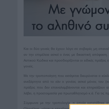
Και οι δύο γονείς θα έχουν λόγο σε σοβαρές μη επαν
αν την επιμέλεια ασκεί ο ένας με δικαστική απόφαση
Αστικού Κώδικα και προσδιορίζονται οι ειδικές πράξεις
γονείς.
Με την τροποποίηση που εισάγεται διευρύνεται ο κύκλ
ανεξάρτητα από το εάν ο γονέας ασκεί μόνος του (κ
πράξεις που δεν επαναλαμβάνονται και επηρεάζουν α
λάβει, η προετοιμασία για πρωταθλητισμό κ.ά. Για τις 
Σύμφωνα με την τροπολογία, η οποία κατατέθηκε σ
Ολομέλεια, «όταν η επιμέλεια του ανήλικου τέκνου ασ