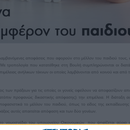
αλαμβανόμενες αποφάσεις που αφορούν στο μέλλον του παιδιού τους, 
. Με τροπολογία που κατατέθηκε στη Βουλή συμπληρώνονται οι διατά
 επιμέλειας ανήλικων τέκνων οι οποίες λαμβάνονται από κοινού και από 
ος των πράξεων για τις οποίες οι γονείς οφείλουν να αποφασίζουν απ
ατόπιν προφανώς δικαστικής απόφασης) την επιμέλεια. Η διάταξη 
ποφασιστικά το μέλλον του παιδιού, όπως το είδος της εκπαίδευση
πράξεις αυτές απαιτείται απόφαση και των δύο γονέων.
το νομοσχέδιο του υπουργείου Οικονομικών, που ψηφίζεται αύριο 
κείται από τον έναν μόνο γονέα, οι σοβαρές μη επαναλαμβανόμενες α