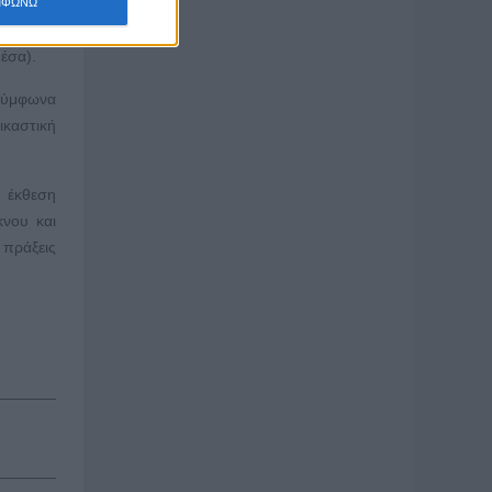
έρον του
ΜΦΩΝΩ
έα (π.χ.
έσα).
 σύμφωνα
ικαστική
 έκθεση
κνου και
 πράξεις