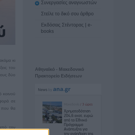
Συνεργασίες αναγνωστών
Στείλε το δικό σου άρθρο
Εκδόσεις Στέντορας | e-
books
ακόμα κι
ξεις του
Αθηναϊκό - Μακεδονικό
τους δύο
Πρακτορείο Ειδήσεων
ό κοινού
αφορά σε
ς που θα
από την
ποφάσεις