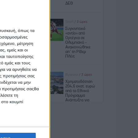
όσον δεν
οινωνίας
 συσκευή, όπως τα
η έπειτα
προσαρμοσμένες
ιεχόμενο, μέτρηση
ς, εμείς και οι
λονότι ο
και ταυτοποίησης
πηρεάζει
ό εμάς και τους
δικαίωμα
ια να αρνηθείτε να
ανηλίκου
ς προτιμήσεις σας
νδέχεται να μην
 σε άλλη
Οι προτιμήσεις σαςθα
λέσετε τη
κ στο κουμπί
, αλλά ο
ατος του
πιμέλεια
μενη της
ρέπει τη