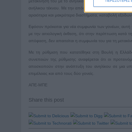
μετακίνησή του με το ανήλικο τέκνο. Στην τελευταία π
ΠΕΡΙΣΣΟΤΕΡΕΣ 
ανήλικου τέκνου. Με την απόφαση αυτή θα καθορίζεται 
αραιότερα και μακρότερα διαστήματα, καταβολή εξόδων 
Εφόσον πρόκειται για νέα συμφωνία των γονέων, αυτή 
με την αιτιολογική έκθεση, ότι στην περίπτωση κατά τη
απόφαση, δεν απαιτείται η συμφωνία του για τη μετακίν
Με τη ρύθμιση που κατατέθηκε στη Βουλή η Ελλάδ
συνεπειών της ρύθμισης αναφέρεται ότι οι προτεινόμ
αποσκοπούν στην ανάπτυξη του ανηλίκου σε μια υπε
επιμέλειας και από τους δύο γονείς.
ΑΠΕ-ΜΠΕ
Share this post