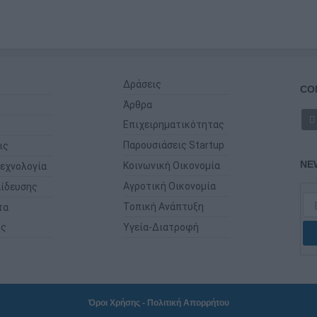
Δράσεις
CO
Άρθρα
Επιχειρηματικότητας
Παρουσιάσεις Startup
ις
NE
Κοινωνική Οικονομία
εχνολογία
Αγροτική Οικονομία
ίδευσης
Τοπική Ανάπτυξη
τα
ης
Υγεία-Διατροφή
Όροι Χρήσης
-
Πολιτική Απορρήτου