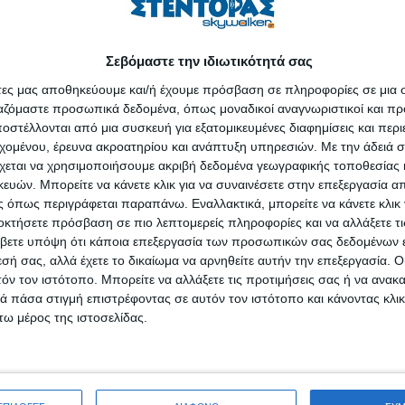
τικά το μέλλον του τέκνου λαμβάνονται και από τους δύο γονείς εφ
Σεβόμαστε την ιδιωτικότητά σας
υ τόπου διαμονής του τέκνου, που επιδρά ουσιωδώς στο δικαίωμα επικ
άτες μας αποθηκεύουμε και/ή έχουμε πρόσβαση σε πληροφορίες σε μια
εί προηγούμενη συμφωνία των γονέων ή προηγούμενη δικαστική απόφασ
ργαζόμαστε προσωπικά δεδομένα, όπως μοναδικοί αναγνωριστικοί και 
ριο μπορεί να διατάξει κάθε πρόσφορο μέσο».
στέλλονται από μια συσκευή για εξατομικευμένες διαφημίσεις και περ
εχομένου, έρευνα ακροατηρίου και ανάπτυξη υπηρεσιών.
Με την άδειά σα
ογική έκθεση επισημαίνει ότι με τον τρόπο αυτό διευκρινίζεται ότι, μο
χεται να χρησιμοποιήσουμε ακριβή δεδομένα γεωγραφικής τοποθεσίας 
 γονέα που ασκεί την επιμέλεια, η μεταβολή του τόπου διαμονής που ε
ών. Μπορείτε να κάνετε κλικ για να συναινέσετε στην επεξεργασία απ
 μπορεί να γίνει έπειτα από σύμφωνη γνώμη του γονέα που έχει το 
 όπως περιγράφεται παραπάνω. Εναλλακτικά, μπορείτε να κάνετε κλικ γ
ως, αντικείμενο της ρύθμισης δεν είναι οποιαδήποτε μετακίνηση του 
οκτήσετε πρόσβαση σε πιο λεπτομερείς πληροφορίες και να αλλάξετε τι
βετε υπόψη ότι κάποια επεξεργασία των προσωπικών σας δεδομένων ε
σα σε μεγάλη πόλη) αλλά η σημαντική μετακίνηση (π.χ. σε άλλη πόλη,
εσή σας, αλλά έχετε το δικαίωμα να αρνηθείτε αυτήν την επεξεργασία. 
καιώματος επικοινωνίας του άλλου γονέα.
τόν τον ιστότοπο. Μπορείτε να αλλάξετε τις προτιμήσεις σας ή να ανακα
 πάσα στιγμή επιστρέφοντας σε αυτόν τον ιστότοπο και κάνοντας κλι
την επιμέλεια να έχει ελευθερία κίνησης και επιλογής της διαμονής του
ω μέρος της ιστοσελίδας.
ι της ιδιότητάς του ως γονέα ανηλίκου, καθώς και ενόψει του δικαιώμ
», αναφέρει η αιτιολογική έκθεση και προσθέτει: «Συνεπώς ο έχων την ε
εί, ακόμα και σε μακρινό μέρος, αρκεί να έχει εξασφαλίσει την (προηγού
δεν συμφωνεί ή δεν ανευρίσκεται κ.λπ., δικαστική απόφαση που επιτ