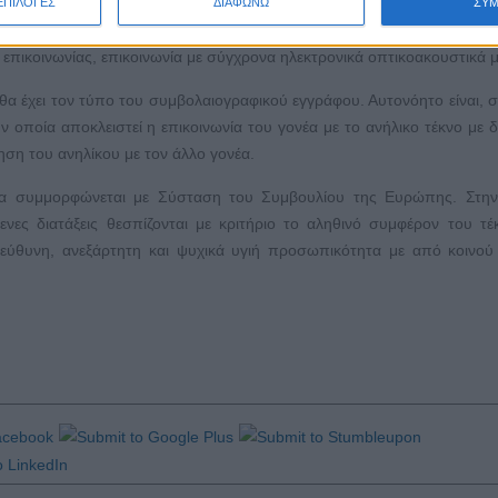
ερίπτωση το δικαστήριο θα κρίνει με βάση πρωτίστως το βέλτιστο συμφ
ΕΠΙΛΟΓΕΣ
ΔΙΑΦΩΝΩ
ΣΥ
προφανώς και νέος τρόπος επικοινωνίας του ανηλίκου με τον άλλο γον
επικοινωνίας, επικοινωνία με σύγχρονα ηλεκτρονικά οπτικοακουστικά μ
θα έχει τον τύπο του συμβολαιογραφικού εγγράφου. Αυτονόητο είναι,
ν οποία αποκλειστεί η επικοινωνία του γονέα με το ανήλικο τέκνο με δ
ηση του ανηλίκου με τον άλλο γονέα.
α συμμορφώνεται με Σύσταση του Συμβουλίου της Ευρώπης. Στην
ενες διατάξεις θεσπίζονται με κριτήριο το αληθινό συμφέρον του τέ
ύθυνη, ανεξάρτητη και ψυχικά υγιή προσωπικότητα με από κοινού