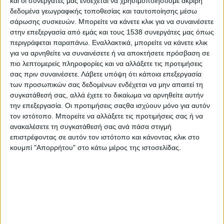
και οι συνεργάτες μας ενδέχεται να χρησιμοποιήσουμε ακριβή
συνεδρίασης του δημοτικού συμβουλίου Θεσσαλονίκης που
δεδομένα γεωγραφικής τοποθεσίας και ταυτοποίησης μέσω
πραγματοποιήθηκε με τηλεδιάσκεψη.
σάρωσης συσκευών. Μπορείτε να κάνετε κλικ για να συναινέσετε
Στη συνεδρίαση που συγκλήθηκε προκειμένου να
στην επεξεργασία από εμάς και τους 1538 συνεργάτες μας όπως
ενημερωθούν οι δημοτικοί σύμβουλοι και οι πολίτες για την
περιγράφεται παραπάνω. Εναλλακτικά, μπορείτε να κάνετε κλικ
πορεία του κορονοϊού στη Θεσσαλονίκη, ο επίκουρος
για να αρνηθείτε να συναινέσετε ή να αποκτήσετε πρόσβαση σε
καθηγητής ΑΠΘ Παθολογίας - Λοιμωξιολογίας στο ΑΧΕΠΑ,
πιο λεπτομερείς πληροφορίες και να αλλάξετε τις προτιμήσεις
Συμεών Μεταλλίδης, έκανε λόγο για «μία δύσκολη κατάσταση,
σας πριν συναινέσετε.
Λάβετε υπόψη ότι κάποια επεξεργασία
των προσωπικών σας δεδομένων ενδέχεται να μην απαιτεί τη
με υγειονομικούς που έχουν υπερβεί τον εαυτό τους, με γεμάτα
συγκατάθεσή σας, αλλά έχετε το δικαίωμα να αρνηθείτε αυτήν
κρεβάτια στις ΜΕΘ και λύσεις ανάγκης».
την επεξεργασία. Οι προτιμήσεις σαςθα ισχύουν μόνο για αυτόν
τον ιστότοπο. Μπορείτε να αλλάξετε τις προτιμήσεις σας ή να
«Πήραμε κρεβάτια από άλλες κατηγορίες ασθενών.
ανακαλέσετε τη συγκατάθεσή σας ανά πάσα στιγμή
Δανειστήκαμε κρεβάτια από τον ιδιωτικό τομέα, που φτάνει κι
επιστρέφοντας σε αυτόν τον ιστότοπο και κάνοντας κλικ στο
αυτός στα όριά του. Όλη η πόλη μάχεται μαζί. Θα βάλουμε
κουμπί "Απορρήτου" στο κάτω μέρος της ιστοσελίδας.
πλάτη και θα πάμε να βγάλουμε την πόλη από αυτή την κρίση.
Θα είναι δύσκολες ημέρες. Για τις επόμενες 10 ημέρες θα
είμαστε σε μεγάλες ροές ασθενών μέχρι να τηρηθούν τα μέτρα.
Η διασπορά συνεχίζεται γιατί κλείσαμε την εστίαση και
καθημερινά κάποιοι μαζεύονται σε σπίτια. Άρα εκτίθενται στον
κίνδυνο. Πλέον, δεν έχουμε τον χρόνο να μιλάμε, είναι