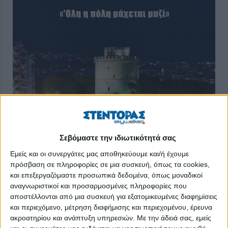
Σεβόμαστε την ιδιωτικότητά σας
Συστάσεις προς τους κατοίκους της Θεσσαλονίκης να τηρούν
Εμείς και οι συνεργάτες μας αποθηκεύουμε και/ή έχουμε
με ευλάβεια τα μέτρα προστασίας για τον κορονοϊό και να
πρόσβαση σε πληροφορίες σε μια συσκευή, όπως τα cookies,
περιορίσουν στο ελάχιστο τις κοινωνικές επαφές τους, ώστε να
και επεξεργαζόμαστε προσωπικά δεδομένα, όπως μοναδικοί
πέσει ο αριθμός των κρουσμάτων και να αντέξουν στην πίεση
αναγνωριστικοί και προσαρμοσμένες πληροφορίες που
τα νοσοκομεία της πόλης, απηύθυναν επιστημονικοί και
αποστέλλονται από μια συσκευή για εξατομικευμένες διαφημίσεις
υγειονομικοί φορείς που βρίσκονται στην πρώτη γραμμή
και περιεχόμενο, μέτρηση διαφήμισης και περιεχομένου, έρευνα
αντιμετώπισης της πανδημίας, στη διάρκεια ειδικής
ακροατηρίου και ανάπτυξη υπηρεσιών.
Με την άδειά σας, εμείς