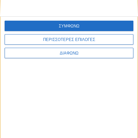
ΣΥΜΦΩΝΩ
ΠΕΡΙΣΣΟΤΕΡΕΣ ΕΠΙΛΟΓΕΣ
Facebook Social Comments
ΔΙΑΦΩΝΩ
κρούσματα
καταγραφή
covid-19
covid19
Προηγούμενο
Επόμενο