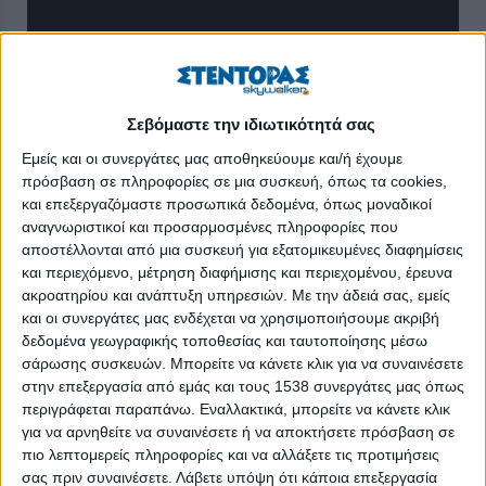
Σεβόμαστε την ιδιωτικότητά σας
Εμείς και οι συνεργάτες μας αποθηκεύουμε και/ή έχουμε
πρόσβαση σε πληροφορίες σε μια συσκευή, όπως τα cookies,
και επεξεργαζόμαστε προσωπικά δεδομένα, όπως μοναδικοί
αναγνωριστικοί και προσαρμοσμένες πληροφορίες που
αποστέλλονται από μια συσκευή για εξατομικευμένες διαφημίσεις
και περιεχόμενο, μέτρηση διαφήμισης και περιεχομένου, έρευνα
ακροατηρίου και ανάπτυξη υπηρεσιών.
Με την άδειά σας, εμείς
Την παρέμβαση της εισαγγελέως προκάλεσαν οι καταγγελίες
και οι συνεργάτες μας ενδέχεται να χρησιμοποιήσουμε ακριβή
περί παράλληλου συστήματος καταγραφής κρουσμάτων
δεδομένα γεωγραφικής τοποθεσίας και ταυτοποίησης μέσω
κορονοϊού από τον ΕΟΔΥ που δημοσιεύθηκαν στα χθεσινά
σάρωσης συσκευών. Μπορείτε να κάνετε κλικ για να συναινέσετε
φύλλα των εφημερίδων "ΒΗΜΑ" και "Δημοκρατία".
στην επεξεργασία από εμάς και τους 1538 συνεργάτες μας όπως
περιγράφεται παραπάνω. Εναλλακτικά, μπορείτε να κάνετε κλικ
Η προϊσταμένη της Εισαγγελίας Πρωτοδικών Σωτηρία
για να αρνηθείτε να συναινέσετε ή να αποκτήσετε πρόσβαση σε
Παπαγεωργακοπούλου διέταξε τη διενέργεια προκαταρκτικής
πιο λεπτομερείς πληροφορίες και να αλλάξετε τις προτιμήσεις
σας πριν συναινέσετε.
Λάβετε υπόψη ότι κάποια επεξεργασία
εξέτασης για τα δημοσιεύματα, σύμφωνα με τα οποία υπήρξε