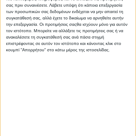
Γίνεται ηλεκτρονική ή τηλεφωνική παραγγελία του
σας πριν συναινέσετε.
Λάβετε υπόψη ότι κάποια επεξεργασία
προϊόντος.
των προσωπικών σας δεδομένων ενδέχεται να μην απαιτεί τη
συγκατάθεσή σας, αλλά έχετε το δικαίωμα να αρνηθείτε αυτήν
Ο καταναλωτής προπληρώνει το προϊόν.
την επεξεργασία. Οι προτιμήσεις σαςθα ισχύουν μόνο για αυτόν
τον ιστότοπο. Μπορείτε να αλλάξετε τις προτιμήσεις σας ή να
Τέλος, με το αποδεικτικό παραγγελίας - πληρωμής
ανακαλέσετε τη συγκατάθεσή σας ανά πάσα στιγμή
παραλαμβάνει το προϊόν από ειδικά διαμορφωμένο,
επιστρέφοντας σε αυτόν τον ιστότοπο και κάνοντας κλικ στο
εξωτερικό χώρο του καταστήματος.
κουμπί "Απορρήτου" στο κάτω μέρος της ιστοσελίδας.
«Η μέθοδος του «click away» θα αποτελέσει τον μόνο τρόπο
για τα εμπορικά καταστήματα, να πωλούν τη περίοδο της
εορταστικής αγοράς των Χριστουγέννων» αναφέρει το ΕΒΕΠ.
Σε ό,τι αφορά στις διαφορές στους όρους «e-shop» και «e-
commerce» αντίστοιχα, ενώ ο κάθε όρος έχει δικό του ορισμό
και είναι δύο διαφορετικές έννοιες.
- Tι είναι E-shop;
Ένα e-shop ή ένα ηλεκτρονικό κατάστημα είναι "ο τόπος" όπου
μια εταιρεία μπορεί να πουλήσει τα προϊόντα ή τις υπηρεσίες