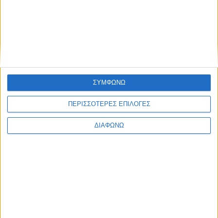
κάθε είδους εμπορική συναλλαγή μέσω ηλεκτρονικών
μεθόδων.
ΑΠΕ ΜΠΕ
Share this post
ΣΥΜΦΩΝΩ
ΠΕΡΙΣΣΟΤΕΡΕΣ ΕΠΙΛΟΓΕΣ
ΔΙΑΦΩΝΩ
Facebook Social Comments
e-commerce
ΕΒΕΠ
click away
e-shop
eshop
ecommerce
Προηγούμενο
Επόμενο