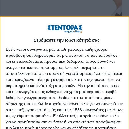
Σεβόμαστε την ιδιωτικότητά σας
Εμείς και οι συνεργάτες μας αποθηκεύουμε και/ή έχουμε
πρόσβαση σε πληροφορίες σε μια συσκευή, όπως τα cookies,
και επεξεργαζόμαστε προσωπικά δεδομένα, όπως μοναδικοί
αναγνωριστικοί και προσαρμοσμένες πληροφορίες που
αποστέλλονται από μια συσκευή για εξατομικευμένες διαφημίσεις
και περιεχόμενο, μέτρηση διαφήμισης και περιεχομένου, έρευνα
Η μέθοδος του «click away» είναι μια πρακτική που
ακροατηρίου και ανάπτυξη υπηρεσιών.
Με την άδειά σας, εμείς
εφαρμόζεται διεθνώς, προκειμένου να αντιμετωπιστεί το θέμα
και οι συνεργάτες μας ενδέχεται να χρησιμοποιήσουμε ακριβή
της εξυπηρέτησης των καταναλωτών χωρίς να μεσολαβεί
δεδομένα γεωγραφικής τοποθεσίας και ταυτοποίησης μέσω
courier, αναφέρει στο εβδομαδιαίο ενημερωτικό έγγραφό του το
σάρωσης συσκευών. Μπορείτε να κάνετε κλικ για να συναινέσετε
Εμπορικό και Βιομηχανικό Επιμελητήριο Πειραιώς.
στην επεξεργασία από εμάς και τους 1538 συνεργάτες μας όπως
περιγράφεται παραπάνω. Εναλλακτικά, μπορείτε να κάνετε κλικ
Το «click away» προβλέπει τα εξής τρία βήματα:
για να αρνηθείτε να συναινέσετε ή να αποκτήσετε πρόσβαση σε
πιο λεπτομερείς πληροφορίες και να αλλάξετε τις προτιμήσεις