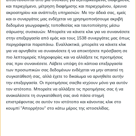
Λίγες ημέρες πριν από τα Χριστούγεννα, τα καταστήματα
και περιεχόμενο, μέτρηση διαφήμισης και περιεχομένου, έρευνα
λιανικής, τα οποία ήταν μέχρι τώρα ανοιχτά, αναστέλλουν την
ακροατηρίου και ανάπτυξη υπηρεσιών.
Με την άδειά σας, εμείς
λειτουργία τους, με εξαίρεση όσα πωλούν «απολύτως
και οι συνεργάτες μας ενδέχεται να χρησιμοποιήσουμε ακριβή
απαραίτητα» είδη: φαρμακεία, σούπερ μάρκετ, σημεία
δεδομένα γεωγραφικής τοποθεσίας και ταυτοποίησης μέσω
σάρωσης συσκευών. Μπορείτε να κάνετε κλικ για να συναινέσετε
πώλησης εφημερίδων και παροχής ταχυδρομικών υπηρεσιών,
στην επεξεργασία από εμάς και τους 1538 συνεργάτες μας όπως
καταστήματα ειδών διατροφής και φροντίδας ζώων, καθώς και
περιγράφεται παραπάνω. Εναλλακτικά, μπορείτε να κάνετε κλικ
καταστήματα με εποχικά είδη. Από σήμερα κλείνουν επίσης
για να αρνηθείτε να συναινέσετε ή να αποκτήσετε πρόσβαση σε
κομμωτήρια, κέντρα αισθητικής, στούντιο τατουάζ, ενώ
πιο λεπτομερείς πληροφορίες και να αλλάξετε τις προτιμήσεις
κλειστές παραμένουν ούτως ή άλλως από τις αρχές Νοεμβρίου
σας πριν συναινέσετε.
Λάβετε υπόψη ότι κάποια επεξεργασία
οι επιχειρήσεις εστίασης, οι οποίες λειτουργούν μόνο για να
των προσωπικών σας δεδομένων ενδέχεται να μην απαιτεί τη
παραδίδουν φαγητό σε πακέτο, οι χώροι θεάματος, πολιτισμού
συγκατάθεσή σας, αλλά έχετε το δικαίωμα να αρνηθείτε αυτήν
την επεξεργασία. Οι προτιμήσεις σαςθα ισχύουν μόνο για αυτόν
και αθλητισμού. Σε λειτουργία παραμένουν ιδιωτικά ιατρεία,
τον ιστότοπο. Μπορείτε να αλλάξετε τις προτιμήσεις σας ή να
κέντρα εργο- λόγο- και φυσιοθεραπείας και ποδολογίας.
ανακαλέσετε τη συγκατάθεσή σας ανά πάσα στιγμή
επιστρέφοντας σε αυτόν τον ιστότοπο και κάνοντας κλικ στο
Από σήμερα απαγορεύεται ακόμη η κατανάλωση αλκοόλ σε
κουμπί "Απορρήτου" στο κάτω μέρος της ιστοσελίδας.
δημόσιο χώρο, μέτρο που αυτή την εποχή αφορά κυρίως το
ζεστό κρασί που διατίθεται στις παραδοσιακές υπαίθριες
χριστουγεννιάτικες αγορές, οι οποίες θα παραμείνουν κλειστές.
Εξαίρεση θα αποτελέσουν κάποιες αγορές που επέλεξαν να