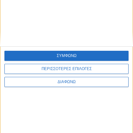
τους υπόλοιπους, όλους εμάς».
ΦΩΤΟ ΑΡΧΕΙΟΥ
ΑΠΕ ΜΠΕ
Share this post
ΣΥΜΦΩΝΩ
ΠΕΡΙΣΣΟΤΕΡΕΣ ΕΠΙΛΟΓΕΣ
ΔΙΑΦΩΝΩ
Facebook Social Comments
εμβολιασμός
εμβόλιο
κοροναϊός
Κορονοϊός
covid-19
πανδημία
covid19
υγειονομικοί
Υπουργείο Υγείας
Υπουργός Υγείας
Βασίλης Κικίλιας
Προηγούμενο
Επόμενο