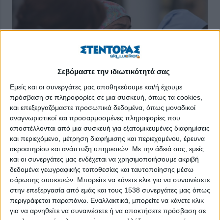
Σεβόμαστε την ιδιωτικότητά σας
Εμείς και οι συνεργάτες μας αποθηκεύουμε και/ή έχουμε
πρόσβαση σε πληροφορίες σε μια συσκευή, όπως τα cookies,
και επεξεργαζόμαστε προσωπικά δεδομένα, όπως μοναδικοί
αναγνωριστικοί και προσαρμοσμένες πληροφορίες που
αποστέλλονται από μια συσκευή για εξατομικευμένες διαφημίσεις
και περιεχόμενο, μέτρηση διαφήμισης και περιεχομένου, έρευνα
Πρώτα θα εμβολιασθούν οι υγειονομικοί, στη συνέχεια οι
ακροατηρίου και ανάπτυξη υπηρεσιών.
Με την άδειά σας, εμείς
ευπαθείς ομάδες, οι μεγάλοι σε ηλικία, οι υπέργηροι και μετά
και οι συνεργάτες μας ενδέχεται να χρησιμοποιήσουμε ακριβή
σταδιακά ο γενικός πληθυσμός, δήλωσε ο υπουργός Υγείας
δεδομένα γεωγραφικής τοποθεσίας και ταυτοποίησης μέσω
Βασίλης Κικίλιας στην χθεσινή τακτική ενημέρωση για την
σάρωσης συσκευών. Μπορείτε να κάνετε κλικ για να συναινέσετε
πορεία της πανδημίας, υπογραμμίζοντας πως θα γίνει μια
στην επεξεργασία από εμάς και τους 1538 συνεργάτες μας όπως
προσπάθεια να εμβολιασθούν όσο πιο πολλοί συμπολίτες μας,
περιγράφεται παραπάνω. Εναλλακτικά, μπορείτε να κάνετε κλικ
μπορούμε.
για να αρνηθείτε να συναινέσετε ή να αποκτήσετε πρόσβαση σε