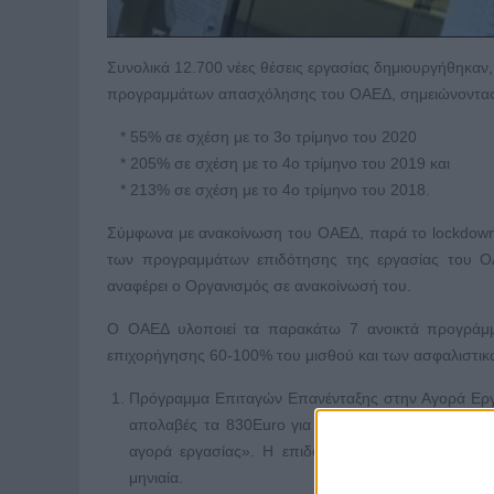
Συνολικά 12.700 νέες θέσεις εργασίας δημιουργήθηκαν
προγραμμάτων απασχόλησης του ΟΑΕΔ, σημειώνοντας
* 55% σε σχέση με το 3ο τρίμηνο του 2020
* 205% σε σχέση με το 4ο τρίμηνο του 2019 και
* 213% σε σχέση με το 4ο τρίμηνο του 2018.
Σύμφωνα με ανακοίνωση του ΟΑΕΔ, παρά το lockdown 
των προγραμμάτων επιδότησης της εργασίας του ΟΑ
αναφέρει ο Οργανισμός σε ανακοίνωσή του.
Ο ΟΑΕΔ υλοποιεί τα παρακάτω 7 ανοικτά προγράμμα
επιχορήγησης 60-100% του μισθού και των ασφαλιστικ
Πρόγραμμα Επιταγών Επανένταξης στην Αγορά Εργασί
απολαβές τα 830Euro για επιδοτούμενους ανέργου
αγορά εργασίας». Η επιδότηση ανέρχεται στο 80
μηνιαία.