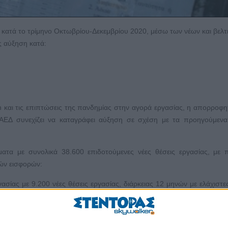
, κατά το τρίμηνο Οκτωβρίου-Δεκεμβρίου 2020, μέσω των νέων και βελ
 αύξηση κατά:
και τις επιπτώσεις της πανδημίας στην αγορά εργασίας, η απορροφη
ΕΔ συνεχίζει να καταγράφει αύξηση σε σχέση με τα προηγούμενα 
τα με συνολικά 38.600 επιδοτούμενες νέες θέσεις εργασίας, με 
ών εισφορών:
ας με 9.200 νέες θέσεις εργασίας, διάρκειας 12 μηνών με ελάχιστες
ς που μετατρέπουν το επίδομα ανεργίας τους σε «επιταγή επανέντα
% του μηνιαίου μισθολογικού και μη μισθολογικού κόστους έως τα