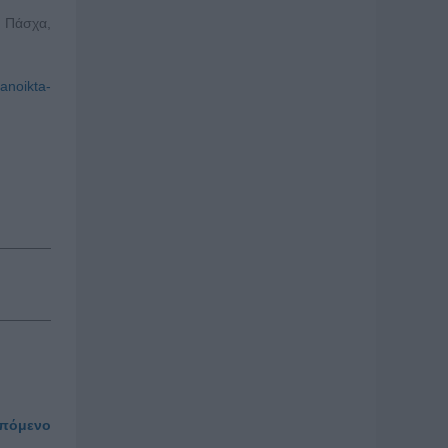
, Πάσχα,
anoikta-
πόμενο