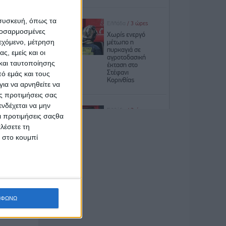
ιρήσεις,
μήνες. Η
 συσκευή, όπως τα
προσαρμοσμένες
εται στο
ιεχόμενο, μέτρηση
ς, εμείς και οι
και ταυτοποίησης
ίκευσης,
ό εμάς και τους
 800Euro
ια να αρνηθείτε να
ς προτιμήσεις σας
πιδότηση
νδέχεται να μην
Οι προτιμήσεις σαςθα
ατολικής
λέσετε τη
κ στο κουμπί
 μηνιαία
ηνών με
ολογικού
ΜΦΩΝΩ
δικασίες