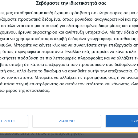
Σεβόμαστε την ιδιωτικότητά σας
67 ετών με 8.500 νέες θέσεις εργασίας σε ΝΠΔΔ, δημόσιες επιχε
ειών, διάρκειας 12 μηνών με δυνατότητα επέκτασης για επιπλέον 12 
άτες μας αποθηκεύουμε και/ή έχουμε πρόσβαση σε πληροφορίες σε μια
ικού και μη μισθολογικού κόστους έως τα 750Euro μηνιαία.
ργαζόμαστε προσωπικά δεδομένα, όπως μοναδικοί αναγνωριστικοί και 
000 νέες θέσεις εργασίας, διάρκειας 12 μηνών. Η επιδότηση ανέρχ
στέλλονται από μια συσκευή για εξατομικευμένες διαφημίσεις και περ
εχομένου, έρευνα ακροατηρίου και ανάπτυξη υπηρεσιών.
Με την άδειά σα
 κόστους έως τα 750Euro μηνιαία.
χεται να χρησιμοποιήσουμε ακριβή δεδομένα γεωγραφικής τοποθεσίας 
39 ετών με 5.200 νέες θέσεις εργασίας σε κλάδους έξυπνης εξειδ
ών. Μπορείτε να κάνετε κλικ για να συναινέσετε στην επεξεργασία απ
0% του μηνιαίου μισθολογικού και μη μισθολογικού κόστους έως τα
 όπως περιγράφεται παραπάνω. Εναλλακτικά, μπορείτε να κάνετε κλικ γ
οκτήσετε πρόσβαση σε πιο λεπτομερείς πληροφορίες και να αλλάξετε τι
9 ετών με 3.500 νέες θέσεις εργασίας, διάρκειας 10 μηνών. Η ε
βετε υπόψη ότι κάποια επεξεργασία των προσωπικών σας δεδομένων ε
η μισθολογικού κόστους έως τα 750Euro μηνιαία.
εσή σας, αλλά έχετε το δικαίωμα να αρνηθείτε αυτήν την επεξεργασία. 
ργων 18-30 ετών με 3.000 νέες θέσεις εργασίας στις Περιφέρειες Αν
τόν τον ιστότοπο. Μπορείτε να αλλάξετε τις προτιμήσεις σας ή να ανακα
 πάσα στιγμή επιστρέφοντας σε αυτόν τον ιστότοπο και κάνοντας κλι
λίας και Στερεάς Ελλάδας, διάρκειας 7 μηνών. Ο ΟΑΕΔ καταβάλει
ω μέρος της ιστοσελίδας.
με πλήρεις ασφαλιστικές εισφορές).
ινωνικές Ομάδες με 1.200 νέες θέσεις εργασίας, διάρκειας 12 μ
πιδότηση ανέρχεται στο 90% του μηνιαίου μισθολογικού και μη μισθ
ΕΠΙΛΟΓΕΣ
ΔΙΑΦΩΝΩ
ΣΥ
απλουστευτεί οι προϋποθέσεις συμμετοχής, έχουν επιταχυνθεί οι δια
σμεύσεις μετά το τέλος της επιχορήγησης.