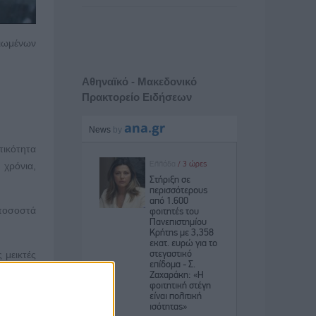
τιωμένων
Αθηναϊκό - Μακεδονικό
Πρακτορείο Ειδήσεων
τικότητα
χρόνια,
ποσοστά
 μεικτές
ξης στην
 830Euro