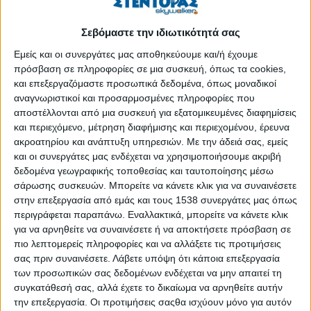
συνεργασίας υλοποιείται το μεγαλύτερο πρόγραμμα
εκπαίδευσης και απασχόλησης νέων πτυχιούχων στην Ελλάδα,
Σεβόμαστε την ιδιωτικότητά σας
στο πλαίσιο της πρωτοβουλίας DigiYouth.
Εμείς και οι συνεργάτες μας αποθηκεύουμε και/ή έχουμε
Κατά τη διάρκεια σχετικής ψηφιακής εκδήλωσης
πρόσβαση σε πληροφορίες σε μια συσκευή, όπως τα cookies,
παρουσιάστηκε το παγκόσμιο όραμα της Microsoft για την
και επεξεργαζόμαστε προσωπικά δεδομένα, όπως μοναδικοί
ψηφιακή εκπαίδευση με στόχο την επανένταξη ανθρώπων
αναγνωριστικοί και προσαρμοσμένες πληροφορίες που
αποστέλλονται από μια συσκευή για εξατομικευμένες διαφημίσεις
στην αγορά εργασίας κατόπιν των κλυδωνισμών και των
και περιεχόμενο, μέτρηση διαφήμισης και περιεχομένου, έρευνα
αλλαγών που επέφερε η πανδημία σε πληθώρα κλάδων,
ακροατηρίου και ανάπτυξη υπηρεσιών.
Με την άδειά σας, εμείς
καθώς και οι τοπικές δράσεις και ο απολογισμός όσων έχουν
και οι συνεργάτες μας ενδέχεται να χρησιμοποιήσουμε ακριβή
ήδη ολοκληρωθεί μέσω της συνεργασίας με το ReGeneration.
δεδομένα γεωγραφικής τοποθεσίας και ταυτοποίησης μέσω
Στην Ελλάδα, η Microsoft ανακοινώνοντας το GR for GRowth
σάρωσης συσκευών. Μπορείτε να κάνετε κλικ για να συναινέσετε
δεσμεύτηκε να εκπαιδεύσει 100.000 επαγγελματίες του
στην επεξεργασία από εμάς και τους 1538 συνεργάτες μας όπως
δημόσιου και ιδιωτικού τομέα καθώς και φοιτητές με απώτερο
περιγράφεται παραπάνω. Εναλλακτικά, μπορείτε να κάνετε κλικ
για να αρνηθείτε να συναινέσετε ή να αποκτήσετε πρόσβαση σε
σκοπό τον ψηφιακό μετασχηματισμό των δημόσιων και
πιο λεπτομερείς πληροφορίες και να αλλάξετε τις προτιμήσεις
ιδιωτικών οργανισμών μέσα στην επόμενη πενταετία.
σας πριν συναινέσετε.
Λάβετε υπόψη ότι κάποια επεξεργασία
των προσωπικών σας δεδομένων ενδέχεται να μην απαιτεί τη
Όπως χαρακτηριστικά ανέφερε ο Θεοδόσης Μιχαλόπουλος,
συγκατάθεσή σας, αλλά έχετε το δικαίωμα να αρνηθείτε αυτήν
διευθύνων σύμβουλος της Microsoft Eλλάδας, Κύπρου και
την επεξεργασία. Οι προτιμήσεις σαςθα ισχύουν μόνο για αυτόν
Μάλτας: «Σαν Microsoft θέλουμε να συνδράμουμε με όλες μας