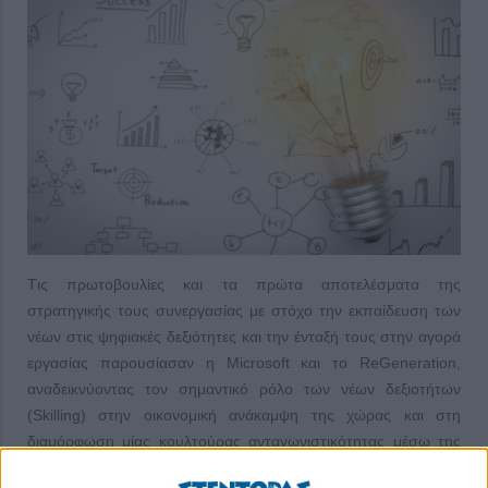
Tις πρωτοβουλίες και τα πρώτα αποτελέσματα της
στρατηγικής τους συνεργασίας με στόχο την εκπαίδευση των
νέων στις ψηφιακές δεξιότητες και την ένταξή τους στην αγορά
εργασίας παρουσίασαν η Microsoft και το ReGeneration,
αναδεικνύοντας τον σημαντικό ρόλο των νέων δεξιοτήτων
(Skilling) στην οικονομική ανάκαμψη της χώρας και στη
διαμόρφωση μίας κουλτούρας ανταγωνιστικότητας μέσω της
εκπαίδευσης των νέων. Μέσω αυτής της στρατηγικής