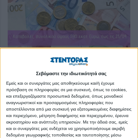
Σεβόμαστε την ιδιωτικότητά σας
Εμείς και οι συνεργάτες μας αποθηκεύουμε και/ή έχουμε
Καταβολές που αφορούν σε 1.183.549 δικαιούχους, θα γίνουν
πρόσβαση σε πληροφορίες σε μια συσκευή, όπως τα cookies,
την εβδομάδα 19 - 23 Απριλίου από το υπουργείο Εργασίας και
και επεξεργαζόμαστε προσωπικά δεδομένα, όπως μοναδικοί
Κοινωνικών Υποθέσεων, τον e-ΕΦΚΑ και τον ΟΑΕΔ.
αναγνωριστικοί και προσαρμοσμένες πληροφορίες που
αποστέλλονται από μια συσκευή για εξατομικευμένες διαφημίσεις
Όπως αναφέρεται σε σχετική ανακοίνωση του υπουργείου
και περιεχόμενο, μέτρηση διαφήμισης και περιεχομένου, έρευνα
Εργασίας, την Παρασκευή 23 Απριλίου θα ξεκινήσει και η
ακροατηρίου και ανάπτυξη υπηρεσιών.
Με την άδειά σας, εμείς
και οι συνεργάτες μας ενδέχεται να χρησιμοποιήσουμε ακριβή
διαδικασία καταβολής των συντάξεων Μαΐου από τον e-ΕΦΚΑ
δεδομένα γεωγραφικής τοποθεσίας και ταυτοποίησης μέσω
για τους συνταξιούχους του τ. ΙΚΑ, των οποίων ο ΑΜΚΑ λήγει