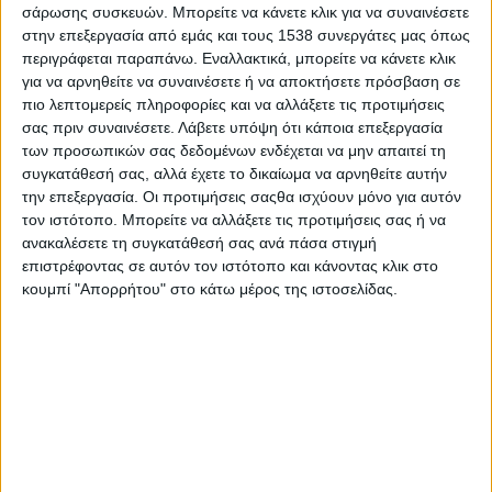
σάρωσης συσκευών. Μπορείτε να κάνετε κλικ για να συναινέσετε
σε 1, 3, 5, 7 και 9.
στην επεξεργασία από εμάς και τους 1538 συνεργάτες μας όπως
περιγράφεται παραπάνω. Εναλλακτικά, μπορείτε να κάνετε κλικ
Ειδικότερα:
για να αρνηθείτε να συναινέσετε ή να αποκτήσετε πρόσβαση σε
πιο λεπτομερείς πληροφορίες και να αλλάξετε τις προτιμήσεις
1. Από το υπουργείο Εργασίας και Κοινωνικών Υποθέσεων θα
σας πριν συναινέσετε.
Λάβετε υπόψη ότι κάποια επεξεργασία
καταβληθεί την περίοδο 19-23 Απριλίου ποσό συνολικού
των προσωπικών σας δεδομένων ενδέχεται να μην απαιτεί τη
ύψους 2,2 εκατ. ευρώ που αφορά σε 4.984 πληρωμές.
συγκατάθεσή σας, αλλά έχετε το δικαίωμα να αρνηθείτε αυτήν
την επεξεργασία. Οι προτιμήσεις σαςθα ισχύουν μόνο για αυτόν
Αναλυτικά:
τον ιστότοπο. Μπορείτε να αλλάξετε τις προτιμήσεις σας ή να
ανακαλέσετε τη συγκατάθεσή σας ανά πάσα στιγμή
- 425.108 ευρώ θα καταβληθούν σε 729 δικαιούχους για την
επιστρέφοντας σε αυτόν τον ιστότοπο και κάνοντας κλικ στο
αποζημίωση ειδικού σκοπού που αφορά σε αναστολές
κουμπί "Απορρήτου" στο κάτω μέρος της ιστοσελίδας.
συμβάσεων εργασίας κατά τη διάρκεια του 2020.
- 752.021 ευρώ θα καταβληθούν σε 1.705 δικαιούχους για την
πληρωμή της αποζημίωσης ειδικού σκοπού που αφορά σε
αναστολές συμβάσεων εργασίας τους μήνες Ιανουάριο,
Φεβρουάριο και Μάρτιο 2021.
- 912.688 ευρώ θα καταβληθούν για την πληρωμή της
αποζημίωσης ειδικού σκοπού σε 1.712 επαγγελματίες της