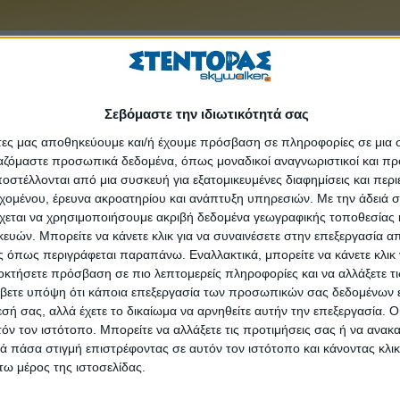
ν κατά της covid-19, σύμφωνα με την προτεραιοποίηση της Εθνικής 
βού εμβολιασμού κατά της covid-19 για την ηλικιακή ομάδα 55 - 5
εβού για την ηλικιακή ομάδα 50 - 54. Υπενθυμίζεται ότι εμβολιάζον
Σεβόμαστε την ιδιωτικότητά σας
ματα υψηλού (ομάδα Α) και αυξημένου (ομάδα Β) κινδύνου και εργαζόμ
άτες μας αποθηκεύουμε και/ή έχουμε πρόσβαση σε πληροφορίες σε μια
ργαζόμαστε προσωπικά δεδομένα, όπως μοναδικοί αναγνωριστικοί και 
αδόσεις των εμβολίων από τις εταιρείες, το επόμενο διάστημα θα ανο
στέλλονται από μια συσκευή για εξατομικευμένες διαφημίσεις και περ
τω των 50 ετών.
εχομένου, έρευνα ακροατηρίου και ανάπτυξη υπηρεσιών.
Με την άδειά σα
χεται να χρησιμοποιήσουμε ακριβή δεδομένα γεωγραφικής τοποθεσίας 
ών. Μπορείτε να κάνετε κλικ για να συναινέσετε στην επεξεργασία απ
 όπως περιγράφεται παραπάνω. Εναλλακτικά, μπορείτε να κάνετε κλικ γ
 δόσεις το Μάιο και 2.425.000 τον Ιούνιο. Από την εταιρεία Mod
οκτήσετε πρόσβαση σε πιο λεπτομερείς πληροφορίες και να αλλάξετε τι
. Από την εταιρεία Johnson & Johnson, έχουμε παραλάβει 33.600 δό
βετε υπόψη ότι κάποια επεξεργασία των προσωπικών σας δεδομένων ε
εις τον Ιούνιο. Η εταιρεία AstraZeneca δεν έχει επιβεβαιώσει α
εσή σας, αλλά έχετε το δικαίωμα να αρνηθείτε αυτήν την επεξεργασία. 
τόν τον ιστότοπο. Μπορείτε να αλλάξετε τις προτιμήσεις σας ή να ανακα
τήν ένα αριθμό δόσεων 450.000-500.000 για κάθε μήνα.
 πάσα στιγμή επιστρέφοντας σε αυτόν τον ιστότοπο και κάνοντας κλι
ω μέρος της ιστοσελίδας.