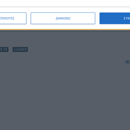
ΕΠΙΛΟΓΕΣ
ΔΙΑΦΩΝΩ
ΣΥ
id-19
covid19
Ε