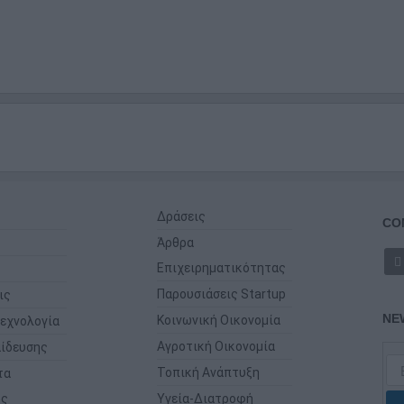
Δράσεις
CO
Άρθρα
Επιχειρηματικότητας
Παρουσιάσεις Startup
ις
NE
Κοινωνική Οικονομία
εχνολογία
Αγροτική Οικονομία
ίδευσης
Τοπική Ανάπτυξη
τα
ης
Υγεία-Διατροφή