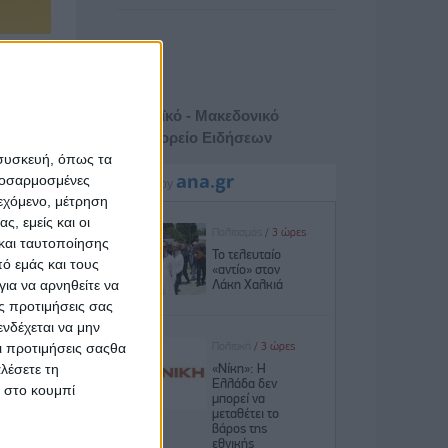
Επιτροπή
9 και το
ται τώρα
Αθηναϊκό - Μακεδονικό
ενοι στο
Πρακτορείο Ειδήσεων
 συσκευή, όπως τα
προσαρμοσμένες
ίξουν οι
ιεχόμενο, μέτρηση
ς, εμείς και οι
και ταυτοποίησης
ό εμάς και τους
ια να αρνηθείτε να
erna θα
ς προτιμήσεις σας
σεις και
νδέχεται να μην
κόμη τις
Οι προτιμήσεις σαςθα
λέσετε τη
κ στο κουμπί