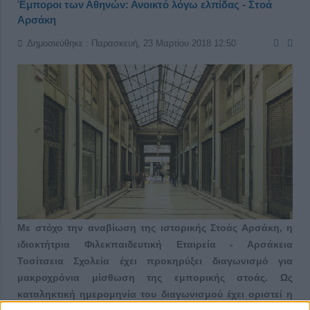
Έμποροι των Αθηνών: Ανοικτό λόγω ελπίδας - Στοά
Αρσάκη
Δημοσιεύθηκε : Παρασκευή, 23 Μαρτίου 2018 12:50
Με στόχο την αναβίωση της ιστορικής Στοάς Αρσάκη, η
ιδιοκτήτρια Φιλεκπαιδευτική Εταιρεία - Αρσάκεια
Τοσίτσεια Σχολεία έχει προκηρύξει διαγωνισμό για
μακροχρόνια μίσθωση της εμπορικής στοάς. Ως
καταληκτική ημερομηνία του διαγωνισμού έχει οριστεί η