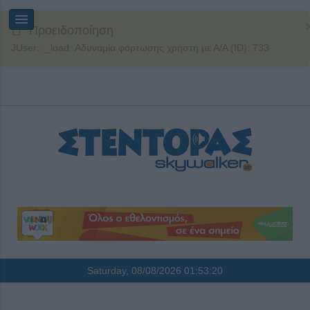
Προειδοποίηση
JUser: :_load: Αδυναμία φόρτωσης χρήστη με Α/Α (ID): 733
Saturday, 08/08/2026
01:53:20