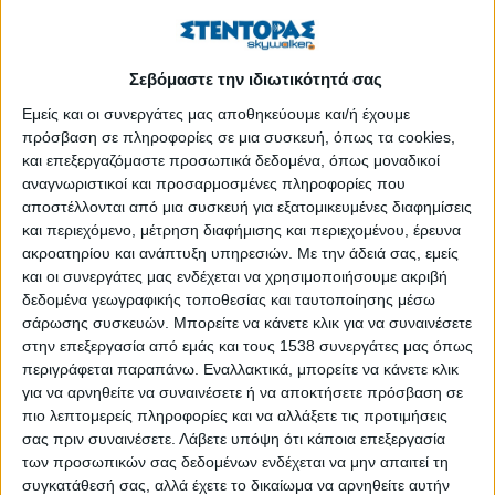
18η Απριλίου του 2018.
Τα ρολά είναι κατεβασμένα. Μόνιμα. Οι βιτρίνες άδειες. Μόνιμα.
Οι περαστικοί λιγοστοί. Μόνιμα. Οι πελάτες μετρημένοι.
Σεβόμαστε την ιδιωτικότητά σας
Μόνιμα. Κι όμως κάποτε τα ρολά ανέβαιναν πρωί-πρωί και
Εμείς και οι συνεργάτες μας αποθηκεύουμε και/ή έχουμε
κατέβαιναν αργά το βράδυ. Μόνιμα. Οι βιτρίνες ήταν γεμάτες
πρόσβαση σε πληροφορίες σε μια συσκευή, όπως τα cookies,
χρώματα, μουσικές, ταξίδια. Μόνιμα. Τα μαγαζιά γεμάτα
και επεξεργαζόμαστε προσωπικά δεδομένα, όπως μοναδικοί
πελάτες. Μόνιμα. Οι Αθηναίοι συνέρρεαν είτε για να κάνουν μια
αναγνωριστικοί και προσαρμοσμένες πληροφορίες που
στάση για τα ψώνια τους, ή για μια στάση για να πιούν καφέ και
αποστέλλονται από μια συσκευή για εξατομικευμένες διαφημίσεις
να απολαύσουν ένα από τα δεκάδες πολιτιστικά δρώμενα που
και περιεχόμενο, μέτρηση διαφήμισης και περιεχομένου, έρευνα
ακροατηρίου και ανάπτυξη υπηρεσιών.
Με την άδειά σας, εμείς
έδιναν ακόμη μεγαλύτερη ζωή στον χώρο. Μόνιμα. Αυτά τα
και οι συνεργάτες μας ενδέχεται να χρησιμοποιήσουμε ακριβή
παλιά, τα χρόνια τα καλά. Τώρα η Στοά Αρσάκη ρημάζει. Κοντά
δεδομένα γεωγραφικής τοποθεσίας και ταυτοποίησης μέσω
εκατό μαγαζιά λειτουργούσαν για δεκαετίες ολόκληρες. Σημαίες,
σάρωσης συσκευών. Μπορείτε να κάνετε κλικ για να συναινέσετε
τσάντες, ταξιδιωτικά είδη, μουσικά όργανα, κοσμήματα,
στην επεξεργασία από εμάς και τους 1538 συνεργάτες μας όπως
παπούτσια, βιβλία στόλιζαν τις βιτρίνες. Οι μαγαζάτορες
περιγράφεται παραπάνω. Εναλλακτικά, μπορείτε να κάνετε κλικ
πουλούσαν αβέρτα και οι εμποροϋπάλληλοι εξυπηρετούσαν
για να αρνηθείτε να συναινέσετε ή να αποκτήσετε πρόσβαση σε
ακατάπαυστα με μόνιμο μισθό στην τσέπη. Κόσμος πήγαινε
πιο λεπτομερείς πληροφορίες και να αλλάξετε τις προτιμήσεις
σας πριν συναινέσετε.
Λάβετε υπόψη ότι κάποια επεξεργασία
και ερχόταν, ψώνιζε και έπινε καφέ, διασκέδαζε, χορεύοντας
των προσωπικών σας δεδομένων ενδέχεται να μην απαιτεί τη
τανγκό, προμηθευόταν εισιτήρια για το θέατρο τέχνης του
συγκατάθεσή σας, αλλά έχετε το δικαίωμα να αρνηθείτε αυτήν
Κάρολου Κουν και τις μύριες όσες εξαίρετες παραστάσεις του.