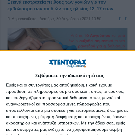
Ξεκινά εκστρατεία πειθούς των γονιών για τον
εμβολιασμό των παιδιών τους ηλικίας 12–17 ετών
Δημοσιεύθηκε : Δευτέρα, 30 Αυγούστου 2021 10:50
Σεβόμαστε την ιδιωτικότητά σας
Εμείς και οι συνεργάτες μας αποθηκεύουμε και/ή έχουμε
πρόσβαση σε πληροφορίες σε μια συσκευή, όπως τα cookies,
και επεξεργαζόμαστε προσωπικά δεδομένα, όπως μοναδικοί
αναγνωριστικοί και προσαρμοσμένες πληροφορίες που
αποστέλλονται από μια συσκευή για εξατομικευμένες διαφημίσεις
και περιεχόμενο, μέτρηση διαφήμισης και περιεχομένου, έρευνα
ακροατηρίου και ανάπτυξη υπηρεσιών.
Με την άδειά σας, εμείς
Έμφαση στον εμβολιασμό των παιδιών ηλικίας 12 έως 17 ετών
και οι συνεργάτες μας ενδέχεται να χρησιμοποιήσουμε ακριβή
ενόψει και της έναρξης της νέας σχολικής χρονιάς φαίνεται πως