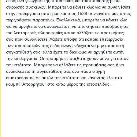
δεδομένα γεωγραφικής τοποθεσίας και ταυτοποίησης μέσω
δίδει εφεξής η κυβέρνηση, όπως επεσήμανε μιλώντας στο
σάρωσης συσκευών. Μπορείτε να κάνετε κλικ για να συναινέσετε
κεντρικό δελτίο ειδήσεων της ΕΡΤ ο υπουργός Επικρατείας
στην επεξεργασία από εμάς και τους 1538 συνεργάτες μας όπως
Άκης Σκέρτσος. «Οι γονείς που έχουν παιδιά στα σχολεία και
περιγράφεται παραπάνω. Εναλλακτικά, μπορείτε να κάνετε κλικ
δεν τα έχουν ακόμη εμβολιάσει να γνωρίζουν πως έχουν ακόμη
για να αρνηθείτε να συναινέσετε ή να αποκτήσετε πρόσβαση σε
τον χρόνο το επόμενο 10μερο-15μερο να εμβολιάσουν τα
πιο λεπτομερείς πληροφορίες και να αλλάξετε τις προτιμήσεις
σας πριν συναινέσετε.
Λάβετε υπόψη ότι κάποια επεξεργασία
παιδιά τους. Θα κάνουμε μια ειδική καμπάνια την επόμενη
των προσωπικών σας δεδομένων ενδέχεται να μην απαιτεί τη
εβδομάδα, στοχευμένη στην ενημέρωση των γονιών που έχουν
συγκατάθεσή σας, αλλά έχετε το δικαίωμα να αρνηθείτε αυτήν
παιδιά 12 έως 17 ετών στο σχολείο για να απαντήσουμε σε όλα
την επεξεργασία. Οι προτιμήσεις σαςθα ισχύουν μόνο για αυτόν
τα εύλογα ερωτήματα σχετικά με τον εμβολιασμό των ανηλίκων
τον ιστότοπο. Μπορείτε να αλλάξετε τις προτιμήσεις σας ή να
και να καταλάβουν πως είναι πολύ υψηλότερος ο κίνδυνος εάν
ανακαλέσετε τη συγκατάθεσή σας ανά πάσα στιγμή
νοσήσουν σε σχέση με το εάν κάνουν το εμβόλιο».
επιστρέφοντας σε αυτόν τον ιστότοπο και κάνοντας κλικ στο
κουμπί "Απορρήτου" στο κάτω μέρος της ιστοσελίδας.
Σε σχέση με το ποσοστό εμβολιασμού των εκπαιδευτικών ο κ.
Σκέρτσος σημείωσε ότι σε ποσοστό 10%-12% παραμένουν
ανεμβολίαστοι και τόνισε: «Σε κάθε περίπτωση, τα σχολεία
φέτος θα λειτουργήσουν κανονικά, δεν πρόκειται να κλείσουν.
Σύντομα θα έχουν ανακοινώσεις από το αρμόδιο υπουργείο για
τα υγειονομικά πρωτόκολλα, που δεν θα είναι το ίδιο αυστηρά
σε σχέση με τα αντίστοιχα περσινά».