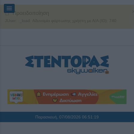
Προειδοποίηση
JUser: :_load: Αδυναμία φόρτωσης χρήστη με Α/Α (ID): 740
Παρασκευή, 07/08/2026
06:51:19