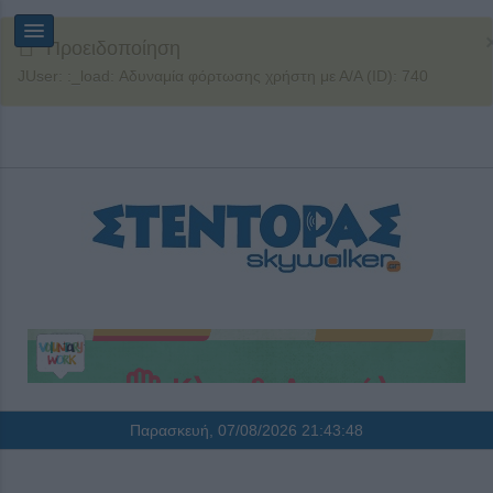
Προειδοποίηση
JUser: :_load: Αδυναμία φόρτωσης χρήστη με Α/Α (ID): 740
Παρασκευή, 07/08/2026
21:43:48