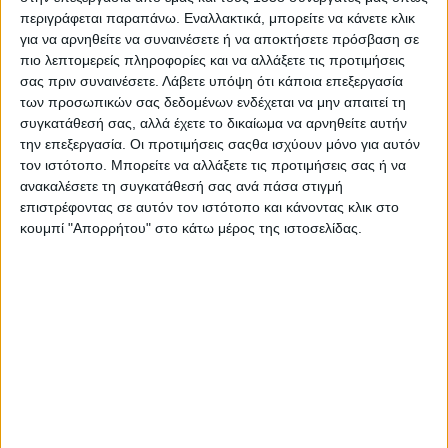
Pfizer/BioNTec. Ήδη, από τις 10 Δεκεμβρίου,
περιγράφεται παραπάνω. Εναλλακτικά, μπορείτε να κάνετε κλικ
χιλιάδες γονείς επισκέπτονται την πλατφόρμα
για να αρνηθείτε να συναινέσετε ή να αποκτήσετε πρόσβαση σε
emvolio.gov.gr και κλείνουν ραντεβού εμβολιασμού
πιο λεπτομερείς πληροφορίες και να αλλάξετε τις προτιμήσεις
σας πριν συναινέσετε.
Λάβετε υπόψη ότι κάποια επεξεργασία
κατά της Covid-19 για τα παιδιά τους και μέχρι χθες
των προσωπικών σας δεδομένων ενδέχεται να μην απαιτεί τη
το απόγευμα αυτά ανερχόταν σε 31.000.
συγκατάθεσή σας, αλλά έχετε το δικαίωμα να αρνηθείτε αυτήν
Το εμβόλιο που γίνεται στα παιδιά, περιέχει το 1/3
την επεξεργασία. Οι προτιμήσεις σαςθα ισχύουν μόνο για αυτόν
του αντιγόνου της δόσης των ενηλίκων και το σχήμα
τον ιστότοπο. Μπορείτε να αλλάξετε τις προτιμήσεις σας ή να
που εφαρμόζεται είναι δύο δόσεων με μεσοδιάστημα
ανακαλέσετε τη συγκατάθεσή σας ανά πάσα στιγμή
επιστρέφοντας σε αυτόν τον ιστότοπο και κάνοντας κλικ στο
21 ημέρες. Στην περίπτωση, δε, που ένα παιδί έχει
κουμπί "Απορρήτου" στο κάτω μέρος της ιστοσελίδας.
νοσήσει, το εμβόλιο χορηγείται μετά από τρεις
μήνες.
Όσον αφορά τις ανεπιθύμητες ενέργειες, όπως
φαίνεται μετά από τη χορήγηση 11 εκατ. δόσεων
παγκοσμίως, είναι ανάλογες των συνήθων εμβολίων.
Δηλαδή, λίγος πυρετός ή τοπική αντίδραση στο
σημείο της ένεσης.