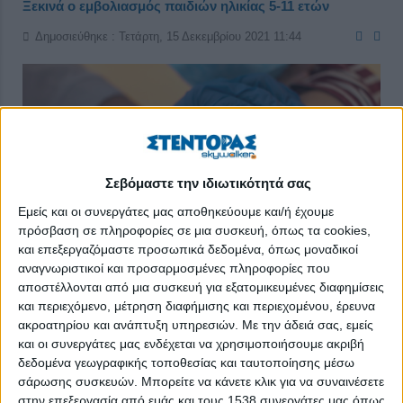
Ξεκινά ο εμβολιασμός παιδιών ηλικίας 5-11 ετών
Δημοσιεύθηκε : Τετάρτη, 15 Δεκεμβρίου 2021 11:44
Σεβόμαστε την ιδιωτικότητά σας
Εμείς και οι συνεργάτες μας αποθηκεύουμε και/ή έχουμε
πρόσβαση σε πληροφορίες σε μια συσκευή, όπως τα cookies,
και επεξεργαζόμαστε προσωπικά δεδομένα, όπως μοναδικοί
αναγνωριστικοί και προσαρμοσμένες πληροφορίες που
αποστέλλονται από μια συσκευή για εξατομικευμένες διαφημίσεις
και περιεχόμενο, μέτρηση διαφήμισης και περιεχομένου, έρευνα
ακροατηρίου και ανάπτυξη υπηρεσιών.
Με την άδειά σας, εμείς
Σήμερα ξεκινούν οι εμβολιασμοί παιδιών ηλικίας 5-
και οι συνεργάτες μας ενδέχεται να χρησιμοποιήσουμε ακριβή
δεδομένα γεωγραφικής τοποθεσίας και ταυτοποίησης μέσω
11 ετών με τη χώρα μας να παραλαμβάνει τις πρώτες
σάρωσης συσκευών. Μπορείτε να κάνετε κλικ για να συναινέσετε
60.000 δόσεις παιδικών εμβολίων των εταιρειών
στην επεξεργασία από εμάς και τους 1538 συνεργάτες μας όπως