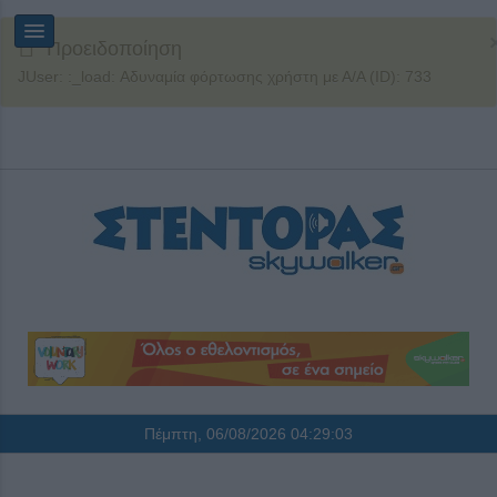
Προειδοποίηση
JUser: :_load: Αδυναμία φόρτωσης χρήστη με Α/Α (ID): 733
Πέμπτη, 06/08/2026
04:29:03