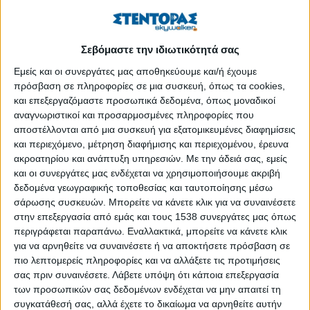
αντικρίζουν, κάνουν εκφράσεις αηδίας λέγοντας:
«Τι βρώμα!
Θα τους φάνε τα ποντίκια».
Μερικοί τις προσπερνούν
σηκώνοντας αδιάφορα τους ώμους και ορισμένοι μονολογούν:
Σεβόμαστε την ιδιωτικότητά σας
«Ρημάζουν που ρημάζουν αυτά τα κτίρια, γιατί να μη
Εμείς και οι συνεργάτες μας αποθηκεύουμε και/ή έχουμε
μείνουν οι πρόσφυγες και οι άστεγοι;».
Τα σχόλια είναι
πρόσβαση σε πληροφορίες σε μια συσκευή, όπως τα cookies,
ποικίλα. Το δίκιο και το άδικο συγκεχυμένα. Το πρόβλημα και η
και επεξεργαζόμαστε προσωπικά δεδομένα, όπως μοναδικοί
λύση του αξεδιάλυτα.
αναγνωριστικοί και προσαρμοσμένες πληροφορίες που
αποστέλλονται από μια συσκευή για εξατομικευμένες διαφημίσεις
Μία από τις πιο πρόσφατες χαρτογραφήσεις των
και περιεχόμενο, μέτρηση διαφήμισης και περιεχομένου, έρευνα
καταλήψεων κτιρίων καταγράφει 25 καταλήψεις
ακροατηρίου και ανάπτυξη υπηρεσιών.
Με την άδειά σας, εμείς
και οι συνεργάτες μας ενδέχεται να χρησιμοποιήσουμε ακριβή
δημόσιων, 16 ιδιωτικών και 4 με άγνωστο ιδιοκτησιακό
δεδομένα γεωγραφικής τοποθεσίας και ταυτοποίησης μέσω
καθεστώς, το σύνολο 45.
Το εάν η εν λόγω λίστα είναι
σάρωσης συσκευών. Μπορείτε να κάνετε κλικ για να συναινέσετε
πλήρης, αμφισβητείται. Παρ΄ όλα αυτά είναι μία τάξη μεγέθους.
στην επεξεργασία από εμάς και τους 1538 συνεργάτες μας όπως
Αυτό που είναι σίγουρο είναι πως η χρήση των κατειλημμένων
περιγράφεται παραπάνω. Εναλλακτικά, μπορείτε να κάνετε κλικ
κτιρίων ποικίλλει όσο και οι διαθέσεις των καταληψιών.
για να αρνηθείτε να συναινέσετε ή να αποκτήσετε πρόσβαση σε
Δημοσιεύματα αναφέρουν ότι περί τους 3.000 πρόσφυγες
πιο λεπτομερείς πληροφορίες και να αλλάξετε τις προτιμήσεις
έχουν βρει «πού την κεφαλήν κλίναι» μέσα σ΄ αυτά τα
σας πριν συναινέσετε.
Λάβετε υπόψη ότι κάποια επεξεργασία
των προσωπικών σας δεδομένων ενδέχεται να μην απαιτεί τη
κτίσματα. Επιτόπια προσέγγιση δείχνει ότι σε υπό κατάληψη
συγκατάθεσή σας, αλλά έχετε το δικαίωμα να αρνηθείτε αυτήν
κτίρια μπαινοβγαίνουν αυτό-αποκαλούμενοι αναρχικοί που,