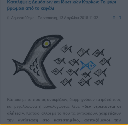
Καταλήψεις Δημόσιων και Ιδιωτικών Κτιρίων: Το ψάρι
βρωμάει από το κεφάλι
Δημοσιεύθηκε : Παρασκευή, 13 Απριλίου 2018 11:32
Κάποιοι με το που τις αντικρίζουν, διαρρηγνύουν τα ιμάτιά τους
και μεγαλόφωνα ή μονολογώντας λένε:
«δεν ντρέπονται οι
αλήτες!»
. Κάποιοι άλλοι με το που τις αντικρίζουν,
χαιρετίζουν
την αντίσταση στο κατεστημένο, ασπαζόμενοι την
αναρχοαυτόνομη ταμπέλα τους.
Άλλοι με το που τις