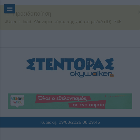
Προειδοποίηση
JUser: :_load: Αδυναμία φόρτωσης χρήστη με Α/Α (ID): 745
Κυριακή, 09/08/2026
08:29:46