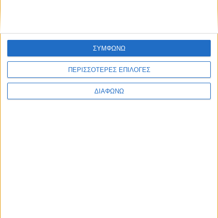
Share this post
ΣΥΜΦΩΝΩ
ΠΕΡΙΣΣΟΤΕΡΕΣ ΕΠΙΛΟΓΕΣ
ΔΙΑΦΩΝΩ
Facebook Social Comments
Γιορτή Μελιού
Προηγούμενο
Επόμενο