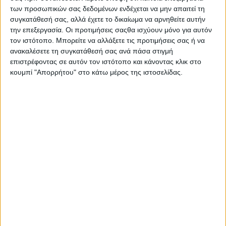
των προσωπικών σας δεδομένων ενδέχεται να μην απαιτεί τη
συγκατάθεσή σας, αλλά έχετε το δικαίωμα να αρνηθείτε αυτήν
την επεξεργασία. Οι προτιμήσεις σαςθα ισχύουν μόνο για αυτόν
Από την Τετάρτη 1 Νοεμβρίου έως την Κυριακή 5 Νοεμβρίου
τον ιστότοπο. Μπορείτε να αλλάξετε τις προτιμήσεις σας ή να
μελισσοκόμοι και παραγωγοί από όλη την Ελλάδα δίνουν
ανακαλέσετε τη συγκατάθεσή σας ανά πάσα στιγμή
ραντεβού στον προαύλιο χώρο του Ζαππείου συμμετέχοντας
επιστρέφοντας σε αυτόν τον ιστότοπο και κάνοντας κλικ στο
στην πιο γλυκιά γιορτή της πόλης!
κουμπί "Απορρήτου" στο κάτω μέρος της ιστοσελίδας.
Ο πιο όμορφος κήπος της Αθήνας θα πλημμυρίσει μέλι, γύρη,
πρόπολη, βασιλικό πολτό και επιλεγμένα προϊόντα που
συνδυάζονται άψογα με το πιο θρεπτικό συστατικό που μας
χαρίζουν οι μέλισσες.
Στην 7η Γιορτή Μελιού οι επισκέπτες θα έχουν την ευκαιρία να
δοκιμάσουν διάφορα μελισσοκομικά προϊόντα, να γνωρίσουν
τους παραγωγούς και να ενημερωθούν για τις πολύτιμες
ιδιότητες του μελιού.
Στη φετινή διοργάνωση θα πρωταγωνιστήσουν σπάνιες
ποικιλίες μελιού από περιοχές που παράγουν αγνό ποιοτικό
μέλι όπως η Βυτίνα, η Κάλυμνος, η Χαλκιδική, η Μάνη, τα