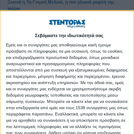
Ξεκινά η 7η Γιορτή Μελιού, η πιο γλυκιά γιορτή της
πόλης
Δημοσιεύθηκε : Τρίτη, 31 Οκτωβρίου 2023 15:23
Σεβόμαστε την ιδιωτικότητά σας
Εμείς και οι συνεργάτες μας αποθηκεύουμε και/ή έχουμε
πρόσβαση σε πληροφορίες σε μια συσκευή, όπως τα cookies,
και επεξεργαζόμαστε προσωπικά δεδομένα, όπως μοναδικοί
αναγνωριστικοί και προσαρμοσμένες πληροφορίες που
αποστέλλονται από μια συσκευή για εξατομικευμένες διαφημίσεις
και περιεχόμενο, μέτρηση διαφήμισης και περιεχομένου, έρευνα
ακροατηρίου και ανάπτυξη υπηρεσιών.
Με την άδειά σας, εμείς
και οι συνεργάτες μας ενδέχεται να χρησιμοποιήσουμε ακριβή
δεδομένα γεωγραφικής τοποθεσίας και ταυτοποίησης μέσω
σάρωσης συσκευών. Μπορείτε να κάνετε κλικ για να συναινέσετε
στην επεξεργασία από εμάς και τους 1538 συνεργάτες μας όπως
περιγράφεται παραπάνω. Εναλλακτικά, μπορείτε να κάνετε κλικ
για να αρνηθείτε να συναινέσετε ή να αποκτήσετε πρόσβαση σε
Περισσότεροι από 70 παραγωγοί από κάθε γωνιά της
πιο λεπτομερείς πληροφορίες και να αλλάξετε τις προτιμήσεις
Ελλάδας δίνουν ραντεβού στο Ζάππειο!
σας πριν συναινέσετε.
Λάβετε υπόψη ότι κάποια επεξεργασία