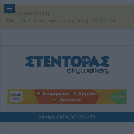
Προειδοποίηση
JUser: :_load: Αδυναμία φόρτωσης χρήστη με Α/Α (ID): 745
Δευτέρα, 10/08/2026
20:14:52