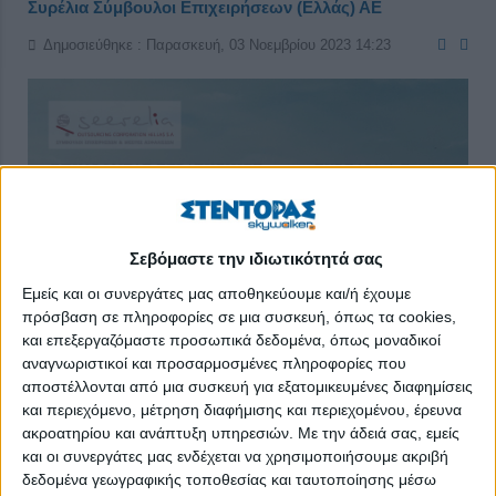
Συρέλια Σύμβουλοι Επιχειρήσεων (Ελλάς) ΑΕ
Δημοσιεύθηκε : Παρασκευή, 03 Νοεμβρίου 2023 14:23
Σεβόμαστε την ιδιωτικότητά σας
Εμείς και οι συνεργάτες μας αποθηκεύουμε και/ή έχουμε
πρόσβαση σε πληροφορίες σε μια συσκευή, όπως τα cookies,
και επεξεργαζόμαστε προσωπικά δεδομένα, όπως μοναδικοί
αναγνωριστικοί και προσαρμοσμένες πληροφορίες που
αποστέλλονται από μια συσκευή για εξατομικευμένες διαφημίσεις
και περιεχόμενο, μέτρηση διαφήμισης και περιεχομένου, έρευνα
Η εταιρία
Συρέλια Σύμβουλοι Επιχειρήσεων (Ελλάς) ΑΕ /
ακροατηρίου και ανάπτυξη υπηρεσιών.
Με την άδειά σας, εμείς
Seerelia
Outsourcing
Corp. (
Hellas)
S.
A.
υλοποιεί στο ΕΒΕΑ
και οι συνεργάτες μας ενδέχεται να χρησιμοποιήσουμε ακριβή
δεδομένα γεωγραφικής τοποθεσίας και ταυτοποίησης μέσω
την 23η και 24η του Νοέμβρη ΔΩΡΕΑΝ ΔΙΗΜΕΡΟ σεμινάριο