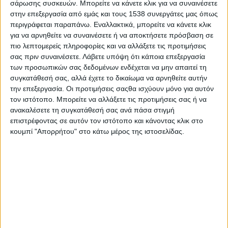
σάρωσης συσκευών. Μπορείτε να κάνετε κλικ για να συναινέσετε
«εφ’ όλης της ύλης» το οποίο απευθύνεται σε υποψήφιους
στην επεξεργασία από εμάς και τους 1538 συνεργάτες μας όπως
επιχειρηματίες. Το σεμινάριο πραγματοποιείται υπό την αιγίδα
περιγράφεται παραπάνω. Εναλλακτικά, μπορείτε να κάνετε κλικ
του Υπουργείου Ανάπτυξης και Επενδύσεων (ΥΠΑΝ), του
για να αρνηθείτε να συναινέσετε ή να αποκτήσετε πρόσβαση σε
Συνδέσμου Βιομηχανιών Αττικής & Πειραιά (ΣΒΑΠ), την
πιο λεπτομερείς πληροφορίες και να αλλάξετε τις προτιμήσεις
ευγενική χορηγία της VODAFONE ΑΕ & της ΕΛΛΗΝΙΚΗΣ
σας πριν συναινέσετε.
Λάβετε υπόψη ότι κάποια επεξεργασία
ΚΑΤΑΣΚΕΥΑΣΤΙΚΗΣ ΙΚΕ και σε συνεργασία με φορείς οι οποίοι
των προσωπικών σας δεδομένων ενδέχεται να μην απαιτεί τη
συγκατάθεσή σας, αλλά έχετε το δικαίωμα να αρνηθείτε αυτήν
συνδέονται άρρηκτα και δημιουργικά με την επιχειρηματικότητα
την επεξεργασία. Οι προτιμήσεις σαςθα ισχύουν μόνο για αυτόν
(π.χ. νομική & λογιστική εταιρία, τραπεζικοί οργανισμοί, εταιρία
τον ιστότοπο. Μπορείτε να αλλάξετε τις προτιμήσεις σας ή να
μάρκετινγκ κ.λπ.) και οι οποίοι ανταποκρίθηκαν στην
ανακαλέσετε τη συγκατάθεσή σας ανά πάσα στιγμή
πρόσκληση του Ιωάννη Τεάζη, διευθύνοντα συμβούλου της
επιστρέφοντας σε αυτόν τον ιστότοπο και κάνοντας κλικ στο
Συρέλια Σύμβουλοι Επιχειρήσεων (Ελλάς) ΑΕ,
να
κουμπί "Απορρήτου" στο κάτω μέρος της ιστοσελίδας.
συμμετάσχουν σε μία δράση εταιρικής κοινωνικής ευθύνης, με
περιεχόμενο, σκοπιμότητα και κοινωνική διάσταση.
Η θεματολογία του σεμιναρίου
«ΕΠΙΧΕΙΡΩΝΤΑΣ ΜΕ ΓΝΩΣΗ,
ΑΣΦΑΛΕΣΤΕΡΑ & ΑΠΟΤΕΛΕΣΜΑΤΙΚΑ ΣΕ ΑΒΕΒΑΙΕΣ
ΕΠΟΧΕΣ»
επιλέχθηκε, με κυρίαρχο σκοπό να παρουσιάσει και
να «επικοινωνήσει» με τους συμμετέχοντες σχεδόν όλα τα
θέματα τα οποία πρέπει να απασχολούν κάθε επίδοξο