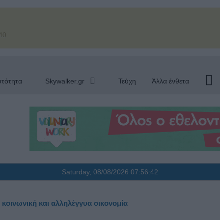
40
υτότητα
Skywalker.gr
Τεύχη
Άλλα ένθετα
Saturday, 08/08/2026
07:56:43
 κοινωνική και αλληλέγγυα οικονομία