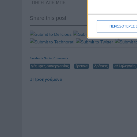
ΠΗΓΗ: ΑΠΕ-ΜΠΕ
Share this post
ΠΕΡΙΣΣΟΤΕΡΕΣ 
Facebook Social Comments
γέφυρες συνεργασίας
έρευνα
δράσεις
αλληλεγγύη
Προηγούμενο