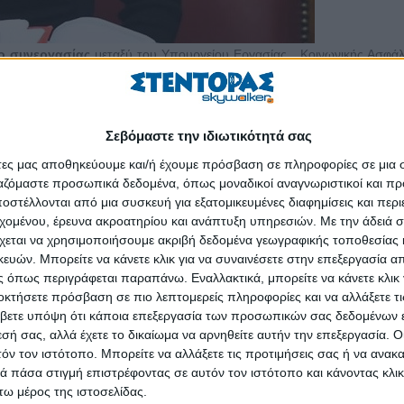
 συνεργασίας
μεταξύ του Υπουργείου Εργασίας , Κοινωνικής Ασφάλ
 Πανεπιστημίου που συνυπέγραψαν την Παρασκευή 2 Νοεμβρίου η υπο
 Αλληλέγγυας Οικονομίας κ. Ευάγγελος Νικολαΐδης και ο πρόεδρος το
Σεβόμαστε την ιδιωτικότητά σας
ει ανάπτυξη του πεδίου της κοινωνικής και αλληλέγγυας οικονομίας (
άτες μας αποθηκεύουμε και/ή έχουμε πρόσβαση σε πληροφορίες σε μια
 χρήση επιστημονικών και ερευνητικών δεδομένων στον σχεδιασμό
ργαζόμαστε προσωπικά δεδομένα, όπως μοναδικοί αναγνωριστικοί και 
 ΚΑΛΟ για τη δημιουργία θέσεων εργασίας και εισοδήματος, καθώς και
στέλλονται από μια συσκευή για εξατομικευμένες διαφημίσεις και περ
εχομένου, έρευνα ακροατηρίου και ανάπτυξη υπηρεσιών.
Με την άδειά σα
χεται να χρησιμοποιήσουμε ακριβή δεδομένα γεωγραφικής τοποθεσίας 
τη σύσταση
κοινών ομάδων εργασίας, την υλοποίηση εκπαιδευτι
ών. Μπορείτε να κάνετε κλικ για να συναινέσετε στην επεξεργασία απ
εκπαιδευτικών προγραμμάτων βραχείας διάρκειας προς μέ
 όπως περιγράφεται παραπάνω. Εναλλακτικά, μπορείτε να κάνετε κλικ γ
οκτήσετε πρόσβαση σε πιο λεπτομερείς πληροφορίες και να αλλάξετε τι
πόνηση ερευνών, τη συγγραφή μελετών και την παροχή υποτρο
βετε υπόψη ότι κάποια επεξεργασία των προσωπικών σας δεδομένων ε
εσή σας, αλλά έχετε το δικαίωμα να αρνηθείτε αυτήν την επεξεργασία. 
τόν τον ιστότοπο. Μπορείτε να αλλάξετε τις προτιμήσεις σας ή να ανακα
 πάσα στιγμή επιστρέφοντας σε αυτόν τον ιστότοπο και κάνοντας κλι
ω μέρος της ιστοσελίδας.