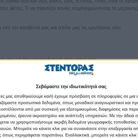
τα παιδιά όσο και τους γονείς τους. Επίσης, ποιες είναι οι προβ
βάσεις φέτος; Τι να προσέξει κανείς συμπληρώνοντας το μηχανογ
 εσύ την κουβέντα μας και στείλε μας τις ερωτήσεις σου.
γελματικού προσανατολισμού στις μέρες μας
Σεβόμαστε την ιδιωτικότητά σας
άτες μας αποθηκεύουμε και/ή έχουμε πρόσβαση σε πληροφορίες σε μια
ργαζόμαστε προσωπικά δεδομένα, όπως μοναδικοί αναγνωριστικοί και 
στέλλονται από μια συσκευή για εξατομικευμένες διαφημίσεις και περ
εχομένου, έρευνα ακροατηρίου και ανάπτυξη υπηρεσιών.
Με την άδειά σα
χεται να χρησιμοποιήσουμε ακριβή δεδομένα γεωγραφικής τοποθεσίας 
ών. Μπορείτε να κάνετε κλικ για να συναινέσετε στην επεξεργασία απ
ορά εργασίας με πολλές απαιτήσεις στις μέρες μας και με ένα
 όπως περιγράφεται παραπάνω. Εναλλακτικά, μπορείτε να κάνετε κλικ γ