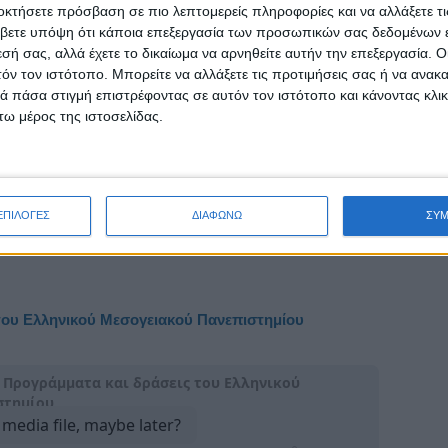
τικό σύστημα που καλείται καθημερινά -και ιδίως όσο πλησιάζει
οκτήσετε πρόσβαση σε πιο λεπτομερείς πληροφορίες και να αλλάξετε τι
βετε υπόψη ότι κάποια επεξεργασία των προσωπικών σας δεδομένων ε
 των Πανελλαδικών εξετάσεων- να αποδείξει την αξία και την
εσή σας, αλλά έχετε το δικαίωμα να αρνηθείτε αυτήν την επεξεργασία. 
τητά του, η ανάγκη της νέας γενιάς για έγκυρο και αποτελεσματ
τόν τον ιστότοπο. Μπορείτε να αλλάξετε τις προτιμήσεις σας ή να ανακα
ατικό προσανατολισμό αποδεικνύεται πιο επιτακτική από ποτέ.
 πάσα στιγμή επιστρέφοντας σε αυτόν τον ιστότοπο και κάνοντας κλι
ω μέρος της ιστοσελίδας.
η χαρά να φιλοξενήσουμε τη dream team της εταιρίας επαγγελμα
ολισμού Career Gate, τους κυρίους
Κώστα Κατσανέβα
, Man
 Career Gate και Σύμβουλο Εκπαίδευσης και Σταδιοδρομίας, και
te και Σύμβουλο Εκπαίδευσης και Σταδιοδρομίας, με τους οπο
ΕΠΙΛΟΓΕΣ
ΔΙΑΦΩΝΩ
ΣΥ
 του Ελληνικού Μεσογειακού Πανεπιστημίου