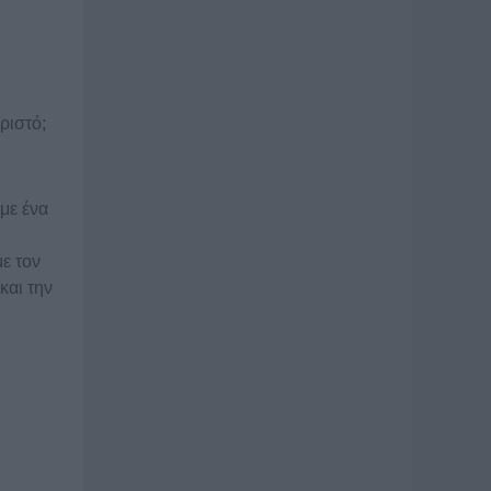
ριστό;
με ένα
ε τον
και την