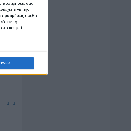
 η
ς προτιμήσεις σας
νδέχεται να μην
Οι προτιμήσεις σαςθα
ικό
λέσετε τη
κ στο κουμπί
τικού
aging
ίους
ΜΦΩΝΩ