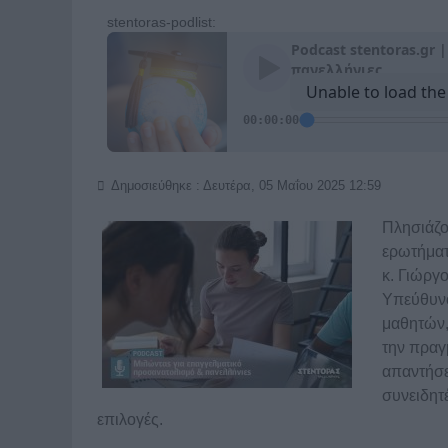
stentoras-podlist:
Δημοσιεύθηκε : Δευτέρα, 05 Μαΐου 2025 12:59
Πλησιάζο
ερωτήματ
κ. Γιώργ
Υπεύθυνο
μαθητών,
την πραγ
απαντήσε
συνειδητ
επιλογές.