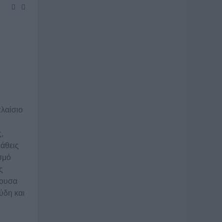
λαίσιο
ς
,
άθεις
σμό
ς
νουσα
ύδη και