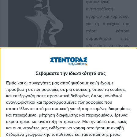
φυσιολογική
αντιπαράθεση
αγοριών και κοριτσιών
για τη συνέχεια του
πάρτι κάποια
συμμαθήτρια είπε:
«Άσ’ τους να κάνουν
ό,τι θέλουν. Αφού έτσι
περνούν καλά». Η
χειριστική ατάκα
Σεβόμαστε την ιδιωτικότητά σας
άφησε αδιάφορη την
αγοροπαρέα, αλλά
Εμείς και οι συνεργάτες μας αποθηκεύουμε και/ή έχουμε
πρόσβαση σε πληροφορίες σε μια συσκευή, όπως τα cookies,
βασάνισε το εφηβικό
και επεξεργαζόμαστε προσωπικά δεδομένα, όπως μοναδικοί
μυαλό μου, που
αναγνωριστικοί και προσαρμοσμένες πληροφορίες που
συμπέρανε: «θα ήθελα να μπορούν όλοι να περνούν καλά».
αποστέλλονται από μια συσκευή για εξατομικευμένες διαφημίσεις
Αργότερα το αναδιατύπωσα σε «πέρνα καλά, επιτρέποντας το
και περιεχόμενο, μέτρηση διαφήμισης και περιεχομένου, έρευνα
ίδιο και στους γύρω σου» και το αξιοποίησα στη
ακροατηρίου και ανάπτυξη υπηρεσιών.
Με την άδειά σας, εμείς
διαπαιδαγώγηση των παιδιών μου ως θεμέλιο της ελευθερίας.
και οι συνεργάτες μας ενδέχεται να χρησιμοποιήσουμε ακριβή
δεδομένα γεωγραφικής τοποθεσίας και ταυτοποίησης μέσω