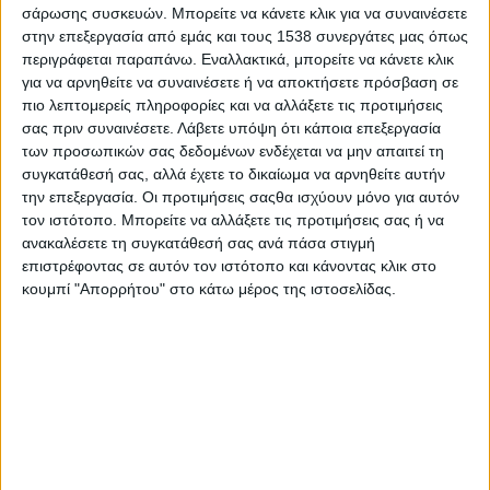
Κοντεύουμε στα δέκα χρόνια κοινωνικοοικονομικών κρίσεων.
σάρωσης συσκευών. Μπορείτε να κάνετε κλικ για να συναινέσετε
Δέκα σπαταλημένα χρόνια από τη ζωή που θέλαμε να ζήσουμε.
στην επεξεργασία από εμάς και τους 1538 συνεργάτες μας όπως
Χωμένοι ως τη μύτη στη βιοπάλη, στη μιζέρια, στις μη
περιγράφεται παραπάνω. Εναλλακτικά, μπορείτε να κάνετε κλικ
για να αρνηθείτε να συναινέσετε ή να αποκτήσετε πρόσβαση σε
εξυπηρετούμενες υποχρεώσεις, στον αντίλαλο των
πιο λεπτομερείς πληροφορίες και να αλλάξετε τις προτιμήσεις
αυτοκτονιών, στην αγωνία για την επόμενη ανοησία πολιτικού,
σας πριν συναινέσετε.
Λάβετε υπόψη ότι κάποια επεξεργασία
στις ταξικές και διαταξικές προκλήσεις, στη νοσταλγία και στην
των προσωπικών σας δεδομένων ενδέχεται να μην απαιτεί τη
αυτολύπηση. Ίσως ξεχάσαμε πώς να ζούμε όμορφα. Ίσως
συγκατάθεσή σας, αλλά έχετε το δικαίωμα να αρνηθείτε αυτήν
ζοριστήκαμε στο άγχος της εγκατάλειψης του τηλεκοντρόλ.
την επεξεργασία. Οι προτιμήσεις σαςθα ισχύουν μόνο για αυτόν
τον ιστότοπο. Μπορείτε να αλλάξετε τις προτιμήσεις σας ή να
Κάποιοι βγήκαν οριστικά από το παιχνίδι από την έξοδο της
ανακαλέσετε τη συγκατάθεσή σας ανά πάσα στιγμή
ταράτσας, σαν να διόρθωναν έτσι κάτι. Μερικοί βρέθηκαν σε
επιστρέφοντας σε αυτόν τον ιστότοπο και κάνοντας κλικ στο
νοσηλευτικά ιδρύματα για μέση, καρδιά ή κάτι άλλο,
κουμπί "Απορρήτου" στο κάτω μέρος της ιστοσελίδας.
προτιμώντας κάτι που να διαψεύδεται δύσκολα. Έτσι, για να
αποφύγουν κρίσιμα ραντεβού με οργανισμούς που φέρουν
εθνόσημο. Άλλοι πραγματικά δεν άντεξαν και άρχισαν να
μοιράζονται τον χρόνο τους με περισσότερους εαυτούς και
κόσμους.
Λίγο πριν είχαμε ξεχάσει να χαιρόμαστε με τα λίγα ή να
ψυχαγωγούμαστε επικοινωνώντας. Η παρέα, η ελεύθερη