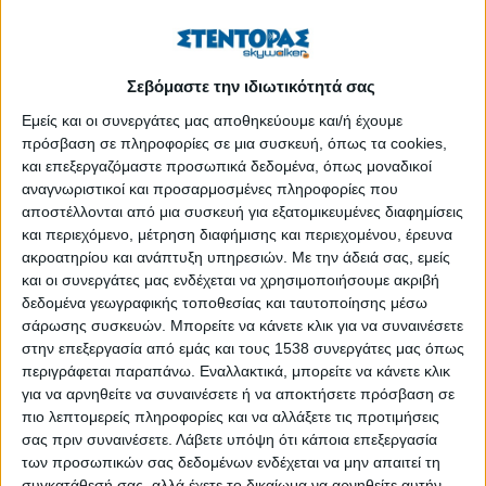
άγριος τρόπος να
αξιολογήσεις έναν
πολιτικό;
Ο αντικειμενικός:
Σεβόμαστε την ιδιωτικότητά σας
«Έκανε αυτό που
Εμείς και οι συνεργάτες μας αποθηκεύουμε και/ή έχουμε
είπε;»
πρόσβαση σε πληροφορίες σε μια συσκευή, όπως τα cookies,
Ο αστικός: «Είναι
και επεξεργαζόμαστε προσωπικά δεδομένα, όπως μοναδικοί
όμως από μεγάλο
αναγνωριστικοί και προσαρμοσμένες πληροφορίες που
αποστέλλονται από μια συσκευή για εξατομικευμένες διαφημίσεις
τζάκι».
και περιεχόμενο, μέτρηση διαφήμισης και περιεχομένου, έρευνα
Ο συγκαταβατικός:
ακροατηρίου και ανάπτυξη υπηρεσιών.
Με την άδειά σας, εμείς
«Έλα μωρέ, τι
και οι συνεργάτες μας ενδέχεται να χρησιμοποιήσουμε ακριβή
παραπάνω θα έκανε
δεδομένα γεωγραφικής τοποθεσίας και ταυτοποίησης μέσω
από τους άλλους;»
σάρωσης συσκευών. Μπορείτε να κάνετε κλικ για να συναινέσετε
Ο ραγιάδικος: «Τέτοιοι
στην επεξεργασία από εμάς και τους 1538 συνεργάτες μας όπως
που ήμαστε, τέτοιοι μας πρέπουν».
περιγράφεται παραπάνω. Εναλλακτικά, μπορείτε να κάνετε κλικ
για να αρνηθείτε να συναινέσετε ή να αποκτήσετε πρόσβαση σε
Ο προτεσταντικός: «Είχε καλές προθέσεις».
πιο λεπτομερείς πληροφορίες και να αλλάξετε τις προτιμήσεις
Ο ελληναράδικος: «Εμένα δεν με πείραξε».
σας πριν συναινέσετε.
Λάβετε υπόψη ότι κάποια επεξεργασία
Ο διαπλεκόμενος: «Εμένα με βόλεψε».
των προσωπικών σας δεδομένων ενδέχεται να μην απαιτεί τη
Ο αδιάφορος: «Ποιος είναι αυτός;»
συγκατάθεσή σας, αλλά έχετε το δικαίωμα να αρνηθείτε αυτήν