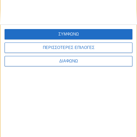
Share this post
ΣΥΜΦΩΝΩ
ΠΕΡΙΣΣΟΤΕΡΕΣ ΕΠΙΛΟΓΕΣ
ΔΙΑΦΩΝΩ
Facebook Social Comments
ΕΛΛΑ-ΔΙΚΑ ΜΑΣ
Υποστηρικτής
Προηγούμενο