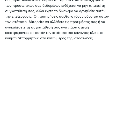
έργο του «Επιλόγου» για την έγκριτη καταγραφή των
των προσωπικών σας δεδομένων ενδέχεται να μην απαιτεί τη
πολιτιστικών εξελίξεων της χώρας μας, υπενθυμίζοντας την
συγκατάθεσή σας, αλλά έχετε το δικαίωμα να αρνηθείτε αυτήν
ανάγκη διατήρησης των αξιών του πολιτισμού παρά τις
την επεξεργασία. Οι προτιμήσεις σαςθα ισχύουν μόνο για αυτόν
αντιξοότητες της κρίσης.
τον ιστότοπο. Μπορείτε να αλλάξετε τις προτιμήσεις σας ή να
ανακαλέσετε τη συγκατάθεσή σας ανά πάσα στιγμή
Ειδικότερα, η πρωτοβουλία ΕΛΛΑ-ΔΙΚΑ ΜΑΣ, ταυτισμένη με το
επιστρέφοντας σε αυτόν τον ιστότοπο και κάνοντας κλικ στο
όραμα 51 έως σήμερα ελληνικών επιχειρήσεων για την
κουμπί "Απορρήτου" στο κάτω μέρος της ιστοσελίδας.
ανασυγκρότηση της ελληνικής οικονομίας, πλαισίωσε την
εντυπωσιακή διοργάνωση συμβάλλοντας στην προώθηση του
μηνύματός της για συνεχή επένδυση και πίστη στον πολιτισμό
ως ένα εκ των μέσων συνολικής εθνικής ανάπτυξης.
Με καλεσμένους εκπροσώπους του ελληνικού επιχειρείν,
καθώς και κορυφαίες προσωπικότητες των γραμμάτων και των
τεχνών, η εκδήλωση συμπεριέλαβε στο πλούσιο πρόγραμμά
της και απονομή τιμητικών διακρίσεων για το διαχρονικό έργο
τους στον καθηγητή Γλωσσολογίας κ. Γεώργιο Μπαμπινιώτη,
στον τραγουδοποιό κ. Διονύση Σαββόπουλο, καθώς και στον
αρχιτέκτονα Μανόλη Κορρέ, την οποία πραγματοποίησε ο