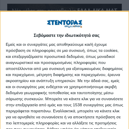
Σεβόμαστε την ιδιωτικότητά σας
Εμείς και οι συνεργάτες μας αποθηκεύουμε και/ή έχουμε
πρόσβαση σε πληροφορίες σε μια συσκευή, όπως τα cookies,
και επεξεργαζόμαστε προσωπικά δεδομένα, όπως μοναδικοί
αναγνωριστικοί και προσαρμοσμένες πληροφορίες που
αποστέλλονται από μια συσκευή για εξατομικευμένες διαφημίσεις
και περιεχόμενο, μέτρηση διαφήμισης και περιεχομένου, έρευνα
ακροατηρίου και ανάπτυξη υπηρεσιών.
Με την άδειά σας, εμείς
Μεταξύ των χορηγών της διοργάνωσης για την παρουσίαση
και οι συνεργάτες μας ενδέχεται να χρησιμοποιήσουμε ακριβή
της 27ης ετήσιας πολιτιστικής έκδοσης «Επίλογος 2018»
δεδομένα γεωγραφικής τοποθεσίας και ταυτοποίησης μέσω
συγκαταλέχθηκε η πρωτοβουλία ΕΛΛΑ-ΔΙΚΑ ΜΑΣ, η οποία
σάρωσης συσκευών. Μπορείτε να κάνετε κλικ για να συναινέσετε
στήριξε τη «βραδιά για τον πολιτισμό», που
στην επεξεργασία από εμάς και τους 1538 συνεργάτες μας όπως
περιγράφεται παραπάνω. Εναλλακτικά, μπορείτε να κάνετε κλικ
πραγματοποιήθηκε στο Μουσείο Μπενάκη την Τρίτη 11
για να αρνηθείτε να συναινέσετε ή να αποκτήσετε πρόσβαση σε
Δεκεμβρίου 2018. Τιμώντας την αδιάκοπη εδώ και 27 χρόνια
πιο λεπτομερείς πληροφορίες και να αλλάξετε τις προτιμήσεις
κυκλοφορία του πολιτιστικού οδηγού, η εκδήλωση εστίασε στο
σας πριν συναινέσετε.
Λάβετε υπόψη ότι κάποια επεξεργασία