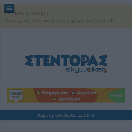
Προειδοποίηση
JUser: :_load: Αδυναμία φόρτωσης χρήστη με Α/Α (ID): 740
Κυριακή, 09/08/2026
11:10:49