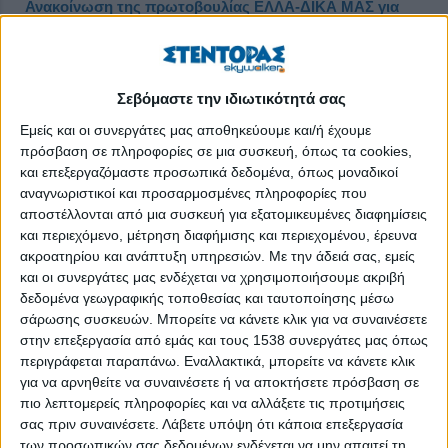
Ανακοίνωση της πρωτοβουλίας ΕΛΛΑ-ΔΙΚΑ ΜΑΣ για
την απώλεια του Καθηγητή Γεωργίου Αυλωνίτη
Δημοσιεύθηκε : Παρασκευή, 20 Δεκεμβρίου 2019 09:07
Σεβόμαστε την ιδιωτικότητά σας
Εμείς και οι συνεργάτες μας αποθηκεύουμε και/ή έχουμε
πρόσβαση σε πληροφορίες σε μια συσκευή, όπως τα cookies,
και επεξεργαζόμαστε προσωπικά δεδομένα, όπως μοναδικοί
αναγνωριστικοί και προσαρμοσμένες πληροφορίες που
αποστέλλονται από μια συσκευή για εξατομικευμένες διαφημίσεις
και περιεχόμενο, μέτρηση διαφήμισης και περιεχομένου, έρευνα
ακροατηρίου και ανάπτυξη υπηρεσιών.
Με την άδειά σας, εμείς
και οι συνεργάτες μας ενδέχεται να χρησιμοποιήσουμε ακριβή
δεδομένα γεωγραφικής τοποθεσίας και ταυτοποίησης μέσω
σάρωσης συσκευών. Μπορείτε να κάνετε κλικ για να συναινέσετε
στην επεξεργασία από εμάς και τους 1538 συνεργάτες μας όπως
περιγράφεται παραπάνω. Εναλλακτικά, μπορείτε να κάνετε κλικ
για να αρνηθείτε να συναινέσετε ή να αποκτήσετε πρόσβαση σε
πιο λεπτομερείς πληροφορίες και να αλλάξετε τις προτιμήσεις
Αθήνα, 18 Δεκεμβρίου 2019
σας πριν συναινέσετε.
Λάβετε υπόψη ότι κάποια επεξεργασία
των προσωπικών σας δεδομένων ενδέχεται να μην απαιτεί τη