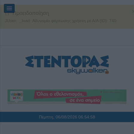
Προειδοποίηση
JUser: :_load: Αδυναμία φόρτωσης χρήστη με Α/Α (ID): 740
Πέμπτη, 06/08/2026
06:54:58