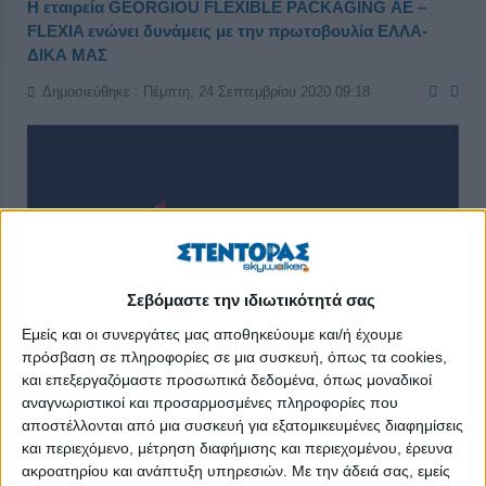
Η εταιρεία GEORGIOU FLEXIBLE PACKAGING ΑΕ –
FLEXIA ενώνει δυνάμεις με την πρωτοβουλία ΕΛΛΑ-
ΔΙΚΑ ΜΑΣ
Δημοσιεύθηκε : Πέμπτη, 24 Σεπτεμβρίου 2020 09:18
Σεβόμαστε την ιδιωτικότητά σας
Εμείς και οι συνεργάτες μας αποθηκεύουμε και/ή έχουμε
πρόσβαση σε πληροφορίες σε μια συσκευή, όπως τα cookies,
και επεξεργαζόμαστε προσωπικά δεδομένα, όπως μοναδικοί
αναγνωριστικοί και προσαρμοσμένες πληροφορίες που
Η
αποστέλλονται από μια συσκευή για εξατομικευμένες διαφημίσεις
πρωτοβουλία
και περιεχόμενο, μέτρηση διαφήμισης και περιεχομένου, έρευνα
ΕΛΛΑ-ΔΙΚΑ
ακροατηρίου και ανάπτυξη υπηρεσιών.
Με την άδειά σας, εμείς
ΜΑΣ