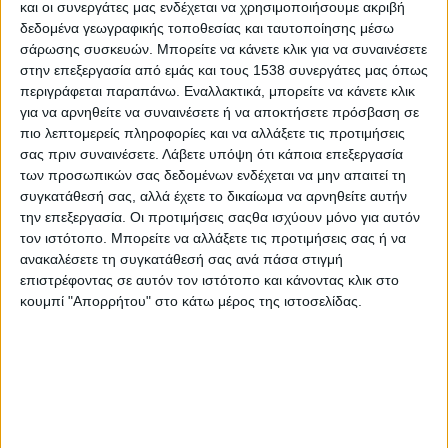
και οι συνεργάτες μας ενδέχεται να χρησιμοποιήσουμε ακριβή
υποδέχεται τη
δεδομένα γεωγραφικής τοποθεσίας και ταυτοποίησης μέσω
FLEXIA
, μία
σάρωσης συσκευών. Μπορείτε να κάνετε κλικ για να συναινέσετε
από τις
στην επεξεργασία από εμάς και τους 1538 συνεργάτες μας όπως
περιγράφεται παραπάνω. Εναλλακτικά, μπορείτε να κάνετε κλικ
για να αρνηθείτε να συναινέσετε ή να αποκτήσετε πρόσβαση σε
πιο λεπτομερείς πληροφορίες και να αλλάξετε τις προτιμήσεις
σπουδαιότερες Ελληνικές εταιρείες παραγωγής λύσεων
σας πριν συναινέσετε.
Λάβετε υπόψη ότι κάποια επεξεργασία
πλαστικής εύκαμπτης συσκευασίας που ιδρύθηκε το 1969.
των προσωπικών σας δεδομένων ενδέχεται να μην απαιτεί τη
συγκατάθεσή σας, αλλά έχετε το δικαίωμα να αρνηθείτε αυτήν
Ειδικότερα, το νέο Μέλος της πρωτοβουλίας
ΕΛΛΑ-ΔΙΚΑ ΜΑΣ
την επεξεργασία. Οι προτιμήσεις σαςθα ισχύουν μόνο για αυτόν
λειτουργεί στο Βιομηχανικό Πάρκο του Αυλώνα Αττικής δυο
τον ιστότοπο. Μπορείτε να αλλάξετε τις προτιμήσεις σας ή να
ανακαλέσετε τη συγκατάθεσή σας ανά πάσα στιγμή
βιομηχανικές μονάδες συνολικού εμβαδού 7000 τ.μ. και
επιστρέφοντας σε αυτόν τον ιστότοπο και κάνοντας κλικ στο
απασχολεί 65 εργαζόμενους. Αξιοποιώντας τεχνολογίες αιχμής,
κουμπί "Απορρήτου" στο κάτω μέρος της ιστοσελίδας.
πρότυπες διαδικασίες παραγωγής και την συσσωρευμένη
εμπειρία της, η εταιρεία
GEORGIOU
FLEXIBLE
PACKAGING
AE
–
FLEXIA
αποτελεί πολύτιμο συνεργάτη των πιο
απαιτητικών κλάδων της αγοράς όπως οι βιομηχανίες
τροφίμων, οι βιομηχανίες εμφιαλώσεως νερού και αναψυκτικών
και οι μονάδες που παράγουν και συσκευάζουν είδη