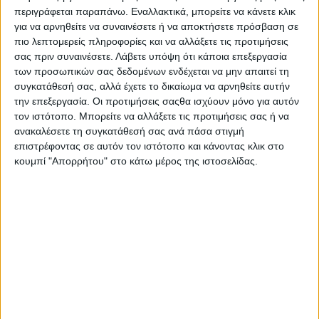
περιγράφεται παραπάνω. Εναλλακτικά, μπορείτε να κάνετε κλικ
χώρας μας. Η Φάρμα Κουκάκη παράγει γαλακτοκομικά
για να αρνηθείτε να συναινέσετε ή να αποκτήσετε πρόσβαση σε
προϊόντα αποκλειστικά από Ελληνικό φρέσκο γάλα κορυφαίας
πιο λεπτομερείς πληροφορίες και να αλλάξετε τις προτιμήσεις
ποιότητας. Έχοντας στήσει ένα ισχυρό δίκτυο πωλήσεων στη
σας πριν συναινέσετε.
Λάβετε υπόψη ότι κάποια επεξεργασία
βόρεια Ελλάδα, κατέχει σημαντικά μερίδια αγοράς σε προϊόντα
των προσωπικών σας δεδομένων ενδέχεται να μην απαιτεί τη
όπως το φρέσκο γάλα, το κεφίρ, το γάλα κακάο, οι κρέμες και
συγκατάθεσή σας, αλλά έχετε το δικαίωμα να αρνηθείτε αυτήν
το ρυζόγαλο.
την επεξεργασία. Οι προτιμήσεις σαςθα ισχύουν μόνο για αυτόν
τον ιστότοπο. Μπορείτε να αλλάξετε τις προτιμήσεις σας ή να
Το όραμα, του νέου Μέλους της ΕΛΛΑ-ΔΙΚΑ ΜΑΣ, της Φάρμα
ανακαλέσετε τη συγκατάθεσή σας ανά πάσα στιγμή
Κουκάκη, είναι να καθιερωθεί στη συνείδηση του κόσμου ως ο
επιστρέφοντας σε αυτόν τον ιστότοπο και κάνοντας κλικ στο
κουμπί "Απορρήτου" στο κάτω μέρος της ιστοσελίδας.
κορυφαίος παραγωγός αγνών, φυσικών και ποιοτικών
γαλακτοκομικών προϊόντων. Όπως τονίζει ο Διευθύνων
Σύμβουλος της επιχείρησης κύριος Θανάσης Κουκάκης:
«Νιώθω περήφανος όταν δεχόμαστε email ανθρώπων οι
οποίοι δηλώνουν σταθεροί καταναλωτές μας από το ξεκίνημα
και μας προτρέπουν ‘μην αλλάξετε’. Αυτή τη σχέση με τους
καταναλωτές θεωρώ ως τη μεγαλύτερη επιτυχία μας και θα
κάνουμε τα πάντα για να τη διατηρήσουμε. Η παραγωγή
αγνών, κορυφαίας ποιότητας προϊόντων από άριστη πρώτη
ύλη ήταν ο πρωταρχικός μας στόχος και δεν πρόκειται ποτέ να