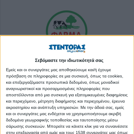
Σεβόμαστε την ιδιωτικότητά σας
Εμείς και οι συνεργάτες μας αποθηκεύουμε και/ή έχουμε
Η πρωτοβουλία ΕΛΛΑ-ΔΙΚΑ ΜΑΣ καλωσορίζει τη Φάρμα
πρόσβαση σε πληροφορίες σε μια συσκευή, όπως τα cookies,
Κουκάκη ΑΕ, που αποτελεί μία σημαντική Ελληνική εξωστρεφή
και επεξεργαζόμαστε προσωπικά δεδομένα, όπως μοναδικοί
επιχείρηση με ισχυρή παρουσία στη χώρα μας και σε 20
αναγνωριστικοί και προσαρμοσμένες πληροφορίες που
αγορές του εξωτερικού. Η Έδρα, η Παραγωγή, η Ιδιοκτησία της
αποστέλλονται από μια συσκευή για εξατομικευμένες διαφημίσεις
εταιρίας και η πρώτη ύλη με την οποία παράγονται τα υψηλής
και περιεχόμενο, μέτρηση διαφήμισης και περιεχομένου, έρευνα
ποιότητας γαλακτοκομικά προϊόντα της, είναι αμιγώς Ελληνικά.
ακροατηρίου και ανάπτυξη υπηρεσιών.
Με την άδειά σας, εμείς
και οι συνεργάτες μας ενδέχεται να χρησιμοποιήσουμε ακριβή
Η επιχείρηση εντάσσεται στη πρωτοβουλία ΕΛΛΑ - ΔΙΚΑ ΜΑΣ
δεδομένα γεωγραφικής τοποθεσίας και ταυτοποίησης μέσω
έχοντας κοινά ιδανικά για την ανάδειξη και προώθηση του
σάρωσης συσκευών. Μπορείτε να κάνετε κλικ για να συναινέσετε
στην επεξεργασία από εμάς και τους 1538 συνεργάτες μας όπως
σύγχρονου, επιχειρηματικού και παραγωγικού πολιτισμού της