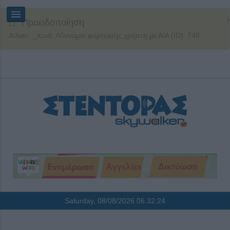
Προειδοποίηση
JUser: :_load: Αδυναμία φόρτωσης χρήστη με Α/Α (ID): 740
Saturday, 08/08/2026
06:32:25