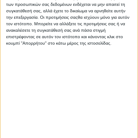
των προσωπικών σας δεδομένων ενδέχεται να μην απαιτεί τη
O Κωνσταντίνος Μίχαλος με επιτυχημένη πολυετή θητεία ως
συγκατάθεσή σας, αλλά έχετε το δικαίωμα να αρνηθείτε αυτήν
την επεξεργασία. Οι προτιμήσεις σαςθα ισχύουν μόνο για αυτόν
Πρόεδρος του ΕΒΕΑ, ικανότατος επιχειρηματίας με όραμα και
τον ιστότοπο. Μπορείτε να αλλάξετε τις προτιμήσεις σας ή να
αξίες, υπήρξε ιδιαίτερα αγαπητός στους συνεργάτες και στους
ανακαλέσετε τη συγκατάθεσή σας ανά πάσα στιγμή
εργαζόμενους του. Το ελληνικό επιχειρείν, στο οποίο συνέβαλε
επιστρέφοντας σε αυτόν τον ιστότοπο και κάνοντας κλικ στο
ουσιαστικά, είναι πλέον φτωχότερο μετά την απρόσμενη
κουμπί "Απορρήτου" στο κάτω μέρος της ιστοσελίδας.
απώλειά του.
Το Διοικητικό Συμβούλιο της ΕΛΛΑ-ΔΙΚΑ ΜΑΣ, σε ένδειξη
φόρου τιμής, σε έκτακτη συνεδρίασή του την Παρασκευή 6
Αυγούστου 2021, αποφάσισε ομόφωνα την έκδοση του
παρόντος ψηφίσματος:
1) να εκφράσει τα ειλικρινή συλλυπητήριά του στην οικογένεια
του εκλιπόντος,
2) να καταθέσει χρηματικό ποσό στη μνήμη του για την
ενίσχυση του Οργανισμού «Το Χαμόγελου του Παιδιού»
3) να δημοσιευθεί το παρόν ψήφισμα στον τύπο,