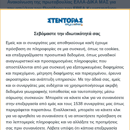
Ανακοίνωση της πρωτοβουλίας ΕΛΛΑ-ΔΙΚΑ ΜΑΣ για
την απώλεια του Προέδρου του ΕΒΕΑ Κωνσταντίνου
Μίχαλου
Δημοσιεύθηκε : Τρίτη, 10 Αυγούστου 2021 09:28
Σεβόμαστε την ιδιωτικότητά σας
Εμείς και οι συνεργάτες μας αποθηκεύουμε και/ή έχουμε
πρόσβαση σε πληροφορίες σε μια συσκευή, όπως τα cookies,
και επεξεργαζόμαστε προσωπικά δεδομένα, όπως μοναδικοί
αναγνωριστικοί και προσαρμοσμένες πληροφορίες που
αποστέλλονται από μια συσκευή για εξατομικευμένες διαφημίσεις
και περιεχόμενο, μέτρηση διαφήμισης και περιεχομένου, έρευνα
ακροατηρίου και ανάπτυξη υπηρεσιών.
Με την άδειά σας, εμείς
και οι συνεργάτες μας ενδέχεται να χρησιμοποιήσουμε ακριβή
δεδομένα γεωγραφικής τοποθεσίας και ταυτοποίησης μέσω
σάρωσης συσκευών. Μπορείτε να κάνετε κλικ για να συναινέσετε
στην επεξεργασία από εμάς και τους 1538 συνεργάτες μας όπως
περιγράφεται παραπάνω. Εναλλακτικά, μπορείτε να κάνετε κλικ
για να αρνηθείτε να συναινέσετε ή να αποκτήσετε πρόσβαση σε
πιο λεπτομερείς πληροφορίες και να αλλάξετε τις προτιμήσεις
σας πριν συναινέσετε.
Λάβετε υπόψη ότι κάποια επεξεργασία
Αθήνα, 9 Αυγούστου 2021