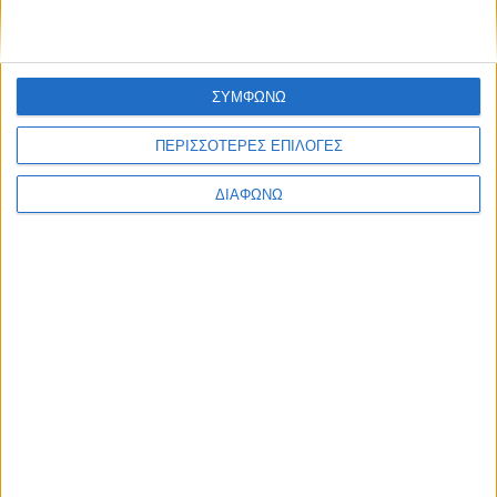
ΣΥΜΦΩΝΩ
ΠΕΡΙΣΣΟΤΕΡΕΣ ΕΠΙΛΟΓΕΣ
Facebook Social Comments
ΔΙΑΦΩΝΩ
ΕΛΛΑ-ΔΙΚΑ ΜΑΣ
ανακοίνωση
Προηγούμενο
Επόμενο